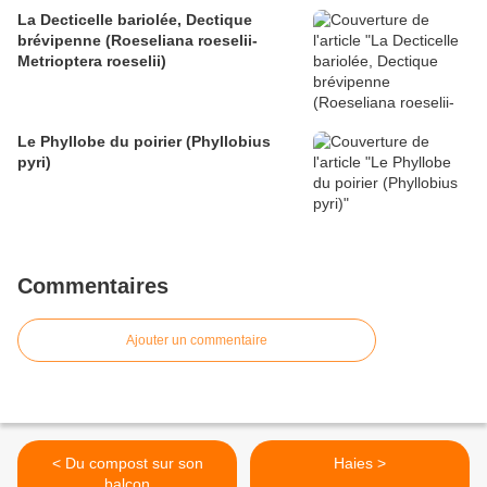
La Decticelle bariolée, Dectique
brévipenne (Roeseliana roeselii-
Metrioptera roeselii)
Le Phyllobe du poirier (Phyllobius
pyri)
Commentaires
Ajouter un commentaire
< Du compost sur son
Haies >
balcon