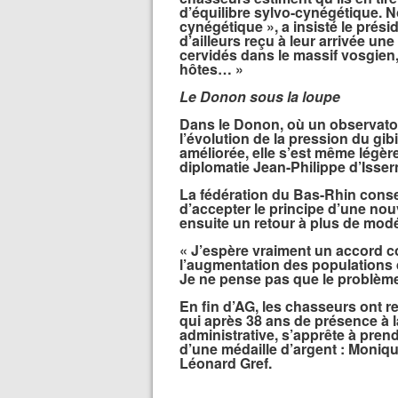
d’équilibre sylvo-cynégétique. 
cynégétique », a insisté le prési
d’ailleurs reçu à leur arrivée une
cervidés dans le massif vosgien,
hôtes… »
Le Donon sous la loupe
Dans le Donon, où un observatoi
l’évolution de la pression du gibie
améliorée, elle s’est même légè
diplomatie Jean-Philippe d’Issern
La fédération du Bas-Rhin conse
d’accepter le principe d’une no
ensuite un retour à plus de mod
« J’espère vraiment un accord c
l’augmentation des populations 
Je ne pense pas que le problème 
En fin d’AG, les chasseurs ont
qui après 38 ans de présence à l
administrative, s’apprête à prend
d’une médaille d’argent : Moni
Léonard Gref.