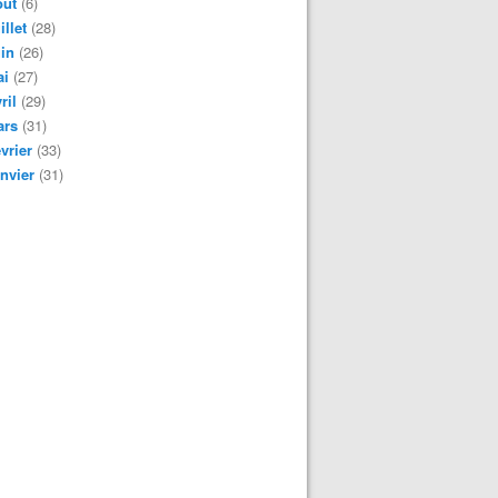
oût
(6)
illet
(28)
in
(26)
ai
(27)
ril
(29)
ars
(31)
vrier
(33)
nvier
(31)