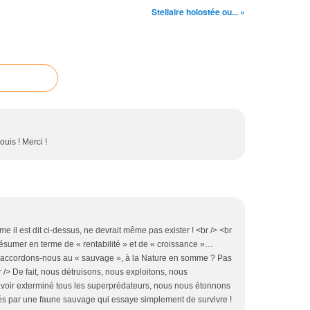
Stellaire holostée ou... »
is ! Merci !
e il est dit ci-dessus, ne devrait même pas exister ! <br /> <br
 résumer en terme de « rentabilité » et de « croissance »…
e accordons-nous au « sauvage », à la Nature en somme ? Pas
r /> De fait, nous détruisons, nous exploitons, nous
 avoir exterminé tous les superprédateurs, nous nous étonnons
rés par une faune sauvage qui essaye simplement de survivre !