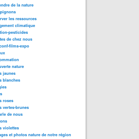
ndre de la nature
pignons
rver les ressources
gement climatique
tion-pesticides
tes de chez nous
conf-films-expo
aux
ommation
verte nature
s jaunes
s blanches
gies
es
s roses
s vertes-brunes
rle de nous
ions
s violettes
ges et photos nature de notre région