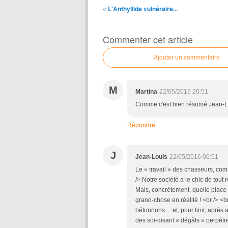
« L'Anthyllide vulnéraire...
Commenter cet article
Ajouter un commentaire
M
Martina
22/05/2016 20:51
Comme c'est bien résumé Jean-Lou
Répondre
J
Jean-Louis
22/05/2016 06:51
Le « travail » des chasseurs, comm
/> Notre société a le chic de tout
Mais, concrètement, quelle plac
grand-chose en réalité ! <br /> <b
bétonnons… et, pour finir, après
des soi-disant « dégâts » perpét