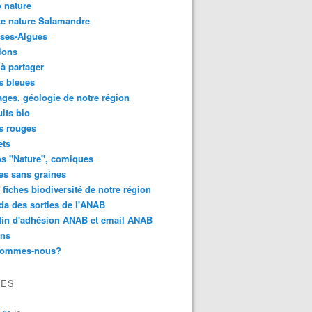
 nature
e nature Salamandre
ses-Algues
lons
 à partager
s bleues
ges, géologie de notre région
its bio
s rouges
ets
s "Nature", comiques
es sans graines
 fiches biodiversité de notre région
a des sorties de l'ANAB
tin d'adhésion ANAB et email ANAB
ens
sommes-nous?
VES