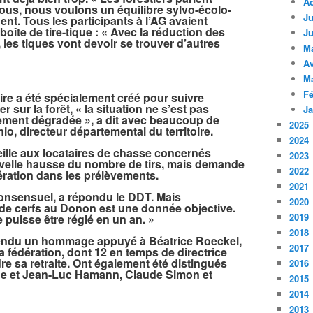
A
Nous, nous voulons un équilibre sylvo-écolo-
Ju
dent. Tous les participants à l’AG avaient
 boîte de tire-tique : « Avec la réduction des
Ju
 les tiques vont devoir se trouver d’autres
M
Av
M
Fé
re a été spécialement créé pour suivre
r sur la forêt, « la situation ne s’est pas
Ja
rement dégradée », a dit avec beaucoup de
2025
io, directeur départemental du territoire.
2024
ille aux locataires de chasse concernés
2023
uvelle hausse du nombre de tirs, mais demande
2022
ération dans les prélèvements.
2021
onsensuel, a répondu le DDT. Mais
2020
de cerfs au Donon est une donnée objective.
2019
puisse être réglé en un an. »
2018
 rendu un hommage appuyé à Béatrice Roeckel,
2017
a fédération, dont 12 en temps de directrice
re sa retraite. Ont également été distingués
2016
que et Jean-Luc Hamann, Claude Simon et
2015
2014
2013