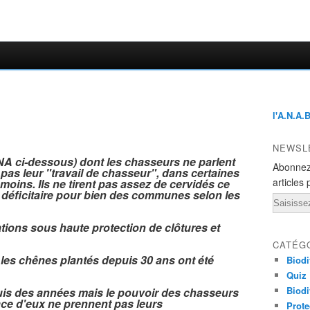
l'A.N.A.
NEWSL
s DNA ci-dessous) dont les chasseurs ne parlent
Abonnez
 pas leur "travail de chasseur", dans certaines
articles 
moins. Ils ne tirent pas assez de cervidés ce
e déficitaire pour bien des communes selon les
Email
tations sous haute protection de clôtures et
CATÉG
 les chênes plantés depuis 30 ans ont été
Biodi
Quiz
Biodi
uis des années mais le pouvoir des chasseurs
face d'eux ne prennent pas leurs
Prote