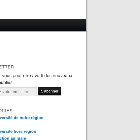
B
ETTER
-vous pour être averti des nouveaux
publiés.
ORIES
versité de notre région
versité hors région
ction animale