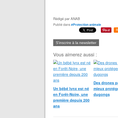
Rédigé par
ANAB
Publié dans
#Protection animale
R
S'inscrire à la newsletter
Vous aimerez aussi :
Des drones p
Un bébé lynx est né
mieux protége
en Forêt-Noire, une
dugongs
première depuis 200
ans