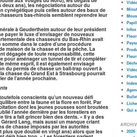
réduite aux Vosges du Nord), les dégâts de
Vidéo
s deux ans), les négociations autour du
Minut
n cynégétique puis celles autour des baux de
chasseurs bas-rhinois semblent reprendre leur
Mous
Papil
érale à Geudertheim autour de leur président
Infos
e payer le luxe d’envisager de nouveaux
Fleur
artementale des chasseurs du Bas-Rhin avait
Paysa
ne somme dans le cadre d’une procédure
de maison de la chasse et de la pêche. La
Produ
ent dégagée de toute responsabilité, cette
Fleur
 pour aménager un tunnel de tir et compléter
 le même esprit, il est également envisagé
Déch
on du permis de chasse un ball-trap ouvert à
Vidéo
 la chasse du Grand Est à Strasbourg pourrait
Plant
rier de l’année prochaine.
Index
ants
Agend
toutefois conscients qu’un nouveau défi
Bulle
uilibre entre la faune et la flore en forêt. Par
Lich
ploitation dont les jeunes pousses sont broutées
Qui 
ublié l’année dernière par les forestiers en
irs a fait grincer bien des dents. « Il y a des
 Gérard Lang, mais aussi un manque criant
ARCHI
lans de chasse imposés par les autorités
t plus que doublé en vingt ans) alors que les
2026
nt déjà bien trop. « Les forestiers parlent