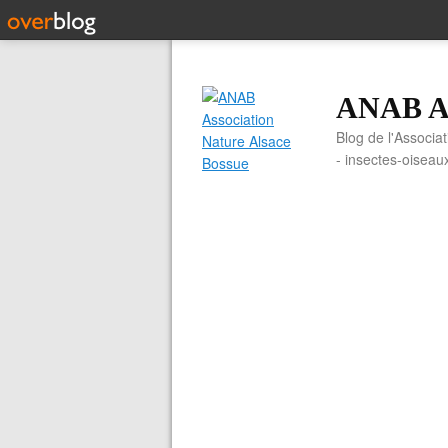
ANAB As
Blog de l'Associa
- insectes-oiseau