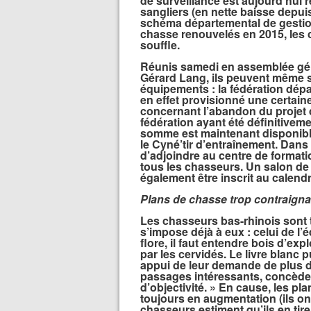
de surveillance est aujourd’hui 
sangliers (en nette baisse depui
schéma départemental de gestio
chasse renouvelés en 2015, les 
souffle.
Réunis samedi en assemblée gén
Gérard Lang, ils peuvent même s
équipements : la fédération dép
en effet provisionné une certai
concernant l’abandon du projet 
fédération ayant été définitivem
somme est maintenant disponible
le Cyné’tir d’entraînement. Dans
d’adjoindre au centre de formati
tous les chasseurs. Un salon de
également être inscrit au calend
Plans de chasse trop contraign
Les chasseurs bas-rhinois sont 
s’impose déjà à eux : celui de l’éq
flore, il faut entendre bois d’ex
par les cervidés. Le livre blanc p
appui de leur demande de plus de t
passages intéressants, concède
d’objectivité. » En cause, les p
toujours en augmentation (ils on
chasseurs estiment qu’ils en tire