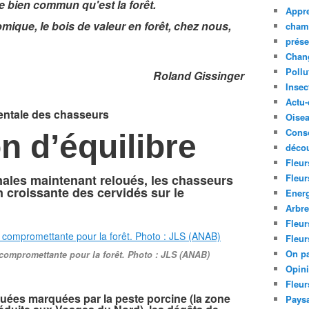
ce bien commun qu'est la forêt.
Appre
que, le bois de valeur en forêt, chez nous,
cham
prése
Chan
Pollu
Roland Gissinger
Insec
Actu-
entale des chasseurs
Oise
Cons
n d’équilibre
décou
Fleur
ales maintenant reloués, les chasseurs
Fleur
n croissante des cervidés sur le
Ener
Arbr
Fleur
Fleur
On pa
 compromettante pour la forêt. Photo : JLS (ANAB)
Opin
Fleur
uées marquées par la peste porcine (la zone
Paysa