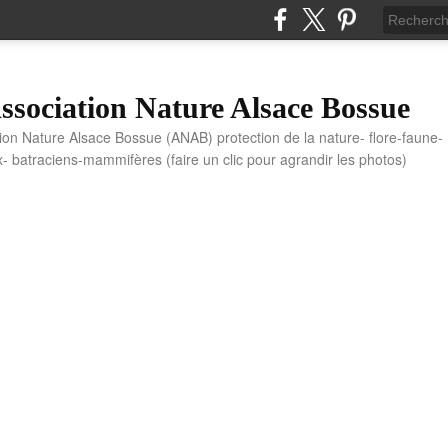
sociation Nature Alsace Bossue
tion Nature Alsace Bossue (ANAB) protection de la nature- flore-faune-
x- batraciens-mammifères (faire un clic pour agrandir les photos)