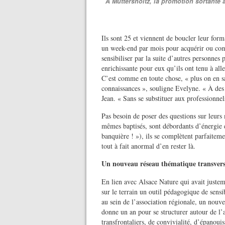
À Muttersholtz, la promotion sortante 
Ils sont 25 et viennent de boucler leur form
un week-end par mois pour acquérir ou compl
sensibiliser par la suite d’autres personnes 
enrichissante pour eux qu’ils ont tenu à all
C’est comme en toute chose, « plus on en sa
connaissances », souligne Evelyne. « À des 
Jean. « Sans se substituer aux professionnel
Pas besoin de poser des questions sur leurs
mêmes baptisés, sont débordants d’énergie e
banquière ! »), ils se complètent parfaiteme
tout à fait anormal d’en rester là.
Un nouveau réseau thématique transvers
En lien avec Alsace Nature qui avait justeme
sur le terrain un outil pédagogique de sensi
au sein de l’association régionale, un nouv
donne un an pour se structurer autour de l’
transfrontaliers, de convivialité, d’épanoui