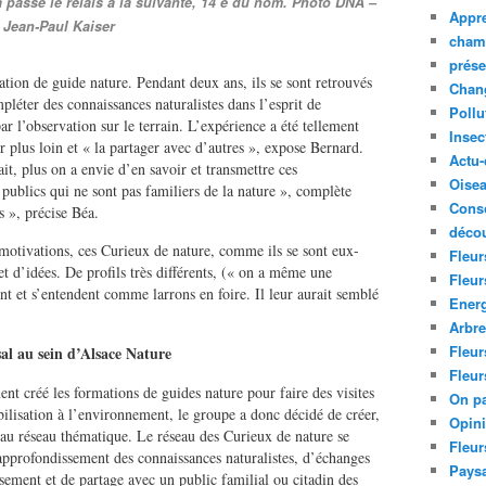
a passé le relais à la suivante, 14 e du nom. Photo DNA –
Appre
Jean-Paul Kaiser
cham
prése
ation de guide nature. Pendant deux ans, ils se sont retrouvés
Chan
éter des connaissances naturalistes dans l’esprit de
Pollu
par l’observation sur le terrain. L’expérience a été tellement
Insec
er plus loin et « la partager avec d’autres », expose Bernard.
Actu-
it, plus on a envie d’en savoir et transmettre ces
Oise
publics qui ne sont pas familiers de la nature », complète
Cons
s », précise Béa.
décou
 motivations, ces Curieux de nature, comme ils se sont eux-
Fleur
t d’idées. De profils très différents, (« on a même une
Fleur
nt et s’entendent comme larrons en foire. Il leur aurait semblé
Ener
Arbr
Fleur
al au sein d’Alsace Nature
Fleur
nt créé les formations de guides nature pour faire des visites
On pa
bilisation à l’environnement, le groupe a donc décidé de créer,
Opin
eau réseau thématique. Le réseau des Curieux de nature se
Fleur
approfondissement des connaissances naturalistes, d’échanges
Paysa
ssement et de partage avec un public familial ou citadin des