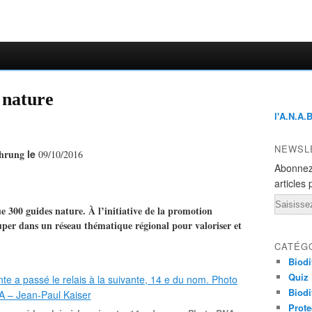
 nature
l'A.N.A.
NEWSL
ehrung
le
09/10/2016
Abonnez
articles 
Email
 300 guides nature. À l’initiative de la promotion
ouper dans un réseau thématique régional pour valoriser et
CATÉG
Biodi
Quiz
Biodi
Prote