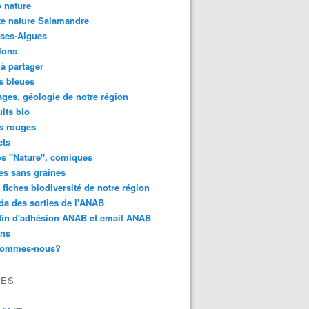
 nature
e nature Salamandre
ses-Algues
lons
 à partager
s bleues
ges, géologie de notre région
its bio
s rouges
ets
s "Nature", comiques
es sans graines
 fiches biodiversité de notre région
a des sorties de l'ANAB
tin d'adhésion ANAB et email ANAB
ens
sommes-nous?
VES