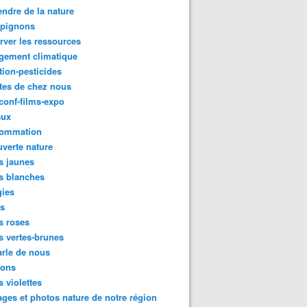
ndre de la nature
pignons
rver les ressources
gement climatique
tion-pesticides
tes de chez nous
conf-films-expo
aux
ommation
verte nature
s jaunes
s blanches
gies
es
s roses
s vertes-brunes
rle de nous
ions
s violettes
ges et photos nature de notre région