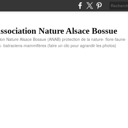
sociation Nature Alsace Bossue
tion Nature Alsace Bossue (ANAB) protection de la nature- flore-faune-
x- batraciens-mammifères (faire un clic pour agrandir les photos)