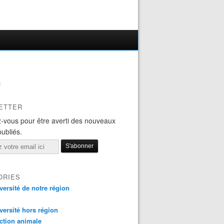
B
ETTER
-vous pour être averti des nouveaux
publiés.
ORIES
versité de notre région
versité hors région
ction animale