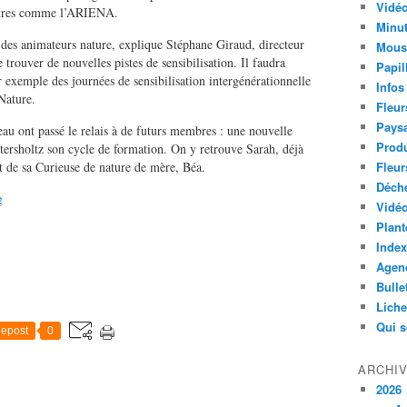
Vidéo
uctures comme l’ARIENA.
Minut
s des animateurs nature, explique Stéphane Giraud, directeur
Mous
 trouver de nouvelles pistes de sensibilisation. Il faudra
Papil
r exemple des journées de sensibilisation intergénérationnelle
Infos
Nature.
Fleur
Paysa
eau ont passé le relais à de futurs membres : une nouvelle
Produ
ersholtz son cycle de formation. On y retrouve Sarah, déjà
 de sa Curieuse de nature de mère, Béa.
Fleur
Déch
g
Vidéo
Plant
Index
Agend
Bulle
Lich
Qui 
epost
0
ARCHI
2026