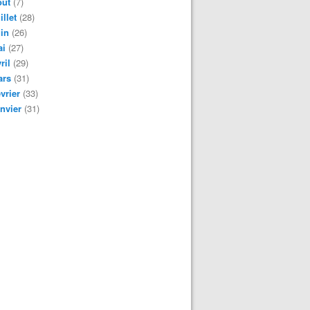
oût
(7)
illet
(28)
in
(26)
ai
(27)
ril
(29)
ars
(31)
vrier
(33)
nvier
(31)