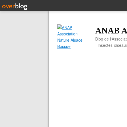
ANAB As
Blog de l'Associa
- insectes-oiseau