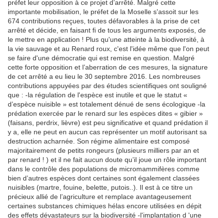
préfet leur opposition à ce projet d’arrêté. Malgré cette
importante mobilisation, le préfet de la Moselle s'assoit sur les
674 contributions reçues, toutes défavorables à la prise de cet
arrêté et décide, en faisant fi de tous les arguments exposés, de
le mettre en application ! Plus qu'une atteinte à la biodiversité, à
la vie sauvage et au Renard roux, c'est l'idée même que l'on peut
se faire d'une démocratie qui est remise en question. Malgré
cette forte opposition et l’aberration de ces mesures, la signature
de cet arrêté a eu lieu le 30 septembre 2016. Les nombreuses
contributions appuyées par des études scientifiques ont souligné
que : -la régulation de l'espèce est inutile et que le statut «
d’espèce nuisible » est totalement dénué de sens écologique -la
prédation exercée par le renard sur les espèces dites « gibier »
(faisans, perdrix, lièvre) est peu significative et quand prédation il
y a, elle ne peut en aucun cas représenter un motif autorisant sa
destruction acharnée. Son régime alimentaire est composé
majoritairement de petits rongeurs (plusieurs milliers par an et
par renard ! ) et il ne fait aucun doute qu’il joue un rôle important
dans le contrôle des populations de micromammifères comme
bien d’autres espèces dont certaines sont également classées
nuisibles (martre, fouine, belette, putois..). Il est à ce titre un
précieux allié de l’agriculture et remplace avantageusement
certaines substances chimiques hélas encore utilisées en dépit
des effets dévastateurs sur la biodiversité -l'implantation d 'une