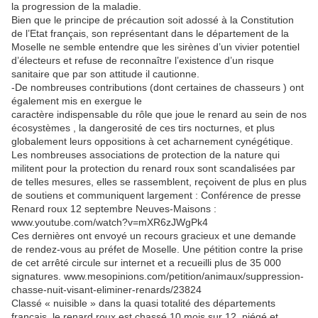
la progression de la maladie.
Bien que le principe de précaution soit adossé à la Constitution
de l’Etat français, son représentant dans le département de la
Moselle ne semble entendre que les sirènes d’un vivier potentiel
d’électeurs et refuse de reconnaître l’existence d’un risque
sanitaire que par son attitude il cautionne.
-De nombreuses contributions (dont certaines de chasseurs ) ont
également mis en exergue le
caractère indispensable du rôle que joue le renard au sein de nos
écosystèmes , la dangerosité de ces tirs nocturnes, et plus
globalement leurs oppositions à cet acharnement cynégétique.
Les nombreuses associations de protection de la nature qui
militent pour la protection du renard roux sont scandalisées par
de telles mesures, elles se rassemblent, reçoivent de plus en plus
de soutiens et communiquent largement : Conférence de presse
Renard roux 12 septembre Neuves-Maisons :
www.youtube.com/watch?v=mXR6zJWgPk4
Ces dernières ont envoyé un recours gracieux et une demande
de rendez-vous au préfet de Moselle. Une pétition contre la prise
de cet arrêté circule sur internet et a recueilli plus de 35 000
signatures. www.mesopinions.com/petition/animaux/suppression-
chasse-nuit-visant-eliminer-renards/23824
Classé « nuisible » dans la quasi totalité des départements
français, le renard roux est chassé 10 mois sur 12, piégé et