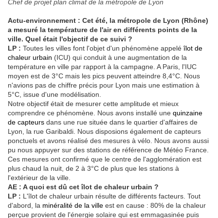
Chef de projet plan climat de la métropole de Lyon
Actu-environnement : Cet été, la métropole de Lyon (Rhône)
a mesuré la température de l'air en différents points de la
ville. Quel était l'objectif de ce suivi ?
LP :
Toutes les villes font l'objet d'un phénomène appelé
îlot de
chaleur urbain
(ICU) qui conduit à une augmentation de la
température en ville par rapport à la campagne. A Paris, l'IUC
moyen est de 3°C mais les pics peuvent atteindre 8,4°C. Nous
n'avions pas de chiffre précis pour Lyon mais une estimation à
5°C, issue d'une modélisation.
Notre objectif était de mesurer cette amplitude et mieux
comprendre ce phénomène. Nous avons installé une
quinzaine
de capteurs
dans une rue située dans le quartier d'affaires de
Lyon, la rue Garibaldi. Nous disposions également de capteurs
ponctuels et avons réalisé des mesures à vélo. Nous avons aussi
pu nous appuyer sur des stations de référence de Météo France.
Ces mesures ont confirmé que le centre de l'agglomération est
plus chaud la nuit, de 2 à 3°C de plus que les stations à
l'extérieur de la ville.
AE : A quoi est dû cet îlot de chaleur urbain ?
LP :
L'îlot de chaleur urbain résulte de différents facteurs. Tout
d'abord, la
minéralité de la ville
est en cause : 80% de la chaleur
perçue provient de l'énergie solaire qui est emmagasinée puis