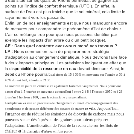
d'eau situé sur les quais du Rhône permettait de gagner 2,5
points sur l'indice de confort thermique (UTCI). En effet, la
surface de l'eau est plus fraiche que le sol minéral, cela limite le
rayonnement vers les passants.
Enfin, un de nos enseignements est que nous manquons encore
de mesures pour comprendre le phénomène d'îlot de chaleur.
L'air se mélange trop pour que nous puissions identifier par
exemple les impacts d'un arbre ou d'un petit bosquet.
AE : Dans quel contexte avez-vous mené ces travaux ?
LP :
Nous sommes en train de préparer notre stratégie
d'adaptation au changement climatique. Nous devrons faire face
à deux impacts principaux. Les prévisions indiquent en effet que
la
disponibilité de la ressource en eau
devrait diminuer. Ainsi, le
débit du Rhône pourrait
s'abaisser de 15 à 30% en moyenne sur l'année et 30 à
40% durant l'été, à horizon 2100.
Le nombre de jours de
canicule
va également fortement augmenter. Nous pourrions
passer d'un 1,5 jour/an en moyenne aujourd'hui à entre 2 à 8 à l'horizon 2050 et à 28
jours/an à horizon 2100, dans le scénario le plus pénalisant.
L'adaptation va être un processus de changement culturel, d'accompagnement des
. Aujourd'hui,
populations et de gestion différente des espaces de
nature en ville
l'urgence est de réduire les émissions de dioxyde de carbone mais nous
pouvons semer dès à présent des graines pour mieux préparer
l'adaptation. L'amélioration de l'état de la recherche sur les îlots de
chaleur et la
plantation d'arbres
en font partie.