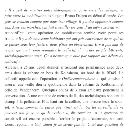
« Il s’agit de montrer notre détermination, faire vivre les cabanes, et
faire vivre la mobilisation
expliquait Bruno Dalpra en début d’année.
Les
gens se rendent compte que dans leur village, il y a des opposants comme
eux. Avec ces marches, ont fait travailler les gens d’un même secteur »
.
Aujourd’hui, cette opération de mobilisation semble avoir porté ses
fruits.
« Il y a de nouveaux habitants qui ont pris conscience de ce qui va
se passer sous leur fenêtre, nous glisse un observateur. Il y a pas mal de
jeunes qui sont venus rejoindre le collectif, il y a des profils différents,
sociologiquement aussi. Ça a beaucoup évolué par rapport aux débuts du
collectif »
.
Aurélien a 25 ans. Jeudi dernier, il assurait une permanence avec deux
amis dans la cabane en bois de Kolbsheim, au bord de la RD45. Le
collectif appelle cela l’opération
« OpéOccupetacabane »
, qui consiste à
assurer une veille diurne quotidienne dans la cabane de Kolbsheim et
celle de Vendenheim. Quelques coups de klaxon amicaux ponctuent la
conversation. À une centaine de mètres de là, des archéologues sondent le
champ à la pelleteuse. Plus haut sur la colline, une foreuse teste le sous-
sol.
« Nous sommes ici parce que Vinci est là. On les surveille, ils ne
peuvent pas faire ce qu’ils veulent »
, dit Aurélien. À la question de
savoir s’il est encore possible d’arrêter le projet d’autoroute, son ami
Louis répond :
« Oui, sinon je ne serais pas là. C’est une question de