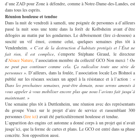
d’une ZAD pour Zone à défendre, comme à Notre-Dame-des-Landes, est
dans tous les esprits.
Réunion houleuse et tendue
Dans la nuit de vendredi à samedi, une poignée de personnes a d’ailleurs
passé la nuit sous une tente dans la forêt de Kolbsheim avant d’être
délogées au matin par les gendarmes. Le déboisement (lire ci-dessous) a
suscité un vif émoi, comme celui, quelques semaines plus tôt à
Vendenheim.
« C’est de la destruction d’habitats protégés et l’État ne
fait rien, il est complice
, s’emporte Stéphane Giraud, le directeur
d’
Alsace Nature
, l’association membre du collectif GCO Non merci !
On
ne peut pas continuer comme cela. Ça radicalise toute une série de
personnes ».
D’ailleurs, dans la foulée, l’association locale Les Bishnoï a
publié sur les réseaux sociaux un appel à la résistance et à l’action :
«
Dans les prochaines semaines, peut-être demain, nous serons amenés à
vous appeler à vous mobiliser encore plus que nous l’avions fait jusqu’à
maintenant. »
Une semaine plus tôt à Duttlenheim, une réunion avec des représentants
du groupe Vinci sur le projet d’aire de service et rassemblant 300
personnes (
lire ici
) avait été particulièrement houleuse et tendue.
L’apparition des engins cet automne a donné corps à un projet qui n’avait
jusqu’ici, que la forme de cartes et plans. Le GCO est entré dans sa phase
concrète. Son opposition aussi.