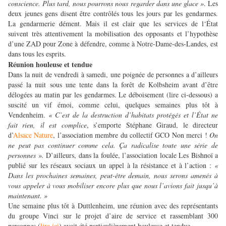
conscience. Plus tard, nous pourrons nous regarder dans une glace »
. Les
deux jeunes gens disent être contrôlés tous les jours par les gendarmes.
La gendarmerie dément. Mais il est clair que les services de l‘État
suivent très attentivement la mobilisation des opposants et l’hypothèse
d’une ZAD pour Zone à défendre, comme à Notre-Dame-des-Landes, est
dans tous les esprits.
Réunion houleuse et tendue
Dans la nuit de vendredi à samedi, une poignée de personnes a d’ailleurs
passé la nuit sous une tente dans la forêt de Kolbsheim avant d’être
délogées au matin par les gendarmes. Le déboisement (lire ci-dessous) a
suscité un vif émoi, comme celui, quelques semaines plus tôt à
Vendenheim.
« C’est de la destruction d’habitats protégés et l’État ne
fait rien, il est complice
, s’emporte Stéphane Giraud, le directeur
d’
Alsace Nature
, l’association membre du collectif GCO Non merci !
On
ne peut pas continuer comme cela. Ça radicalise toute une série de
personnes ».
D’ailleurs, dans la foulée, l’association locale Les Bishnoï a
publié sur les réseaux sociaux un appel à la résistance et à l’action :
«
Dans les prochaines semaines, peut-être demain, nous serons amenés à
vous appeler à vous mobiliser encore plus que nous l’avions fait jusqu’à
maintenant. »
Une semaine plus tôt à Duttlenheim, une réunion avec des représentants
du groupe Vinci sur le projet d’aire de service et rassemblant 300
personnes (
lire ici
) avait été particulièrement houleuse et tendue.