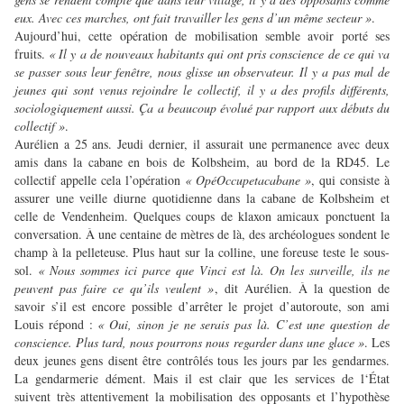
eux. Avec ces marches, ont fait travailler les gens d’un même secteur »
.
Aujourd’hui, cette opération de mobilisation semble avoir porté ses
fruits.
« Il y a de nouveaux habitants qui ont pris conscience de ce qui va
se passer sous leur fenêtre, nous glisse un observateur. Il y a pas mal de
jeunes qui sont venus rejoindre le collectif, il y a des profils différents,
sociologiquement aussi. Ça a beaucoup évolué par rapport aux débuts du
collectif »
.
Aurélien a 25 ans. Jeudi dernier, il assurait une permanence avec deux
amis dans la cabane en bois de Kolbsheim, au bord de la RD45. Le
collectif appelle cela l’opération
« OpéOccupetacabane »
, qui consiste à
assurer une veille diurne quotidienne dans la cabane de Kolbsheim et
celle de Vendenheim. Quelques coups de klaxon amicaux ponctuent la
conversation. À une centaine de mètres de là, des archéologues sondent le
champ à la pelleteuse. Plus haut sur la colline, une foreuse teste le sous-
sol.
« Nous sommes ici parce que Vinci est là. On les surveille, ils ne
peuvent pas faire ce qu’ils veulent »
, dit Aurélien. À la question de
savoir s’il est encore possible d’arrêter le projet d’autoroute, son ami
Louis répond :
« Oui, sinon je ne serais pas là. C’est une question de
conscience. Plus tard, nous pourrons nous regarder dans une glace »
. Les
deux jeunes gens disent être contrôlés tous les jours par les gendarmes.
La gendarmerie dément. Mais il est clair que les services de l‘État
suivent très attentivement la mobilisation des opposants et l’hypothèse