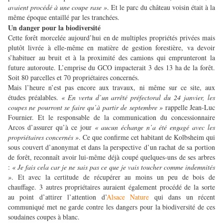
avaient procédé à une coupe rase »
. Et le parc du château voisin était à la
même époque entaillé par les tranchées.
Un danger pour la biodiversité
Cette forêt morcelée aujourd’hui en de multiples propriétés privées mais
plutôt livrée à elle-même en matière de gestion forestière, va devoir
s’habituer au bruit et à la proximité des camions qui emprunteront la
future autoroute. L’emprise du GCO impacterait 3 des 13 ha de la forêt.
Soit 80 parcelles et 70 propriétaires concernés.
Mais l’heure n’est pas encore aux travaux, ni même sur ce site, aux
études préalables.
« En vertu d’un arrêté préfectoral du 24 janvier, les
coupes ne pourront se faire qu’à partir de septembre »
rappelle Jean-Luc
Fournier. Et le responsable de la communication du concessionnaire
Arcos d’assurer qu’à ce jour
« aucun échange n’a été engagé avec les
propriétaires concernés »
. Ce que confirme cet habitant de Kolbsheim qui
sous couvert d’anonymat et dans la perspective d’un rachat de sa portion
de forêt, reconnaît avoir lui-même déjà coupé quelques-uns de ses arbres
:
« Je fais cela car je ne sais pas ce que je vais toucher comme indemnités
»
. Et avec la certitude de récupérer au moins un peu de bois de
chauffage. 3 autres propriétaires auraient également procédé de la sorte
au point d’attirer l’attention d’
Alsace Nature
qui dans un récent
communiqué met ne garde contre les dangers pour la biodiversité de ces
soudaines coupes à blanc.