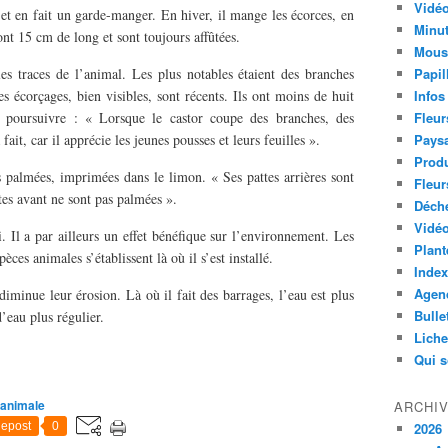
Vidéo
et en fait un garde-manger. En hiver, il mange les écorces, en
Minut
 ont 15 cm de long et sont toujours affûtées.
Mous
es traces de l’animal. Les plus notables étaient des branches
Papil
es écorçages, bien visibles, sont récents. Ils ont moins de huit
Infos
e poursuivre : « Lorsque le castor coupe des branches, des
Fleur
fait, car il apprécie les jeunes pousses et leurs feuilles ».
Paysa
Produ
s palmées, imprimées dans le limon. « Ses pattes arrières sont
Fleur
es avant ne sont pas palmées ».
Déch
Vidéo
i. Il a par ailleurs un effet bénéfique sur l’environnement. Les
Plant
èces animales s’établissent là où il s’est installé.
Index
Agend
diminue leur érosion. Là où il fait des barrages, l’eau est plus
Bulle
d’eau plus régulier.
Lich
Qui 
 animale
ARCHI
epost
0
2026