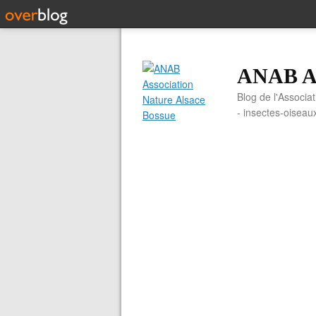
ANAB As
Blog de l'Associa
- insectes-oiseau