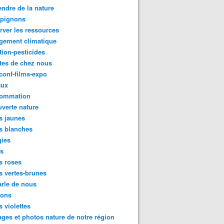
ndre de la nature
pignons
rver les ressources
gement climatique
tion-pesticides
tes de chez nous
conf-films-expo
aux
ommation
verte nature
s jaunes
s blanches
gies
es
s roses
s vertes-brunes
rle de nous
ions
s violettes
ges et photos nature de notre région