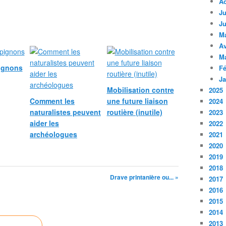
A
Ju
Ju
M
Av
M
ignons
Fé
Ja
Mobilisation contre
2025
Comment les
une future liaison
2024
naturalistes peuvent
routière (inutile)
2023
aider les
2022
archéologues
2021
2020
2019
2018
Drave printanière ou... »
2017
2016
2015
2014
2013