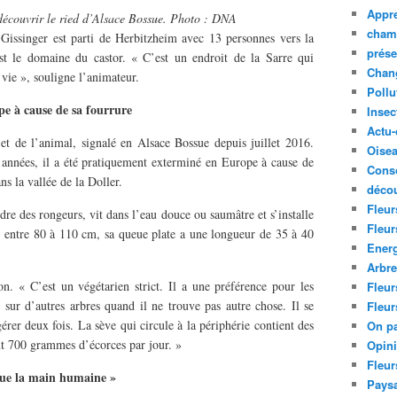
Appre
écouvrir le ried d’Alsace Bossue. Photo : DNA
cham
Gissinger est parti de Herbitzheim avec 13 personnes vers la
prése
st le domaine du castor. « C’est un endroit de la Sarre qui
Chan
vie », souligne l’animateur.
Pollu
pe à cause de sa fourrure
Insec
Actu-
et de l’animal, signalé en Alsace Bossue depuis juillet 2016.
Oise
’années, il a été pratiquement exterminé en Europe à cause de
Cons
ns la vallée de la Doller.
décou
Fleur
rdre des rongeurs, vit dans l’eau douce ou saumâtre et s’installe
Fleur
ie entre 80 à 110 cm, sa queue plate a une longueur de 35 à 40
Ener
Arbr
n. « C’est un végétarien strict. Il a une préférence pour les
Fleur
si sur d’autres arbres quand il ne trouve pas autre chose. Il se
Fleur
gérer deux fois. La sève qui circule à la périphérie contient des
On pa
faut 700 grammes d’écorces par jour. »
Opin
Fleur
 que la main humaine »
Paysa