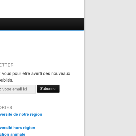
B
ETTER
-vous pour être averti des nouveaux
publiés.
ORIES
versité de notre région
versité hors région
ction animale