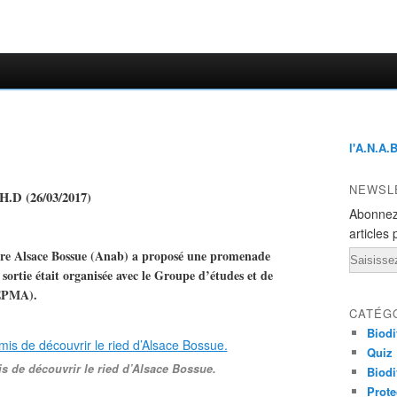
l'A.N.A.
NEWSL
H.D (26/03/2017)
Abonnez
articles 
ure Alsace Bossue (Anab) a proposé une promenade
Email
e sortie était organisée avec le Groupe d’études et de
GEPMA).
CATÉG
Biodi
Quiz
 de découvrir le ried d’Alsace Bossue.
Biodi
Prote