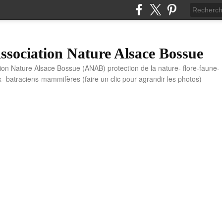
sociation Nature Alsace Bossue
tion Nature Alsace Bossue (ANAB) protection de la nature- flore-faune-
x- batraciens-mammifères (faire un clic pour agrandir les photos)