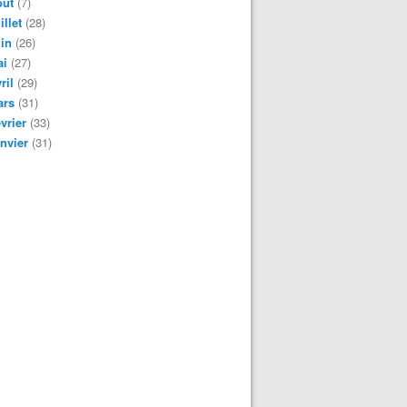
oût
(7)
illet
(28)
in
(26)
ai
(27)
ril
(29)
ars
(31)
vrier
(33)
nvier
(31)