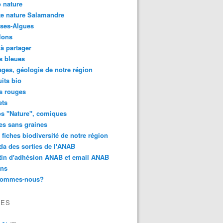
 nature
e nature Salamandre
ses-Algues
lons
 à partager
s bleues
ges, géologie de notre région
its bio
s rouges
ets
s "Nature", comiques
es sans graines
 fiches biodiversité de notre région
a des sorties de l'ANAB
tin d'adhésion ANAB et email ANAB
ens
sommes-nous?
VES