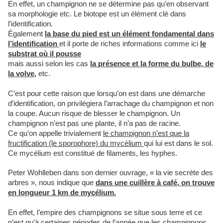
En effet, un champignon ne se détermine pas qu’en observant
sa morphologie etc. Le biotope est un élément clé dans
l’identification.
Également
la base du pied est un élément fondamental dans
l’identification
et il porte de riches informations comme ici
le
substrat où il pousse
mais aussi selon les cas
la présence et la forme du bulbe, de
la volve,
etc.
C’est pour cette raison que lorsqu’on est dans une démarche
d’identification, on privilégiera l’arrachage du champignon et non
la coupe. Aucun risque de blesser le champignon. Un
champignon n’est pas une plante, il n’a pas de racine.
Ce qu’on appelle trivialement
le champignon n’est que la
fructification (le sporophore) du mycélium
qui lui est dans le sol.
Ce mycélium est constitué de filaments, les hyphes.
Peter Wohlleben dans son dernier ouvrage, « la vie secrète des
arbres », nous indique que
dans une cuillère à café, on trouve
en longueur 1 km de mycélium.
En effet, l’empire des champignons se situe sous terre et ce
n’est qu’à certaines périodes de l’année que les champignons