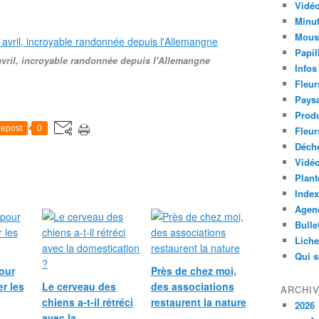
Vidéo
Minut
Mous
Papil
vril, incroyable randonnée depuis l'Allemangne
Infos
Fleur
Paysa
Produ
epost
0
Fleur
Déch
Vidéo
Plant
Index
Agend
Bulle
Lich
Qui 
our
Près de chez moi,
r les
Le cerveau des
des associations
ARCHI
chiens a-t-il rétréci
restaurent la nature
2026
avec la