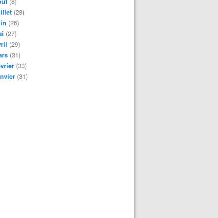
oût
(8)
illet
(28)
in
(26)
ai
(27)
ril
(29)
ars
(31)
vrier
(33)
nvier
(31)