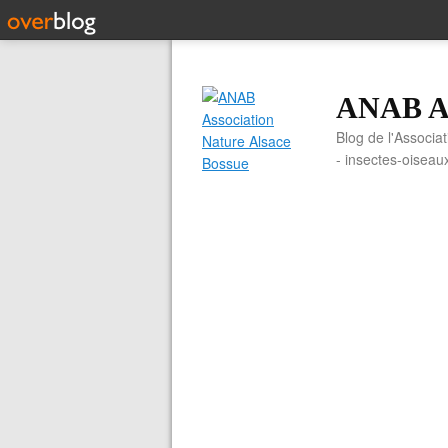
ANAB As
Blog de l'Associa
- insectes-oiseau