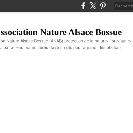
sociation Nature Alsace Bossue
tion Nature Alsace Bossue (ANAB) protection de la nature- flore-faune-
x- batraciens-mammifères (faire un clic pour agrandir les photos)