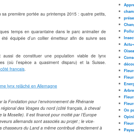
Appre
cham
u sa première portée au printemps 2015 : quatre petits,
prése
Chan
Pollu
lques temps en quarantaine dans le parc animalier de
Insec
été équipée d’un collier émetteur afin de suivre ses
Actu-
Oise
st aussi de constituer une population viable de lynx
Cons
es (où l’espèce a quasiment disparu) et la Suisse.
décou
 côté français
.
Fleur
Fleur
Ener
Arbr
Fleur
par la Fondation pour l’environnement de Rhénanie
Fleur
l régional des Vosges du nord (côté français, à cheval
On pa
la Moselle). Il est financé pour moitié par l’Europe
Opin
veurs allemands sont associés au projet ; le vice-
Fleur
des chasseurs du Land a même contribué directement à
Paysa