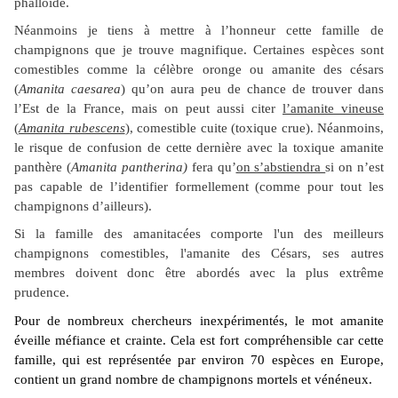
phalloïde.
Néanmoins je tiens à mettre à l’honneur cette famille de
champignons que je trouve magnifique. Certaines espèces sont
comestibles comme la célèbre oronge ou amanite des césars
(
Amanita caesarea
) qu’on aura peu de chance de trouver dans
l’Est de la France, mais on peut aussi citer
l’amanite vineuse
(
Amanita rubescens
), comestible cuite (toxique crue). Néanmoins,
le risque de confusion de cette dernière avec la toxique amanite
panthère (
Amanita pantherina)
fera qu’
on s’abstiendra
si on n’est
pas capable de l’identifier formellement (comme pour tout les
champignons d’ailleurs).
Si la famille des amanitacées comporte l'un des meilleurs
champignons comestibles, l'amanite des Césars, ses autres
membres doivent donc être abordés avec la plus extrême
prudence.
Pour de nombreux chercheurs inexpérimentés, le mot amanite
éveille méfiance et crainte. Cela est fort compréhensible car cette
famille, qui est représentée par environ 70 espèces en Europe,
contient un grand nombre de champignons mortels et vénéneux.