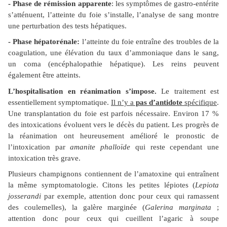
- Phase de rémission apparente
: les symptômes de gastro-entérite
s’atténuent, l’atteinte du foie s’installe, l’analyse de sang montre
une perturbation des tests hépatiques.
- Phase hépatorénale:
l’atteinte du foie entraîne des troubles de la
coagulation, une élévation du taux d’ammoniaque dans le sang,
un coma (encéphalopathie hépatique). Les reins peuvent
également être atteints.
L’hospitalisation en réanimation s’impose.
Le traitement est
essentiellement symptomatique.
Il n’y a
pas d’antidote
spécifique
.
Une transplantation du foie est parfois nécessaire. Environ 17 %
des intoxications évoluent vers le décès du patient. Les progrès de
la réanimation ont heureusement amélioré le pronostic de
l’intoxication par
amanite phalloïde
qui reste cependant une
intoxication très grave.
Plusieurs champignons contiennent de l’amatoxine qui entraînent
la même symptomatologie. Citons les petites lépiotes (
Lepiota
josserandi
par exemple, attention donc pour ceux qui ramassent
des coulemelles), la galère marginée (
Galerina marginata
;
attention donc pour ceux qui cueillent l’agaric à soupe