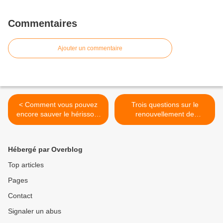
Commentaires
Ajouter un commentaire
< Comment vous pouvez
Trois questions sur le
encore sauver le hérisson,
renouvellement de
menacé par les pesticides
l'autorisation du glyphosate
et les tondeuses à gazon
en Europe >
Hébergé par Overblog
Top articles
Pages
Contact
Signaler un abus