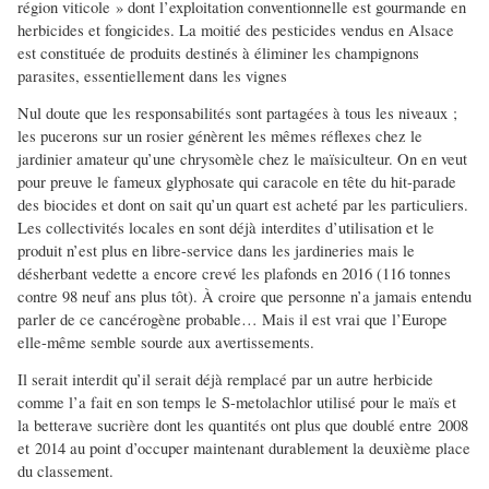
région viticole » dont l’exploitation conventionnelle est gourmande en
herbicides et fongicides. La moitié des pesticides vendus en Alsace
est constituée de produits destinés à éliminer les champignons
parasites, essentiellement dans les vignes
Nul doute que les responsabilités sont partagées à tous les niveaux ;
les pucerons sur un rosier génèrent les mêmes réflexes chez le
jardinier amateur qu’une chrysomèle chez le maïsiculteur. On en veut
pour preuve le fameux glyphosate qui caracole en tête du hit-parade
des biocides et dont on sait qu’un quart est acheté par les particuliers.
Les collectivités locales en sont déjà interdites d’utilisation et le
produit n’est plus en libre-service dans les jardineries mais le
désherbant vedette a encore crevé les plafonds en 2016 (116 tonnes
contre 98 neuf ans plus tôt). À croire que personne n’a jamais entendu
parler de ce cancérogène probable… Mais il est vrai que l’Europe
elle-même semble sourde aux avertissements.
Il serait interdit qu’il serait déjà remplacé par un autre herbicide
comme l’a fait en son temps le S-metolachlor utilisé pour le maïs et
la betterave sucrière dont les quantités ont plus que doublé entre 2008
et 2014 au point d’occuper maintenant durablement la deuxième place
du classement.