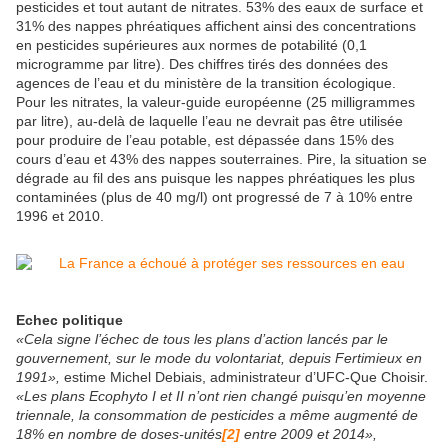
pesticides et tout autant de nitrates. 53% des eaux de surface et
31% des nappes phréatiques affichent ainsi des concentrations
en pesticides supérieures aux normes de potabilité (0,1
microgramme par litre). Des chiffres tirés des données des
agences de l’eau et du ministère de la transition écologique.
Pour les nitrates, la valeur-guide européenne (25 milligrammes
par litre), au-delà de laquelle l’eau ne devrait pas être utilisée
pour produire de l’eau potable, est dépassée dans 15% des
cours d’eau et 43% des nappes souterraines. Pire, la situation se
dégrade au fil des ans puisque les nappes phréatiques les plus
contaminées (plus de 40 mg/l) ont progressé de 7 à 10% entre
1996 et 2010.
Echec politique
«Cela signe l’échec de tous les plans d’action lancés par le
gouvernement, sur le mode du volontariat, depuis Fertimieux en
1991»,
estime Michel Debiais, administrateur d’UFC-Que Choisir.
«Les plans Ecophyto I et II n’ont rien changé puisqu’en moyenne
triennale, la consommation de pesticides a même augmenté de
18% en nombre de doses-unités
[2]
entre 2009 et 2014»,