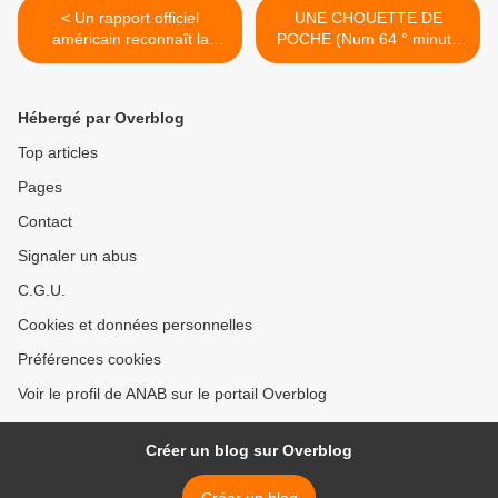
< Un rapport officiel
UNE CHOUETTE DE
américain reconnaît la
POCHE (Num 64 ° minute
responsabilité humaine
salamandre) >
dans le changement
climatique
Hébergé par Overblog
Top articles
Pages
Contact
Signaler un abus
C.G.U.
Cookies et données personnelles
Préférences cookies
Voir le profil de ANAB sur le portail Overblog
Créer un blog sur Overblog