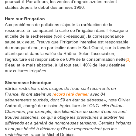
poursuit-il. Par ailleurs, les ventes d’engrais azotés restent
stables depuis le début des années 1990.
Haro sur l’irrigation
Aux problèmes de pollutions s’ajoute la raréfaction de la
ressource. En comparant la carte de l’irrigation dans l’Hexagone
et celle de la sécheresse (voir ci-dessous), la correspondance
saute aux yeux. Preuve que l’irrigation intensive est responsable
du manque d’eau, en particulier dans le Sud-Ouest, sur la façade
atlantique et dans la vallée du Rhône. Selon l’association,
l’agriculture est responsable de 80% de la consommation nette
[3]
d’eau et le maïs absorbe, à lui tout seul, 40% de l’eau destinée
aux cultures irriguées.
Sécheresse historique
«Si les restrictions des usages de l’eau sont récurrents en
France, ils ont atteint un
record l’été dernier
avec 84
départements touchés, dont 59 en état de détresse»,
note Olivier
Andrault, chargé de mission Agriculture de l’ONG.
«En Poitou-
Charentes, par exemple, des kilomètres de cours d’eau se sont
trouvés asséchés, ce qui a obligé les préfectures à arbitrer les
différends et a généré de nombreuses tensions. Certains irrigants
n’ont pas hésité à déclarer qu’ils ne respecteraient pas les
restrictions»
, raconte Michel Debiais.