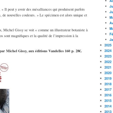
A
Ju
 « Il peut y avoir des mésalliances qui produisent parfois
Ju
, de nouvelles couleurs. » Le spécimen est alors unique et
M
Av
M
, Michel Gissy se voit « comme un illustrateur botaniste à
Fé
os sont magnifiques et la qualité de l’impression à la
Ja
2025
ar Michel Gissy, aux éditions Vandelles 160 p. 28€.
2024
2023
2022
2021
2020
2019
2018
2017
2016
2015
2014
2013