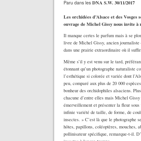
Paru dans les
DNA S.W. 30/11/2017
Les orchidées d’Alsace et des Vosges 
ouvrage de Michel Gissy nous invite à 
Il manque certes le parfum mais à se plo
livre de Michel Gissy, ancien journalist
dans une prairie extraordinaire où il suff
Même s’il y est venu sur le tard, préféra
étonnant qu’un photographe naturaliste co
l’esthétique si colorée et variée dont l’
peu, comparé aux plus de 20 000 espèces 
bonheur des orchidophiles alsaciens. Plu
chacune d’entre elles mais Michel Gissy a
émerveillement et présenter la fleur sous 
infinie variété de taille, de forme, de cou
insectes. » C’est là que le photographe se
hôtes, papillons, coléoptères, mouches, a
pollinisateur spécifique, remarque-t-il. D