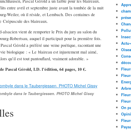
nchhausen, Pascal Gérold a un faible pour les blaireaux.
Appre
ffûts entre avril et septembre juste avant la tombée de la nuit
cham
rg-Weiler, où il réside, et Lembach. Des centaines de
prése
 Le Crépuscule des blaireaux.
Chan
Pollu
rd-alsacien vient de remporter le Prix du jury au salon du
Insec
ourg-Robertsau, auquel il participait pour la première fois.
Actu-
 Pascal Gérold a préféré une veine poétique, racontant une
Oise
a vie biologique : « Le blaireau est injustement mal aimé,
Cons
lors qu’il est tout pantouflard, vraiment adorable. »
décou
Fleur
e Pascal Gérold, I.D. l’édition, 64 pages, 10 €.
Fleur
Ener
Arbr
 bombyle dans le Taubergiessen. PHOTO Michel Gissy
Fleur
Fleur
On pa
lles
Opin
Fleur
Paysa