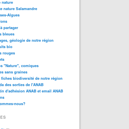
 nature
e nature Salamandre
ses-Algues
lons
 à partager
s bleues
ges, géologie de notre région
its bio
s rouges
ets
s "Nature", comiques
es sans graines
 fiches biodiversité de notre région
a des sorties de l'ANAB
tin d'adhésion ANAB et email ANAB
ens
sommes-nous?
VES