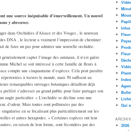
Vidéo
Minut
Mous
sont une source inépuisable d’émerveillement. Un nouvel
Papil
nous y abreuver.
Infos
nger dans Orchidées d’Alsace et des Vosges , le nouveau
Fleur
e des DNA , le lecteur a vraiment l’impression de cheminer
Paysa
irait de faire un pas pour admirer une nouvelle orchidée.
Produ
Fleur
nt généralement capter l’image des animaux, il n’est guère
Déch
mme Michel se soit intéressé à cette famille de fleurs à
Vidéo
Alsace compte une cinquantaine d’espèces. Cela peut paraître
Plant
répertoriées à travers le monde, mais 50 suffisent au
Index
sieurs remarquables ouvrages botaniques détaillent déjà
Agend
 préféré s’adresser au grand public pour faire partager son
Bulle
un angle particulier. « L’orchidée se décline sous une
Lich
leur, d’odeur. Mais toutes sont pollinisées par des
Qui 
 singularise en se focalisant plus particulièrement sur les
beilles et autres hexapodes. « Certaines espèces ont leur
ARCHI
’autres, en raison de leur forme, sont fécondées par des
2026