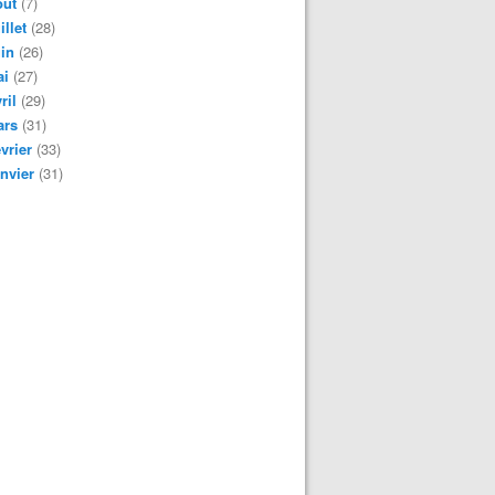
oût
(7)
illet
(28)
in
(26)
ai
(27)
ril
(29)
ars
(31)
vrier
(33)
nvier
(31)