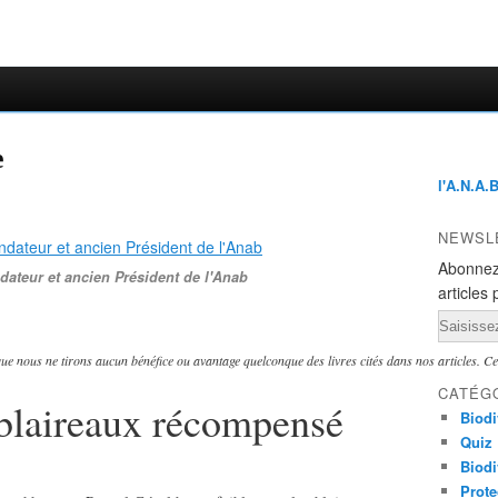
e
l'A.N.A.
NEWSL
Abonnez
ateur et ancien Président de l'Anab
articles 
Email
e nous ne tirons aucun bénéfice ou avantage quelconque des livres cités dans nos articles. Ce s
CATÉG
blaireaux récompensé
Biodi
Quiz
Biodi
Prote