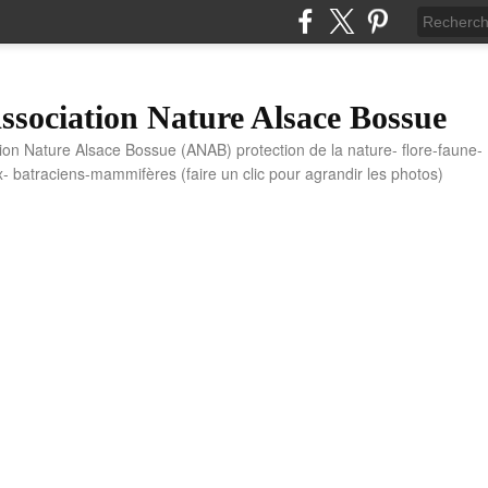
sociation Nature Alsace Bossue
tion Nature Alsace Bossue (ANAB) protection de la nature- flore-faune-
x- batraciens-mammifères (faire un clic pour agrandir les photos)