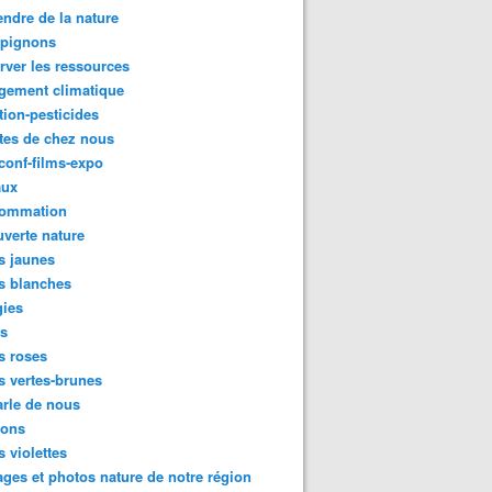
ndre de la nature
pignons
rver les ressources
gement climatique
tion-pesticides
tes de chez nous
conf-films-expo
aux
ommation
verte nature
s jaunes
s blanches
gies
es
s roses
s vertes-brunes
rle de nous
ions
s violettes
ges et photos nature de notre région