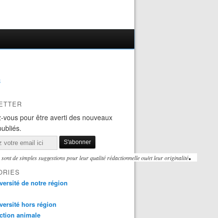
B
ETTER
-vous pour être averti des nouveaux
publiés.
. 
ont de simples suggestions pour leur qualité rédactionnelle ou/et leur originalité
ORIES
versité de notre région
versité hors région
ction animale