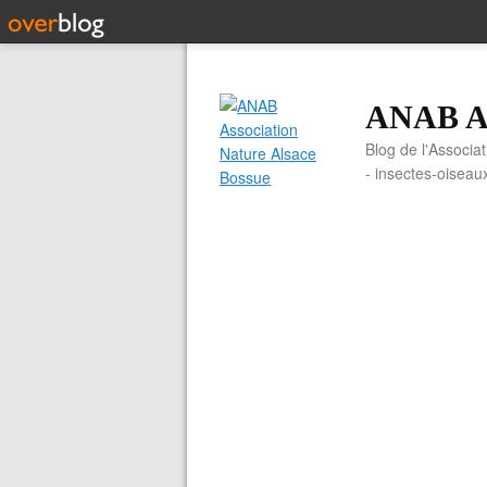
ANAB As
Blog de l'Associa
- insectes-oiseau