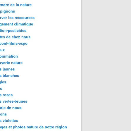
ndre de la nature
pignons
rver les ressources
gement climatique
tion-pesticides
tes de chez nous
conf-films-expo
aux
ommation
verte nature
s jaunes
s blanches
gies
es
s roses
s vertes-brunes
rle de nous
ions
s violettes
ges et photos nature de notre région