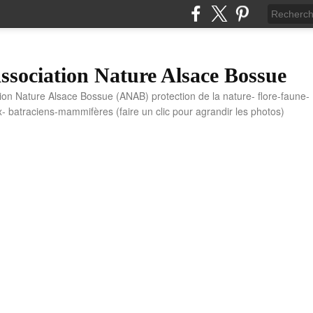
sociation Nature Alsace Bossue
tion Nature Alsace Bossue (ANAB) protection de la nature- flore-faune-
x- batraciens-mammifères (faire un clic pour agrandir les photos)