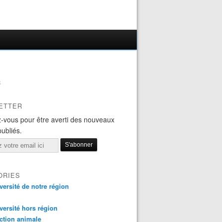
B
ETTER
-vous pour être averti des nouveaux
publiés.
ORIES
versité de notre région
versité hors région
ction animale