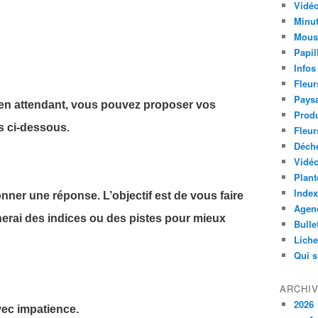
Vidéo
Minut
Mous
Papil
Infos
Fleur
Paysa
en attendant, vous pouvez proposer vos
Produ
 ci-dessous.
Fleur
Déch
Vidéo
Plant
Index
nner une réponse. L’objectif est de vous faire
Agend
nerai des indices ou des pistes pour mieux
Bulle
Lich
Qui 
ARCHI
2026
c impatience.