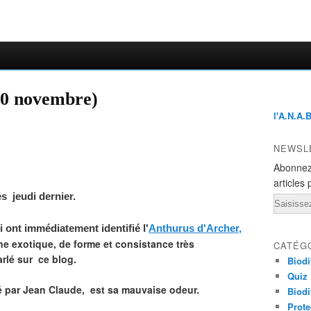
30 novembre)
l'A.N.A.
NEWSL
Abonnez
articles 
s jeudi dernier.
Email
 ont immédiatement identifié l'
Anthurus d'Archer,
e exotique, de forme et consistance très
CATÉG
rlé sur ce blog.
Biodi
Quiz
é par Jean Claude, est
sa
mauvaise odeur.
Biodi
Prote