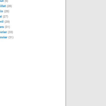
oût
(6)
illet
(28)
in
(26)
ai
(27)
ril
(29)
ars
(31)
vrier
(33)
nvier
(31)