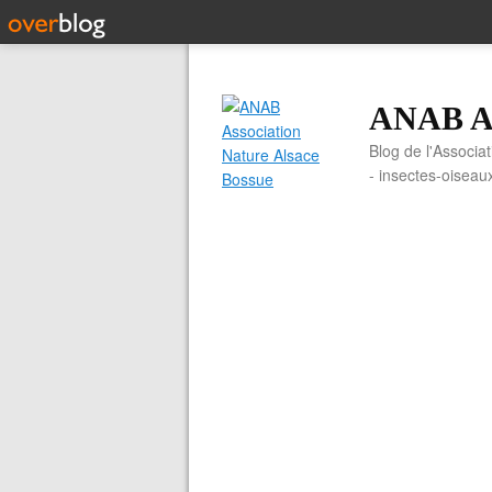
ANAB As
Blog de l'Associa
- insectes-oiseau