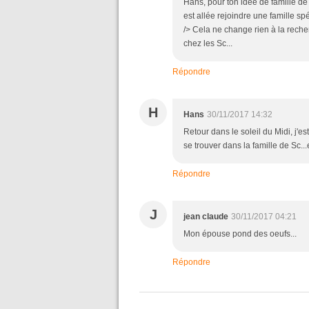
Hans, pour ton idée de famille d
est allée rejoindre une famille sp
/> Cela ne change rien à la reche
chez les Sc...
Répondre
H
Hans
30/11/2017 14:32
Retour dans le soleil du Midi, j'e
se trouver dans la famille de Sc..
Répondre
J
jean claude
30/11/2017 04:21
Mon épouse pond des oeufs...
Répondre