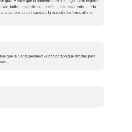
e ce quiz -A noter que la nomenclature a changé. Cette espèce
éciale, individus qui vivent aux dépends de leurs voisins...<br
rche du nom du quiz car dans la majorité des livres elle est
stime que la plante(perspective photographique difficile) peut
.eae?