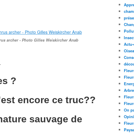
Appre
cham
prése
Chan
Pollu
Insec
rus archer - Photo Gilles Weiskircher Anab
Actu-
Oise
Cons
.
décou
Fleur
Fleur
es ?
Ener
Arbr
Fleur
'est encore ce truc??
Fleur
On pa
nature sauvage de
Opin
Fleur
Paysa