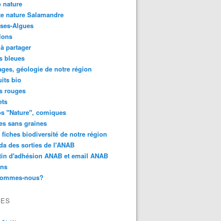
 nature
e nature Salamandre
ses-Algues
lons
 à partager
s bleues
ges, géologie de notre région
its bio
s rouges
ets
s "Nature", comiques
es sans graines
 fiches biodiversité de notre région
a des sorties de l'ANAB
tin d'adhésion ANAB et email ANAB
ens
sommes-nous?
VES