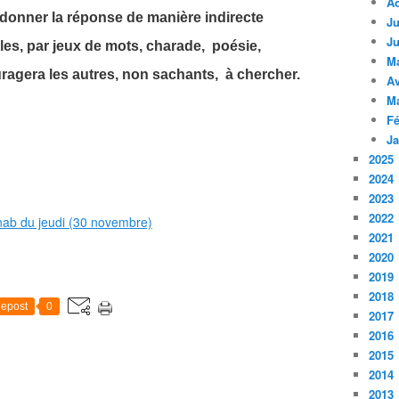
A
donner la réponse de manière indirecte
Ju
Ju
ales, par jeux de mots, charade, poésie,
M
ragera les autres, non sachants, à chercher.
Av
M
Fé
Ja
2025
2024
2023
2022
2021
2020
2019
2018
epost
0
2017
2016
2015
2014
2013