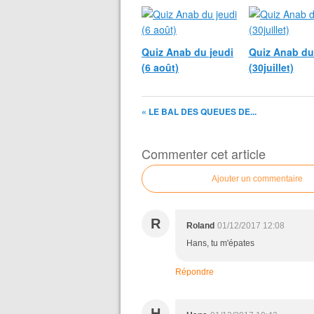
Quiz Anab du jeudi
Quiz Anab du
(6 août)
(30juillet)
« LE BAL DES QUEUES DE...
Commenter cet article
Ajouter un commentaire
R
Roland
01/12/2017 12:08
Hans, tu m'épates
Répondre
H