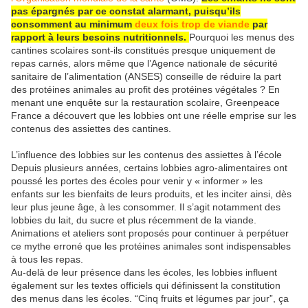
pas épargnés par ce constat alarmant, puisqu’ils
consomment au minimum
deux fois trop de viande
par
rapport à leurs besoins nutritionnels.
Pourquoi les menus des
cantines scolaires sont-ils constitués presque uniquement de
repas carnés, alors même que l’Agence nationale de sécurité
sanitaire de l’alimentation (ANSES) conseille de réduire la part
des protéines animales au profit des protéines végétales ? En
menant une enquête sur la restauration scolaire, Greenpeace
France a découvert que les lobbies ont une réelle emprise sur les
contenus des assiettes des cantines.
L’influence des lobbies sur les contenus des assiettes à l’école
Depuis plusieurs années, certains lobbies agro-alimentaires ont
poussé les portes des écoles pour venir y « informer » les
enfants sur les bienfaits de leurs produits, et les inciter ainsi, dès
leur plus jeune âge, à les consommer. Il s’agit notamment des
lobbies du lait, du sucre et plus récemment de la viande.
Animations et ateliers sont proposés pour continuer à perpétuer
ce mythe erroné que les protéines animales sont indispensables
à tous les repas.
Au-delà de leur présence dans les écoles, les lobbies influent
également sur les textes officiels qui définissent la constitution
des menus dans les écoles. “Cinq fruits et légumes par jour”, ça