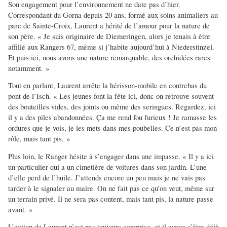
Son engagement pour l’environnement ne date pas d’hier.
Correspondant du Gorna depuis 20 ans, formé aux soins animaliers au
parc de Sainte-Croix, Laurent a hérité de l’amour pour la nature de
son père. « Je suis originaire de Diemeringen, alors je tenais à être
affilié aux Rangers 67, même si j’habite aujourd’hui à Niederstinzel.
Et puis ici, nous avons une nature remarquable, des orchidées rares
notamment. »
Tout en parlant, Laurent arrête la hérisson-mobile en contrebas du
pont de l’Isch. « Les jeunes font la fête ici, donc on retrouve souvent
des bouteilles vides, des joints ou même des seringues. Regardez, ici
il y a des piles abandonnées. Ça me rend fou furieux ! Je ramasse les
ordures que je vois, je les mets dans mes poubelles. Ce n’est pas mon
rôle, mais tant pis. »
Plus loin, le Ranger hésite à s’engager dans une impasse. « Il y a ici
un particulier qui a un cimetière de voitures dans son jardin. L’une
d’elle perd de l’huile. J’attends encore un peu mais je ne vais pas
tarder à le signaler au maire. On ne fait pas ce qu’on veut, même sur
un terrain privé. Il ne sera pas content, mais tant pis, la nature passe
avant. »
L’action de Laurent n’est pas toujours comprise, et il avoue s’être déjà