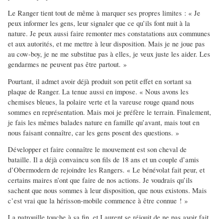
Le Ranger tient tout de même à marquer ses propres limites : « Je
peux informer les gens, leur signaler que ce qu’ils font nuit à la
nature. Je peux aussi faire remonter mes constatations aux communes
et aux autorités, et me mettre à leur disposition. Mais je ne joue pas
au cow-boy, je ne me substitue pas à elles, je veux juste les aider. Les
gendarmes ne peuvent pas être partout. »
Pourtant, il admet avoir déjà produit son petit effet en sortant sa
plaque de Ranger. La tenue aussi en impose. « Nous avons les
chemises bleues, la polaire verte et la vareuse rouge quand nous
sommes en représentation. Mais moi je préfère le terrain. Finalement,
je fais les mêmes balades nature en famille qu’avant, mais tout en
nous faisant connaître, car les gens posent des questions. »
Développer et faire connaître le mouvement est son cheval de
bataille. Il a déjà convaincu son fils de 18 ans et un couple d’amis
d’Obermodern de rejoindre les Rangers. « Le bénévolat fait peur, et
certains maires n’ont que faire de nos actions. Je voudrais qu’ils
sachent que nous sommes à leur disposition, que nous existons. Mais
c’est vrai que la hérisson-mobile commence à être connue ! »
La patrouille touche à sa fin, et Laurent se réjouit de ne pas avoir fait