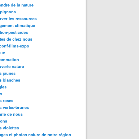
ndre de la nature
pignons
rver les ressources
gement climatique
tion-pesticides
tes de chez nous
conf-films-expo
aux
ommation
verte nature
s jaunes
s blanches
gies
es
s roses
s vertes-brunes
rle de nous
ions
s violettes
ges et photos nature de notre région