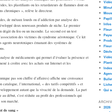
Vidéo
des, les plastifiants ou les retardateurs de flammes dont on
Minut
ns chroniques », relève le directeur.
Mous
Papil
ides, de métaux lourds ou d’addiction par analyse des
Infos
développé deux nouveaux produits de niche. Le premier
Fleur
 un dégât du feu ou un incendie. Le second est un test
Paysa
l’association des victimes du syndrome aérotoxique. Ce kit
Produ
des agents neurotoxiques émanant des systèmes de
Fleur
ons.
Déch
Vidéo
analyse de médicaments qui permet d’évaluer la présence et
Plant
ené à croître avec les achats sur Internet et les
Index
Agend
mmique pas son chiffre d’affaires) affiche une croissance
Bulle
catalogue, l’international, « des tarifs compétitifs » et
Lich
éveloppement autant que la vivacité de la demande. La part
Qui 
re au début, s’est réduite au profit des professionnels qui
e son marché.
ARCHI
2026
nt de sang »