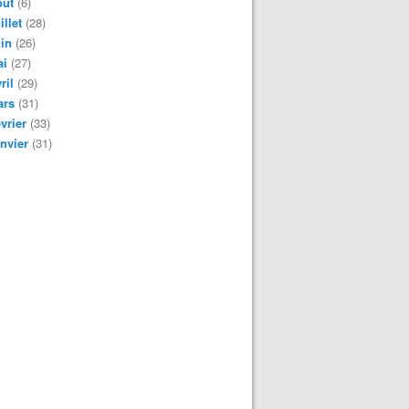
oût
(6)
illet
(28)
in
(26)
ai
(27)
ril
(29)
ars
(31)
vrier
(33)
nvier
(31)