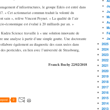
A
Ju
anagement d’infrastructures, le groupe Edeis est entré dans
Ju
017. « Cet actionnariat commun traduit la volonté du
M
nt sain », relève Vincent Peynet. « La qualité de l’air
Av
ocio-économique est évalué à 20 milliards par an. »
M
x, Kudzu Science travaille à « une solution innovante de
Fé
Ja
ire une analyse à partir d’une simple goutte. Une doctorante
2025
e collabore également au diagnostic des eaux usées dans
2024
 des pesticides, en lien avec l’université de Strasbourg,
2023
2022
Franck Buchy 22/02/2018
2021
2020
2019
2018
2017
2016
2015
epost
0
2014
2013