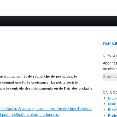
l'A.N.A.
NEWSL
Abonnez
articles 
Email
’environnement et de recherche de pesticides, le
connaît une forte croissance. La petite société
mme le contrôle des médicaments ou de l’air des cockpits
CATÉG
Biodi
Quiz
Biodi
Prote