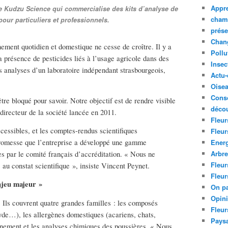
Appre
re Kudzu Science qui commercialise des kits d’analyse de
cham
our particuliers et professionnels.
prése
Chan
nement quotidien et domestique ne cesse de croître. Il y a
Pollu
a présence de pesticides liés à l’usage agricole dans des
Insec
s analyses d’un laboratoire indépendant strasbourgeois,
Actu-
Oise
Cons
être bloqué pour savoir. Notre objectif est de rendre visible
décou
 directeur de la société lancée en 2011.
Fleur
ccessibles, et les comptes-rendus scientifiques
Fleur
promesse que l’entreprise a développé une gamme
Ener
Arbr
iées par le comité français d’accréditation. « Nous ne
Fleur
 au constat scientifique », insiste Vincent Peynet.
Fleur
enjeu majeur »
On pa
Opin
. Ils couvrent quatre grandes familles : les composés
Fleur
yde…), les allergènes domestiques (acariens, chats,
Paysa
nnement et les analyses chimiques des poussières. « Nous