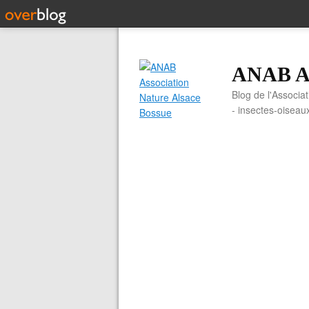
ANAB As
Blog de l'Associa
- insectes-oiseau