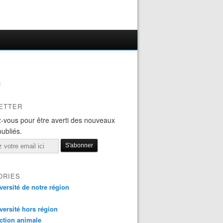
B
ETTER
-vous pour être averti des nouveaux
publiés.
ORIES
versité de notre région
versité hors région
ction animale