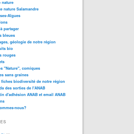
 nature
e nature Salamandre
ses-Algues
lons
 à partager
s bleues
ges, géologie de notre région
its bio
s rouges
ets
s "Nature", comiques
es sans graines
 fiches biodiversité de notre région
a des sorties de l'ANAB
tin d'adhésion ANAB et email ANAB
ens
sommes-nous?
VES