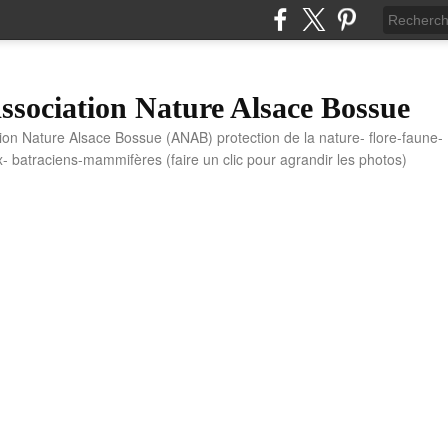
sociation Nature Alsace Bossue
tion Nature Alsace Bossue (ANAB) protection de la nature- flore-faune-
x- batraciens-mammifères (faire un clic pour agrandir les photos)