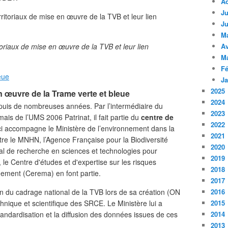
A
Ju
Ju
M
itoriaux de mise en œuvre de la TVB et leur lien
Av
M
Fé
eue
Ja
2025
 œuvre de la Trame verte et bleue
2024
uis de nombreuses années. Par l’intermédiaire du
2023
ais de l’UMS 2006 Patrinat, il fait partie du
centre de
2022
ci accompagne le Ministère de l’environnement dans la
2021
re le MNHN, l’Agence Française pour la Biodiversité
2020
al de recherche en sciences et technologies pour
2019
), le Centre d'études et d'expertise sur les risques
2018
gement (Cerema) en font partie.
2017
ion du cadrage national de la TVB lors de sa création (ON
2016
chnique et scientifique des SRCE. Le Ministère lui a
2015
standardisation et la diffusion des données issues de ces
2014
2013