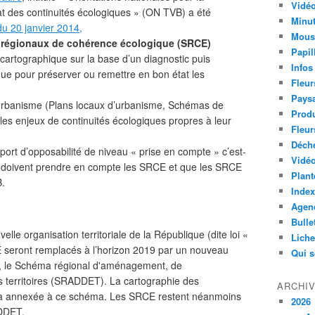
Vidéo
at des continuités écologiques » (ON TVB) a été
Minut
u 20 janvier 2014,
Mous
régionaux de cohérence écologique (SRCE)
Papil
s cartographique sur la base d’un diagnostic puis
Infos
que pour préserver ou remettre en bon état les
Fleur
Paysa
d’urbanisme (Plans locaux d’urbanisme, Schémas de
Produ
 les enjeux de continuités écologiques propres à leur
Fleur
Déch
pport d’opposabilité de niveau « prise en compte » c’est-
Vidéo
 doivent prendre en compte les SRCE et que les SRCE
Plant
B.
Index
Agend
Bulle
velle organisation territoriale de la République (dite loi «
Lich
seront remplacés à l’horizon 2019 par un nouveau
Qui 
l, le Schéma régional d'aménagement, de
s territoires (SRADDET). La cartographie des
ARCHI
era annexée à ce schéma. Les SRCE restent néanmoins
2026
ADDET.