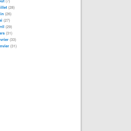
oût
(7)
illet
(28)
in
(26)
ai
(27)
ril
(29)
ars
(31)
vrier
(33)
nvier
(31)