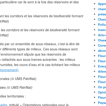
rticulière car ils sont à la fois des réservoirs et des
Appre
cham
prése
Chan
Pollu
es corridors et les réservoirs de biodiversité formant
Insec
riNat)
Actu-
Oise
rmée par un ensemble de sous-réseaux, c’est-à-dire de
Cons
our différents types de milieux. Ces sous-réseaux sont
décou
’environnement stipule que les réservoirs de
Fleur
re rattachés aux sous-trames suivantes : les milieux
Fleur
 humides, les cours d’eau et le cas échéant les milieux
Ener
vironnement)
.
Arbr
Fleur
Fleur
On pa
nales (© UMS PatriNat)
Opin
les territoriales :
Fleur
Paysa
cadre
, intitulé « Orientations nationales pour la