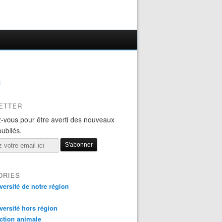
B
ETTER
-vous pour être averti des nouveaux
publiés.
ORIES
versité de notre région
versité hors région
ction animale