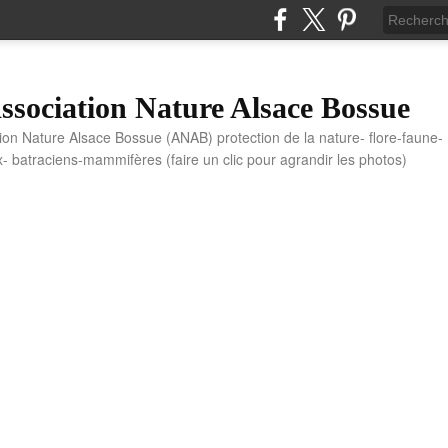
sociation Nature Alsace Bossue
tion Nature Alsace Bossue (ANAB) protection de la nature- flore-faune-
x- batraciens-mammifères (faire un clic pour agrandir les photos)