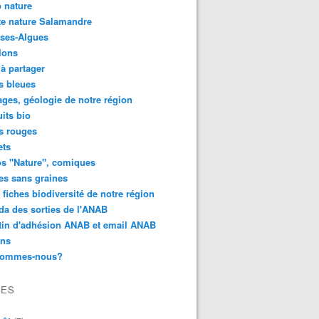
 nature
e nature Salamandre
ses-Algues
lons
 à partager
s bleues
ges, géologie de notre région
its bio
s rouges
ets
s "Nature", comiques
es sans graines
 fiches biodiversité de notre région
a des sorties de l'ANAB
tin d'adhésion ANAB et email ANAB
ens
sommes-nous?
VES