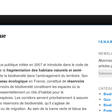
eue
l'A.N.A.
NEWSL
Abonnez
ue publique initiée en 2007 et introduite dans le code de
articles 
re la
fragmentation des habitats naturels et semi-
Email
 la biodiversité dans l’aménagement du territoire. Son
seau écologique
en France, constitué de
réservoirs
voirs de biodiversité constituent les espaces où la
CATÉG
nt essentiellement un rôle d’habitat pour le
Biodi
spèces. Les corridors servent prioritairement à assurer
Quiz
réservoirs de biodiversité, qu’il s’agisse de
Biodi
ou de migration. Au sein de la trame verte et bleue les
Prote