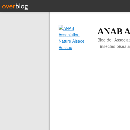
ANAB As
Blog de l'Associa
- insectes-oiseau