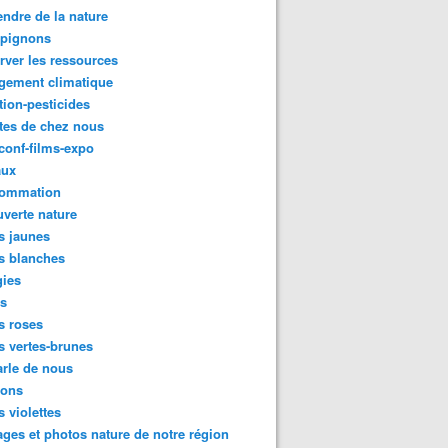
ndre de la nature
pignons
rver les ressources
gement climatique
tion-pesticides
tes de chez nous
conf-films-expo
aux
ommation
verte nature
s jaunes
s blanches
gies
es
s roses
s vertes-brunes
rle de nous
ions
s violettes
ges et photos nature de notre région