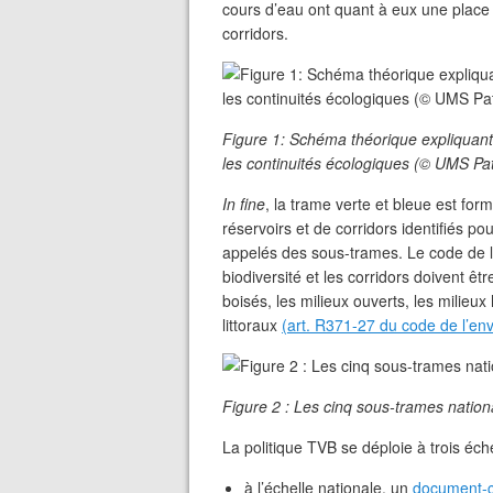
cours d’eau ont quant à eux une place pa
corridors.
Figure 1: Schéma théorique expliquant l
les continuités écologiques (© UMS Pat
In fine
, la trame verte et bleue est fo
réservoirs et de corridors identifiés p
appelés des sous-trames. Le code de l
biodiversité et les corridors doivent êt
boisés, les milieux ouverts, les milieux
littoraux
(art. R371-27 du code de l’en
Figure 2 : Les cinq sous-trames natio
La politique TVB se déploie à trois échel
à l’échelle nationale, un
document-