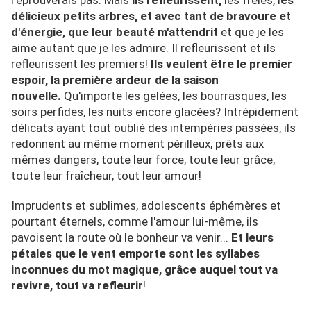
l'éprouverais pas. Mais
i
ls refleurissent,
les frêles, l
es
délicieux petits arbres, et avec tant de bravoure et
d'énergie, que leur beauté m'attendrit
et que je les
aime autant que je les admire. Il refleurissent et ils
refleurissent les premiers!
Ils veulent être le premier
espoir, la première ardeur de la saison
nouvelle.
Qu'importe les gelées, les bourrasques, les
soirs perfides, les nuits encore glacées? Intrépidement
délicats ayant tout oublié des intempéries passées, ils
redonnent au même moment périlleux, prêts aux
mêmes dangers, toute leur force, toute leur grâce,
toute leur fraîcheur, tout leur amour!
Imprudents et sublimes, adolescents éphémères et
pourtant éternels, comme l'amour lui-même, ils
pavoisent la route où le bonheur va venir...
E
t leurs
pétales que le vent emporte sont les syllabes
inconnues du mot magique, grâce auquel tout va
revivre, tout va refleurir
!