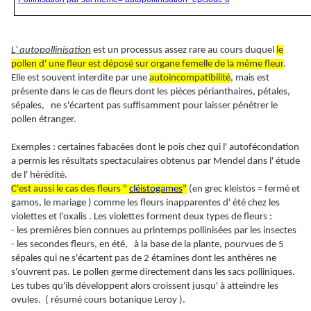
L' autopollinisation
est un processus assez rare au cours duquel
le
pollen d' une fleur est déposé sur organe femelle de la même fleur
.
Elle est souvent interdite par une
autoincompatibilité
, mais est
présente dans le cas de fleurs dont les pièces périanthaires, pétales,
sépales, ne s'écartent pas suffisamment pour laisser pénétrer le
pollen étranger.
Exemples : certaines fabacées dont le pois chez qui l' autofécondation
a permis les résultats spectaculaires obtenus par Mendel dans l' étude
de l' hérédité.
C'est aussi le cas des fleurs "
cléistogames
"
(en grec kleistos = fermé et
gamos, le mariage ) comme les fleurs inapparentes d' été chez les
violettes et l'oxalis . Les violettes forment deux types de fleurs :
- les premières bien connues au printemps pollinisées par les insectes
- les secondes fleurs, en été, à la base de la plante, pourvues de 5
sépales qui ne s'écartent pas de 2 étamines dont les anthères ne
s'ouvrent pas. Le pollen germe directement dans les sacs polliniques.
Les tubes qu'ils développent alors croissent jusqu' à atteindre les
ovules. ( résumé cours botanique Leroy ).