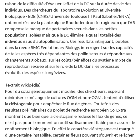
raison de la difficulté d’évaluer l’effet de la DC sur la durée de vie des
individus. Des chercheurs du laboratoire Evolution et Diversité
Biologique - EDB (CNRS/Université Toulouse III Paul Sabatier/ENFA)
ont montré chez la plante alpine Rhododendron ferrugineum que l’AR
compense le manque de partenaires sexuels dans les petites
populations isolées mais que la DC élimine la quasi-totalité des
individus issus d’autopollinisation. Ces résultats intriguant, publiés
dans la revue BMC Evolutionary Biology, interrogent sur les capacités
de telles espèces très dépendantes des pollinisateurs à répondre aux
changements globaux, sur les coûts/bénéfices du système mixte de
reproduction sexuée et sur le rôle de la DC dans les processus
évolutifs des espèces longévives.
(extrait Wikipédia)
Pour du colza génétiquement modifié, des chercheurs, espérant
minimiser le mélange de cultures OGM et non-OGM, tentent d'utiliser
la cléistogamie pour empêcher le flux de gènes. Toutefois des
résultats préliminaires du projet de recherche européen Co-Extra
montrent que bien que la cléistogamie réduise le flux de gènes, ce
n'est pas pour le moment un outil suffisamment fiable pour assurer le
confinement biologique. En effet le caractère cléistogame est marqué
d'une certaine instabilité, certaines fleurs pouvant s'ouvrir et relâcher