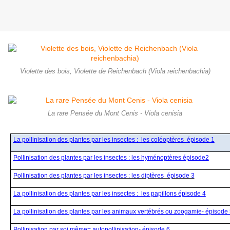
Violette des bois, Violette de Reichenbach (Viola reichenbachia)
La rare Pensée du Mont Cenis - Viola cenisia
La pollinisation des plantes par les insectes : les coléoptères épisode 1
Pollinisation des plantes par les insectes : les hyménoptères épisode2
Pollinisation des plantes par les insectes : les diptères épisode 3
La pollinisation des plantes par les insectes : les papillons épisode 4
La pollinisation des plantes par les animaux vertébrés ou zoogamie- épisode 
Pollinisation par soi même= autopollinisation- épisode 6