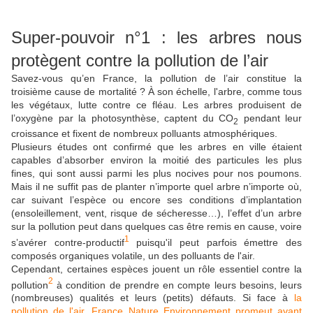
Super-pouvoir n°1 : les arbres nous
protègent contre la pollution de l’air
Savez-vous qu’en France, la pollution de l’air constitue la
troisième cause de mortalité ? À son échelle, l'arbre, comme tous
les végétaux, lutte contre ce fléau. Les arbres produisent de
l’oxygène par la photosynthèse, captent du CO
pendant leur
2
croissance et fixent de nombreux polluants atmosphériques.
Plusieurs études ont confirmé que les arbres en ville étaient
capables d’absorber environ la moitié des particules les plus
fines, qui sont aussi parmi les plus nocives pour nos poumons.
Mais il ne suffit pas de planter n’importe quel arbre n’importe où,
car suivant l’espèce ou encore ses conditions d’implantation
(ensoleillement, vent, risque de sécheresse…), l’effet d’un arbre
sur la pollution peut dans quelques cas être remis en cause, voire
1
s’avérer contre-productif
puisqu'il peut parfois émettre des
composés organiques volatile, un des polluants de l'air.
Cependant, certaines espèces jouent un rôle essentiel contre la
2
pollution
à condition de prendre en compte leurs besoins, leurs
(nombreuses) qualités et leurs (petits) défauts. Si face à
la
pollution de l'air, France Nature Environnement promeut avant