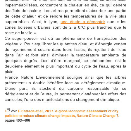
imperméabilisées, concentrent la chaleur en été, ce qui génère
des îlots de chaleur. Les arbres permettent d’absorber une partie
de cette chaleur et de rendre les températures de la ville plus
supportables. Ainsi, à Lyon,
une étude a démontré
que « les
zones boisées urbaines sont de 2 à 8°C plus fraîches que le
reste de la ville ».
Ce super-pouvoir est dû au phénomène de transpiration des
végétaux. Pour équilibrer les quantités d’eau et d’énergie venant
du rayonnement solaire dans leurs tissus, ils rejettent de l’eau
dans l’air et font ainsi diminuer la température ambiante de
quelques degrés. Loin d’être marginal, ce phénomène est le
deuxième élément le plus important du cycle de l’eau, après la
pluie.
France Nature Environnement souligne ainsi que les arbres
présentent un double bénéfice face au dérèglement climatique.
D'une part, ils stockent du carbone responsable de ce
dérèglement et de l'autre, ils permettent d'atténuer les effets des
canicules, l'une des manifestations du changement climatique.

1
Voir
F. Estrada et al., 2017. A global economic assessment of city
policies to reduce climate change impacts, Nature Climate Change 7
,
pages 403–406