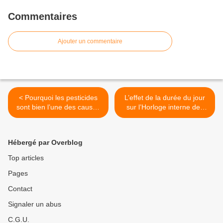
Commentaires
Ajouter un commentaire
< Pourquoi les pesticides
L’effet de la durée du jour
sont bien l’une des causes
sur l’Horloge interne des
du déclin des oiseaux
plantes (épisode2) >
Hébergé par Overblog
Top articles
Pages
Contact
Signaler un abus
C.G.U.