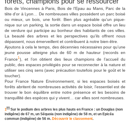
forêts, champions pour se ressourcer
Bois de Vincennes à Paris, Bois de l'Epau au Mans, Parc de la
tête d'or à Lyon… De nombreuses villes possèdent un parc boisé
ou mieux, un bois, une forêt. Bien plus agréable qu'un pique-
nique sur un parking, la sortie dans un espace boisé offre un lieu
de verdure qui participe au bonheur des habitants de ces villes.
La beauté des arbres et les perspectives qu'ils offrent nous
dépassent, nous émerveillent et contribuent à notre bien-être.
Ajoutons à cela le temps, des décennies nécessaires pour qu’une
jeune pousse atteigne plus de 60 m de hauteur (records en
1
France
), et l’on obtient des lieux champions de l’accueil du
public, des espaces privilégiés pour se reconnecter à la nature et
utiliser ses cinq sens (avec précaution toutefois pour le goût et le
toucher).
Pour France Nature Environnement, si les espaces boisés et
forêts abritent de nombreuses activités de loisir, l’essentiel est de
trouver le bon équilibre entre notre présence et les besoins de
tranquillité des espèces qui y vivent… car elles sont nombreuses.

1
Sur le podium des arbres les plus hauts en France : un Douglas (non
indigène) de 67 m, un Séquoia (non indigène) de 58 m, et un Epicéa
commun (indigène) de 56 m.
Découvrir le classement
.