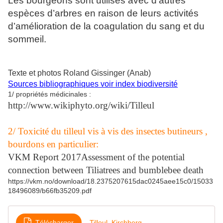
Les bourgeons sont utilisés avec d’autres
espèces d’arbres en raison de leurs activités
d’amélioration de la coagulation du sang et du
sommeil.
Texte et photos Roland Gissinger (Anab)
Sources bibliographiques voir index biodiversité
1/ propriétés médicinales :
http://www.wikiphyto.org/wiki/Tilleul
2/ Toxicité du tilleul vis à vis des insectes butineurs ,
bourdons en particulier:
VKM Report 2017Assessment of the potential
connection between Tiliatrees and bumblebee death
https://vkm.no/download/18.2375207615dac0245aee15c0/15033
18496089/b66fb35209.pdf
Télécharger
Tilleul_Kirchberg