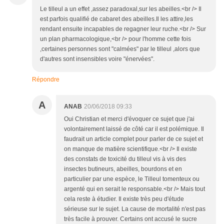
Le tilleul a un effet ,assez paradoxal,sur les abeilles.<br /> Il
est parfois qualifié de cabaret des abeilles.Il les attire,les
rendant ensuite incapables de regagner leur ruche.<br /> Sur
un plan pharmacologique,<br /> pour l'homme cette fois
,certaines personnes sont "calmées" par le tilleul ,alors que
d'autres sont insensibles voire "énervées".
Répondre
A
ANAB
20/06/2018 09:33
Oui Christian et merci d'évoquer ce sujet que j'ai
volontairement laissé de côté car il est polémique. Il
faudrait un article complet pour parler de ce sujet et
on manque de matière scientifique.<br /> Il existe
des constats de toxicité du tilleul vis à vis des
insectes butineurs, abeilles, bourdons et en
particulier par une espèce, le Tilleul tomenteux ou
argenté qui en serait le responsable.<br /> Mais tout
cela reste à étudier. Il existe très peu d'étude
sérieuse sur le sujet. La cause de mortalité n'est pas
très facile à prouver. Certains ont accusé le sucre