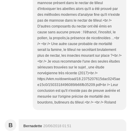
mannose présent dans le nectar de tilleul
d'intoxiquer les abeilles alors qu'il a été prouvé par
des méthodes modernes d'analyse fine qu'il n'existe
pas de mannose dans le nectar de tilleul.<br />
D'autres composants du nectar ont été émis en
cause sans aucune preuve : l'éthanol, l'inositol, le
pollen, la propolis,la présence de nicotinoïdes ...<br
/> <br /> Une autre cause probable de mortalité
serait la famine, le tilleul ne secrétant brutalement
plus de nectar, les insectes mourant sur place ?<br />
<br /> Je vous recommande l'une des seules études
sérieuses trouvées sur le sujet , une étude
norvégienne très récente (2017)<br />
https://vkm.no/download/18.2375207615dac0245ae
e15c0/1503318496089/b66fb35209.pdf<br /> Leur
conclusion est qu'il n'existe pas de preuve avérée et
mesurée sur l'origine précise de mortalité des
bourdons, butineurs du tilleul.<br /> <br /> Roland
B
Bernadette
20/06/2018 01:51