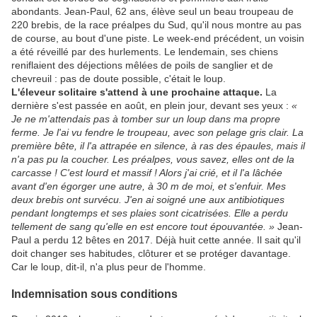
abondants. Jean-Paul, 62 ans, élève seul un beau troupeau de
220 brebis, de la race préalpes du Sud, qu'il nous montre au pas
de course, au bout d'une piste. Le week-end précédent, un voisin
a été réveillé par des hurlements. Le lendemain, ses chiens
reniflaient des déjections mêlées de poils de sanglier et de
chevreuil : pas de doute possible, c'était le loup.
L'éleveur solitaire s'attend à une prochaine attaque.
La
dernière s'est passée en août, en plein jour, devant ses yeux :
«
Je ne m'attendais pas à tomber sur un loup dans ma propre
ferme. Je l'ai vu fendre le troupeau, avec son pelage gris clair. La
première bête, il l'a attrapée en silence, à ras des épaules, mais il
n'a pas pu la coucher. Les préalpes, vous savez, elles ont de la
carcasse ! C'est lourd et massif ! Alors j'ai crié, et il l'a lâchée
avant d'en égorger une autre, à 30 m de moi, et s'enfuir. Mes
deux brebis ont survécu. J'en ai soigné une aux antibiotiques
pendant longtemps et ses plaies sont cicatrisées. Elle a perdu
tellement de sang qu'elle en est encore tout épouvantée. »
Jean-
Paul a perdu 12 bêtes en 2017. Déjà huit cette année. Il sait qu'il
doit changer ses habitudes, clôturer et se protéger davantage.
Car le loup, dit-il, n'a plus peur de l'homme.
Indemnisation sous conditions