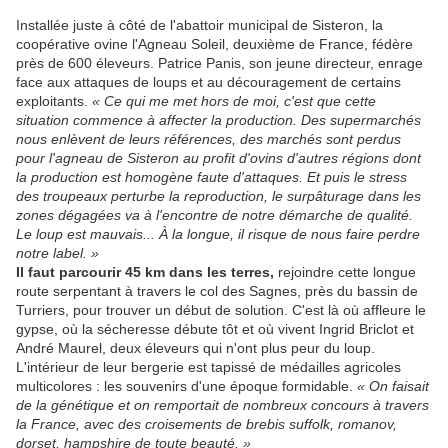
Installée juste à côté de l'abattoir municipal de Sisteron, la
coopérative ovine l'Agneau Soleil, deuxième de France, fédère
près de 600 éleveurs. Patrice Panis, son jeune directeur, enrage
face aux attaques de loups et au découragement de certains
exploitants.
« Ce qui me met hors de moi, c'est que cette
situation commence à affecter la production. Des supermarchés
nous enlèvent de leurs références, des marchés sont perdus
pour l'agneau de Sisteron au profit d'ovins d'autres régions dont
la production est homogène faute d'attaques. Et puis le stress
des troupeaux perturbe la reproduction, le surpâturage dans les
zones dégagées va à l'encontre de notre démarche de qualité.
Le loup est mauvais... À la longue, il risque de nous faire perdre
notre label. »
Il faut parcourir 45 km dans les terres,
rejoindre cette longue
route serpentant à travers le col des Sagnes, près du bassin de
Turriers, pour trouver un début de solution. C'est là où affleure le
gypse, où la sécheresse débute tôt et où vivent Ingrid Briclot et
André Maurel, deux éleveurs qui n'ont plus peur du loup.
L'intérieur de leur bergerie est tapissé de médailles agricoles
multicolores : les souvenirs d'une époque formidable.
« On faisait
de la génétique et on remportait de nombreux concours à travers
la France, avec des croisements de brebis suffolk, romanov,
dorset, hampshire de toute beauté. »