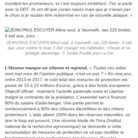
mordent les promeneurs, et c'est toujours embêtant. J'en ai parlé
avec la DDT. Ils ont dit que j'avais raison mais que je n'avais pas
le choix si je voulais être indemnisé en cas de nouvelle attaque. »
JEAN-PAUL ESCUYER élève seul, à Vaumeilh, ses 220 brebis. Il sait
que, pour contrer le loup, il doit changer ses habitudes, clôturer et se
protéger davantage. © Jordan Pouille pour La Vie
L'éleveur marque un silence et reprend.
« Toutes ces aides
sont mal vues de l'opinion publique, n'est-ce pas ?
» En cinq ans,
entre 2013 et 2017, le coût total des mesures de protection est
passé de 10 à 23 millions d'euros, grâce à des fonds européens.
Objectif officiel : maintenir l'activité pastorale ovine et caprine
malgré la contrainte de la prédation. L'essentiel sert à financer
80% du salaire d'aide-berger. Une partie permet le
remboursement à 80% des clôtures électrifiées et des chiens
protecteurs. L'aide atteint 100% dans les réserves naturelles, où
tirer le loup est proscrit. Une récente étude de l'Inra (Institut
national de la recherche agronomique) se demande si cette
accumulation de mesures de protection ne va pas modifier le
fonctionnement et la performance des élevages. Pour les