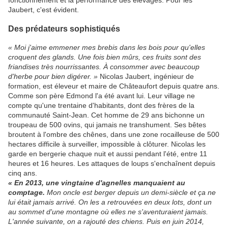
Jaubert, c'est évident.
Des prédateurs sophistiqués
« Moi j'aime emmener mes brebis dans les bois pour qu'elles
croquent des glands. Une fois bien mûrs, ces fruits sont des
friandises très nourrissantes. À consommer avec beaucoup
d'herbe pour bien digérer. »
Nicolas Jaubert, ingénieur de
formation, est éleveur et maire de Châteaufort depuis quatre ans.
Comme son père Edmond l'a été avant lui. Leur village ne
compte qu'une trentaine d'habitants, dont des frères de la
communauté Saint-Jean. Cet homme de 29 ans bichonne un
troupeau de 500 ovins, qui jamais ne transhument. Ses bêtes
broutent à l'ombre des chênes, dans une zone rocailleuse de 500
hectares difficile à surveiller, impossible à clôturer. Nicolas les
garde en bergerie chaque nuit et aussi pendant l'été, entre 11
heures et 16 heures. Les attaques de loups s'enchaînent depuis
cinq ans.
« En 2013, une vingtaine d'agnelles manquaient au
comptage.
Mon oncle est berger depuis un demi-siècle et ça ne
lui était jamais arrivé. On les a retrouvées en deux lots, dont un
au sommet d'une montagne où elles ne s'aventuraient jamais.
L'année suivante, on a rajouté des chiens. Puis en juin 2014,