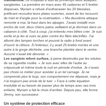
traumatisme.
Le troupeau a subi au printemps deux attaques
sanglantes. La première en mars avec 45 cadavres et 5 brebis
disparues. Myriam a refusé d'euthanasier les 20 blessées,
préférant recoudre leurs plaies ouvertes, avant de les recouvrir
de miel et d'argile pour la cicatrisation.
« Ma deuxième attaque
remonte à mai, là-haut dans les alpages. J'avais installé mon
enclos de nuit, deux chiens patou veillaient et je dormais dans un
cabanon à côté. Tout à coup, j'ai entendu mes bêtes crier. Je suis
sortie et je les ai vues se jeter contre les filets électrifiés. J'ai
allumé des lampes torches et poussé la radio à fond avant
d'ouvrir la clôture. À l'intérieur, il y avait 25 brebis mortes et une
autre à la gorge déchirée, une branche plantée dans le ventre.
Aucune n'avait été dévorée. »
Les sanglots refont surface,
à peine dissimulés par les volutes
de sa cigarette roulée.
« Je suis avec elles de l'aube au
crépuscule et même toute la nuit en période d'estive. Je n'avais
pas choisi ce métier pour assister à un tel carnage. Je ne
comprends plus le loup, son comportement me dépasse, mais je
n'ai toujours pas envie de le tuer. »
Face à cette équation
insoluble et au besoin de passer plus de temps avec ses trois
enfants, Myriam a fait le choix d'arrêter. Depuis peu, elle forme
Jimmy, son successeur.
Un système de protection efficace