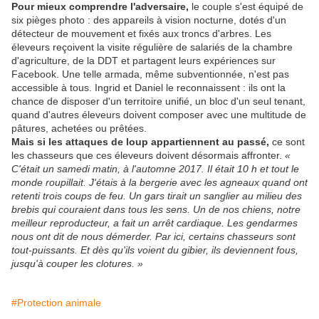
Pour mieux comprendre l'adversaire,
le couple s'est équipé de
six pièges photo : des appareils à vision nocturne, dotés d'un
détecteur de mouvement et fixés aux troncs d'arbres. Les
éleveurs reçoivent la visite régulière de salariés de la chambre
d'agriculture, de la DDT et partagent leurs expériences sur
Facebook. Une telle armada, même subventionnée, n'est pas
accessible à tous. Ingrid et Daniel le reconnaissent : ils ont la
chance de disposer d'un territoire unifié, un bloc d'un seul tenant,
quand d'autres éleveurs doivent composer avec une multitude de
pâtures, achetées ou prêtées.
Mais si les attaques de loup appartiennent au passé,
ce sont
les chasseurs que ces éleveurs doivent désormais affronter.
«
C'était un samedi matin, à l'automne 2017. Il était 10 h et tout le
monde roupillait. J'étais à la bergerie avec les agneaux quand ont
retenti trois coups de feu. Un gars tirait un sanglier au milieu des
brebis qui couraient dans tous les sens. Un de nos chiens, notre
meilleur reproducteur, a fait un arrêt cardiaque. Les gendarmes
nous ont dit de nous démerder. Par ici, certains chasseurs sont
tout-puissants. Et dès qu'ils voient du gibier, ils deviennent fous,
jusqu'à couper les clotures. »
#Protection animale