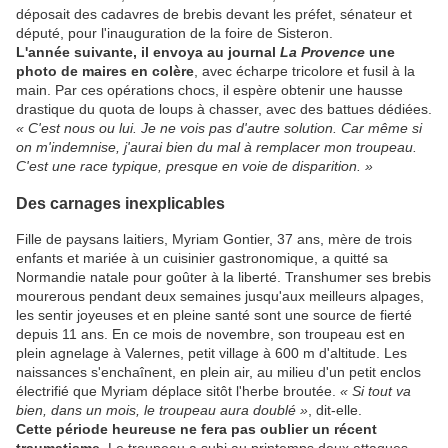
déposait des cadavres de brebis devant les préfet, sénateur et
député, pour l'inauguration de la foire de Sisteron.
L'année suivante, il envoya au journal
La Provence
une
photo de maires en colère
, avec écharpe tricolore et fusil à la
main. Par ces opérations chocs, il espère obtenir une hausse
drastique du quota de loups à chasser, avec des battues dédiées.
« C'est nous ou lui. Je ne vois pas d'autre solution. Car même si
on m'indemnise, j'aurai bien du mal à remplacer mon troupeau.
C'est une race typique, presque en voie de disparition. »
Des carnages inexplicables
Fille de paysans laitiers, Myriam Gontier, 37 ans, mère de trois
enfants et mariée à un cuisinier gastronomique, a quitté sa
Normandie natale pour goûter à la liberté. Transhumer ses brebis
mourerous pendant deux semaines jusqu'aux meilleurs alpages,
les sentir joyeuses et en pleine santé sont une source de fierté
depuis 11 ans. En ce mois de novembre, son troupeau est en
plein agnelage à Valernes, petit village à 600 m d'altitude. Les
naissances s'enchaînent, en plein air, au milieu d'un petit enclos
électrifié que Myriam déplace sitôt l'herbe broutée.
« Si tout va
bien, dans un mois, le troupeau aura doublé »
, dit-elle.
Cette période heureuse ne fera pas oublier un récent