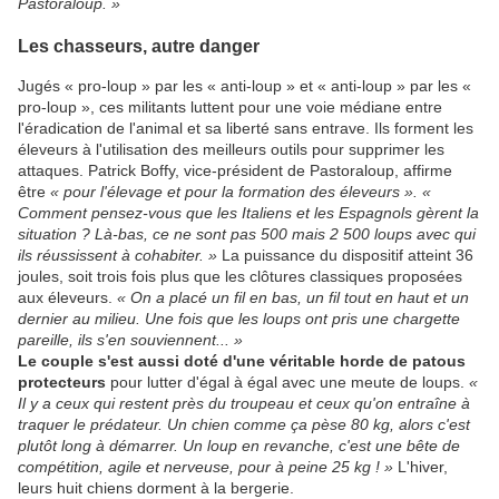
Pastoraloup. »
Les chasseurs, autre danger
Jugés « pro-loup » par les « anti-loup » et « anti-loup » par les «
pro-loup », ces militants luttent pour une voie médiane entre
l'éradication de l'animal et sa liberté sans entrave. Ils forment les
éleveurs à l'utilisation des meilleurs outils pour supprimer les
attaques. Patrick Boffy, vice-président de Pastoraloup, affirme
être
« pour l'élevage et pour la formation des éleveurs ». «
Comment pensez-vous que les Italiens et les Espagnols gèrent la
situation ? Là-bas, ce ne sont pas 500 mais 2 500 loups avec qui
ils réussissent à cohabiter. »
La puissance du dispositif atteint 36
joules, soit trois fois plus que les clôtures classiques proposées
aux éleveurs.
« On a placé un fil en bas, un fil tout en haut et un
dernier au milieu. Une fois que les loups ont pris une chargette
pareille, ils s'en souviennent... »
Le couple s'est aussi doté d'une véritable horde de patous
protecteurs
pour lutter d'égal à égal avec une meute de loups.
«
Il y a ceux qui restent près du troupeau et ceux qu'on entraîne à
traquer le prédateur. Un chien comme ça pèse 80 kg, alors c'est
plutôt long à démarrer. Un loup en revanche, c'est une bête de
compétition, agile et nerveuse, pour à peine 25 kg ! »
L'hiver,
leurs huit chiens dorment à la bergerie.