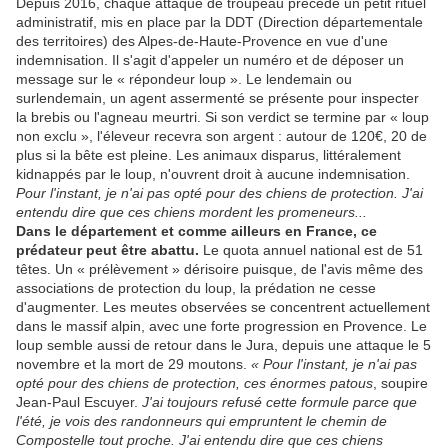
Depuis 2016, chaque attaque de troupeau précède un petit rituel
administratif, mis en place par la DDT (Direction départementale
des territoires) des Alpes-de-Haute-Provence en vue d'une
indemnisation. Il s'agit d'appeler un numéro et de déposer un
message sur le « répondeur loup ». Le lendemain ou
surlendemain, un agent assermenté se présente pour inspecter
la brebis ou l'agneau meurtri. Si son verdict se termine par « loup
non exclu », l'éleveur recevra son argent : autour de 120€, 20 de
plus si la bête est pleine. Les animaux disparus, littéralement
kidnappés par le loup, n'ouvrent droit à aucune indemnisation.
Pour l'instant, je n'ai pas opté pour des chiens de protection. J'ai
entendu dire que ces chiens mordent les promeneurs...
Dans le département et comme ailleurs en France, ce
prédateur peut être abattu.
Le quota annuel national est de 51
têtes. Un « prélèvement » dérisoire puisque, de l'avis même des
associations de protection du loup, la prédation ne cesse
d'augmenter. Les meutes observées se concentrent actuellement
dans le massif alpin, avec une forte progression en Provence. Le
loup semble aussi de retour dans le Jura, depuis une attaque le 5
novembre et la mort de 29 moutons.
« Pour l'instant, je n'ai pas
opté pour des chiens de protection, ces énormes patous
, soupire
Jean-Paul Escuyer.
J'ai toujours refusé cette formule parce que
l'été, je vois des randonneurs qui empruntent le chemin de
Compostelle tout proche. J'ai entendu dire que ces chiens