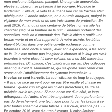
mon oncle me téléphone, paniqué. Une agnelle apprivoisée,
élevée au biberon, se présente à lui égorgée. Rebelote le
lendemain. Celle-là, le véto l'a euthanasiée car sa trachée était
déchiquetée. L'année suivante, on a eu trois attaques, malgré la
vigilance de mon oncle et de ses trois chiens de protection. En
août 2016, il manquait une centaine de bêtes : on est allé les
chercher jusqu'à la tombée de la nuit. Certaines portaient des
sonnailles, mais on n'entendait rien. Puis le chien a reniflé une
brebis morte et on s'est rapproché. À notre arrivée, les bêtes
étaient blotties dans une petite cuvette rocheuse, comme
tétanisées. Mon oncle a réussi, avec son expérience, à les sortir
de là. Je n'ose même pas imaginer le charnier si le loup les avait
trouvées à notre place ! L'hiver suivant, on a eu 150 mises bas
prématurées. D'habitude, c'est plutôt trois par an. Des collègues
disent que c'est la salmonellose, qui s'exprime sous l'effet d'un
stress et de l'affaiblissement du système immunitaire. »
Nicolas se sent harcelé.
La sophistication du loup le subjugue.
« Il avance face au vent pour ne pas être reniflé et chasse en
tenaille : quand l'un éloigne les chiens protecteurs, l'autre se
précipite sur le troupeau. Si mon oncle est d'un côté, le loup
débarquera de l'autre, c'est très angoissant. Je ne parle même
pas du dérochement, une technique pour forcer les brebis à se
jeter toutes ensemble d'une falaise. C'est cruel, n'est-ce pas ? »
En octobre 2016, avec d'autres éleveurs, Nicolas Jaubert