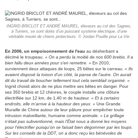
INGRID BRICLOT ET ANDRÉ MAUREL, éleveurs au col des Sagnes,
à Turriers, se sont dotés d’un puissant système électrique, d’une
véritable meute de chiens protecteurs. © Jordan Pouille pour La Vie
En 2006, un empoisonnement de l'eau
au désherbant a
décimé le troupeau.
« On a perdu la moitié de nos 600 brebis. Il a
bien fallu deux années pour s'en remettre. »
En 2010,
surviennent deux attaques de loups, 25 bêtes sur le carreau.
« Ils
avaient disposé la toison d'un côté, la panse de l'autre. On aurait
dit du travail de boucher tellement tout cela semblait organisé. »
Ingrid choisit alors de ne plus mettre ses bêtes en danger. Pour
ses 350 brebis et 12 chèvres, le couple installe une clôture
électrifiée sur 12 km, de 1,40 m de hauteur.
« Et à certains
endroits, elle m'arrive à la hauteur des yeux. »
Une Grande
Muraille de Chine autour de leur pâture pour empêcher toute
intrusion malveillante, humaine comme animale.
« Le grillage
n'était pas subventionné, mais l'État nous a donné les moyens
pour l'électrifier puisqu'on se faisait bien dégommer par les loups.
Sur les conseils de la DDT, on a donc reçu les bénévoles de