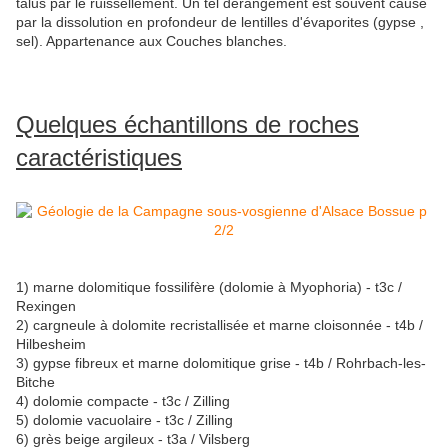
talus par le ruissellement. Un tel dérangement est souvent causé
par la dissolution en profondeur de lentilles d'évaporites (gypse ,
sel). Appartenance aux Couches blanches.
Quelques échantillons de roches
caractéristiques
1) marne dolomitique fossilifère (dolomie à Myophoria) - t3c /
Rexingen
2) cargneule à dolomite recristallisée et marne cloisonnée - t4b /
Hilbesheim
3) gypse fibreux et marne dolomitique grise - t4b / Rohrbach-les-
Bitche
4) dolomie compacte - t3c / Zilling
5) dolomie vacuolaire - t3c / Zilling
6) grès beige argileux - t3a / Vilsberg