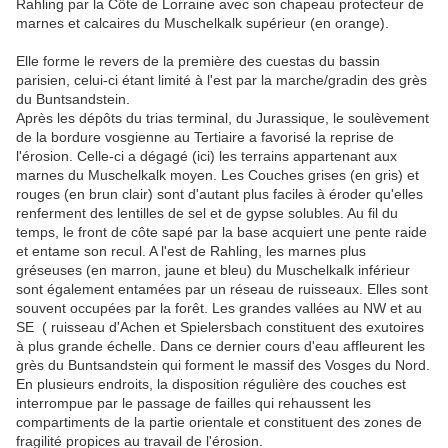
Rahling par la Côte de Lorraine avec son chapeau protecteur de
marnes et calcaires du Muschelkalk supérieur (en orange).
Elle forme le revers de la première des cuestas du bassin
parisien, celui-ci étant limité à l'est par la marche/gradin des grès
du Buntsandstein
.
Après les dépôts du trias terminal, du Jurassique, le soulèvement
de la bordure vosgienne au Tertiaire a favorisé la reprise de
l'érosion. Celle-ci a dégagé (ici) les terrains appartenant aux
marnes du Muschelkalk moyen. Les Couches grises (en gris) et
rouges (en brun clair) sont d'autant plus faciles à éroder qu'elles
renferment des lentilles de sel et de gypse solubles. Au fil du
temps, le front de côte sapé par la base acquiert une pente raide
et entame son recul. A l'est de Rahling, les marnes plus
gréseuses (en marron, jaune et bleu) du Muschelkalk inférieur
sont également entamées par un réseau de ruisseaux. Elles sont
souvent occupées par la forêt. Les grandes vallées au NW et au
SE ( ruisseau d'Achen et Spielersbach constituent des exutoires
à plus grande échelle. Dans ce dernier cours d'eau affleurent les
grès du Buntsandstein qui forment le massif des Vosges du Nord.
En plusieurs endroits, la disposition régulière des couches est
interrompue par le passage de failles qui rehaussent les
compartiments de la partie orientale et constituent des zones de
fragilité propices au travail de l'érosion.