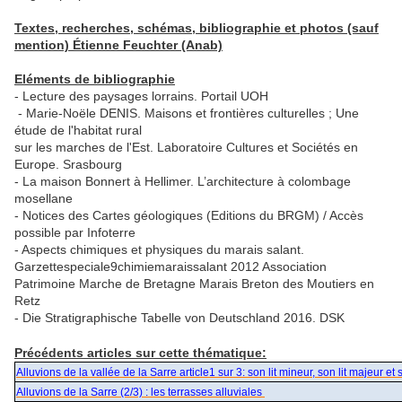
Textes, recherches, schémas, bibliographie et photos (sauf
mention) Étienne Feuchter (Anab)
Eléments de bibliographie
- Lecture des paysages lorrains. Portail UOH
- Marie-Noële DENIS. Maisons et frontières culturelles ; Une
étude de l'habitat rural
sur les marches de l'Est. Laboratoire Cultures et Sociétés en
Europe. Srasbourg
- La maison Bonnert à Hellimer. L’architecture à colombage
mosellane
- Notices des Cartes géologiques (Editions du BRGM) / Accès
possible par Infoterre
- Aspects chimiques et physiques du marais salant.
Garzettespeciale9chimiemaraissalant 2012 Association
Patrimoine Marche de Bretagne Marais Breton des Moutiers en
Retz
- Die Stratigraphische Tabelle von Deutschland 2016. DSK
Précédents articles sur cette thématique:
Alluvions de la vallée de la Sarre article1 sur 3: son lit mineur, son lit majeur et
Alluvions de la Sarre (2/3) : les terrasses alluviales