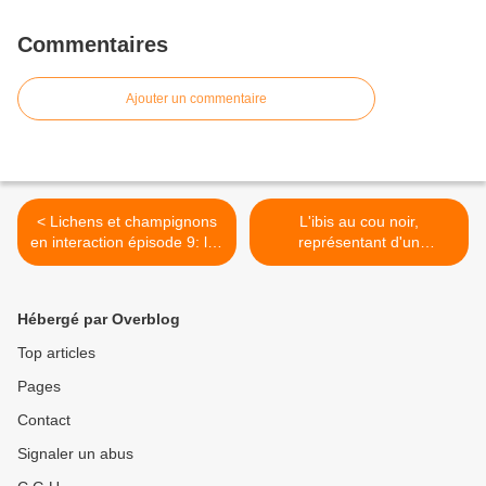
Commentaires
Ajouter un commentaire
< Lichens et champignons
L'ibis au cou noir,
en interaction épisode 9: les
représentant d'un
champignons dans le sol et
écosystème mis à mal >
Physcia aipolia
Hébergé par Overblog
Top articles
Pages
Contact
Signaler un abus