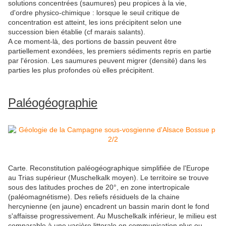
solutions concentrées (saumures) peu propices à la vie,
d'ordre physico-chimique : lorsque le seuil critique de
concentration est atteint, les ions précipitent selon une
succession bien établie (cf marais salants).
A ce moment-là, des portions de bassin peuvent être
partiellement exondées, les premiers sédiments repris en partie
par l'érosion. Les saumures peuvent migrer (densité) dans les
parties les plus profondes où elles précipitent.
Paléogéographie
Carte. Reconstitution paléogéographique simplifiée de l'Europe
au Trias supérieur (Muschelkalk moyen). Le territoire se trouve
sous des latitudes proches de 20°, en zone intertropicale
(paléomagnétisme). Des reliefs résiduels de la chaine
hercynienne (en jaune) encadrent un bassin marin dont le fond
s'affaisse progressivement. Au Muschelkalk inférieur, le milieu est
comparable à une vasière littorale en communication plus ou