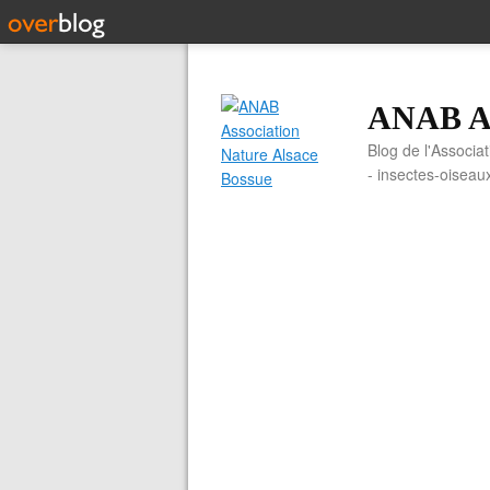
ANAB As
Blog de l'Associa
- insectes-oiseau