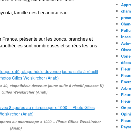
Appre
cham
ycota, famille des Lecanoraceae
prése
Chan
Pollu
Insec
France, présente sur les troncs, branches et
Actu-
s apothécies sont nombreuses et serrées les uns
Oise
Cons
décou
Fleur
Fleur
Ener
x 40, etapothécie devenue jaune suite à réactif potasse K)
Arbr
s Gilles Weiskircher (Anab)
Fleur
Fleur
On pa
Opin
Fleur
pores au microscope x 1000 -- Photo Gilles Weiskircher
Paysa
(Anab)