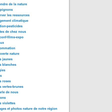
ndre de la nature
pignons
rver les ressources
gement climatique
tion-pesticides
tes de chez nous
conf-films-expo
aux
ommation
verte nature
s jaunes
s blanches
gies
es
s roses
s vertes-brunes
rle de nous
ions
s violettes
ges et photos nature de notre région