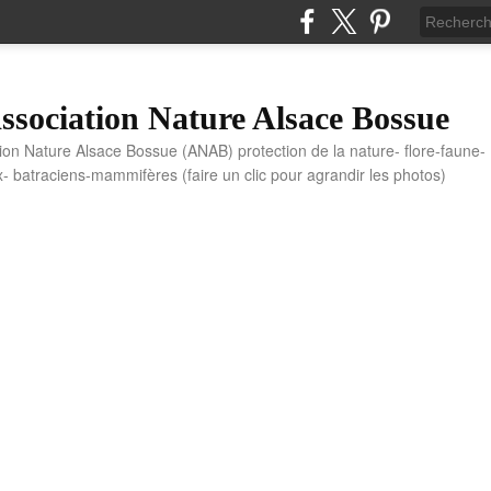
sociation Nature Alsace Bossue
tion Nature Alsace Bossue (ANAB) protection de la nature- flore-faune-
x- batraciens-mammifères (faire un clic pour agrandir les photos)