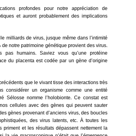
cations profondes pour notre appréciation de
otiques et auront probablement des implications
lle milliards de virus, jusque même dans l’intimité
e notre patrimoine génétique provient des virus.
s pas humains. Saviez vous qu’une protéine
ace du placenta est codée par un gène d’origine
écédents que le vivant tisse des interactions très
us considérer un organisme comme une entité
dré Sélosse nomme l’holobionte. Ce constat est
e nos cellules avec des gènes qui peuvent sauter
des gènes provenant d’anciens virus, des boucles
phistiquées, des virus latents, etc. À toutes les
ns priment et les résultats dépassent nettement la
i la vie macroscopique n’était que l’émergence