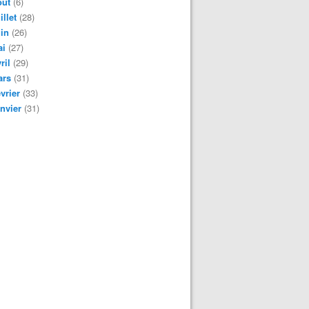
oût
(6)
illet
(28)
in
(26)
ai
(27)
ril
(29)
ars
(31)
vrier
(33)
nvier
(31)