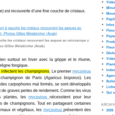
Vidéo
Minut
e) est recouverte d’une fine couche de cristaux.
Mous
Papil
Infos
Fleur
Paysa
che les cristaux recouvrant les asques au microscope x
Produ
os Gilles Weiskircher (Anab)
Fleur
Déch
Vidéo
bien surtout en hiver avec la grippe et le rhume,
Plant
règne fongique.
Index
i infectent les champignons
. Le premier
mycovirus
Agend
 champignon de Paris (
Agaricus bisporus
). Les
Bulle
 des carpophores mal formés, se sont développés
Lich
ant de graves pertes de rendement. Comme les virus
Qui 
es plantes, les
mycovirus
nécessitent pour leur
tes de champignons. Tout en partageant certaines
ARCHI
nimaux et végétaux, les
mycovirus
présentent des
2026