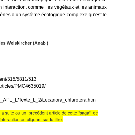
 interaction, comme les végétaux et les animaux
mènes d’un système écologique complexe qu’est le
lles Weiskircher (Anab )
tent/315/5811/513
/articles/PMC4635019/
os_AFL_L/Texte_L_2/Lecanora_chlarotera.htm
 la suite ou un précédent article de cette "saga" de
eraction en cliquant sur le titre.