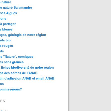
 nature
e nature Salamandre
ses-Algues
lons
 à partager
s bleues
ges, géologie de notre région
its bio
s rouges
ets
s "Nature", comiques
es sans graines
 fiches biodiversité de notre région
a des sorties de l'ANAB
tin d'adhésion ANAB et email ANAB
ens
sommes-nous?
VES