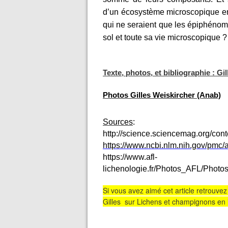
d’un écosystème microscopique en
qui ne seraient que les épiphéno
sol et toute sa vie microscopique ?
Texte, photos, et bibliographie : Gi
Photos Gilles Weiskircher (Anab)
Sources
:
http://science.sciencemag.org/con
https://www.ncbi.nlm.nih.gov/pmc
https://www.afl-
lichenologie.fr/Photos_AFL/Phot
Si vous avez aimé cet article retrouvez
Gilles sur Lichens et champignons en int