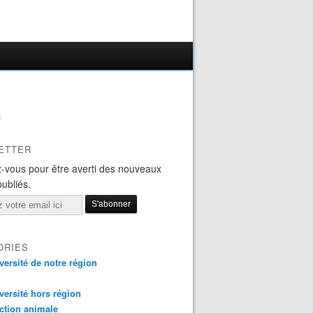
B
ETTER
-vous pour être averti des nouveaux
publiés.
ORIES
versité de notre région
versité hors région
ction animale