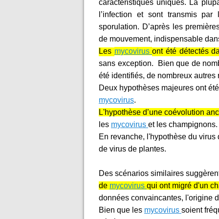
caractéristiques uniques. La plup
l’infection et sont transmis par 
sporulation. D’après les première
de mouvement, indispensable dans 
Les
mycovirus
ont été détectés 
sans exception. Bien que de no
été identifiés, de nombreux autres
Deux hypothèses majeures ont été 
mycovirus
.
L'hypothèse d’une coévolution an
les
mycovirus
et les champignons. 
En revanche, l'hypothèse du virus 
de virus de plantes.
Des scénarios similaires suggèren
de
mycovirus
qui ont migré d'un 
données convaincantes, l'origine 
Bien que les
mycovirus
soient fré