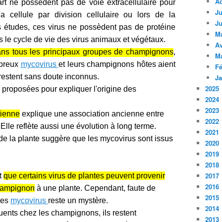
A
art ne possèdent pas de voie extracellulaire pour
Ju
la cellule par division cellulaire ou lors de la
Ju
s études, ces virus ne possèdent pas de protéine
M
le cycle de vie des virus animaux et végétaux.
Av
dans tous les principaux groupes de champignons
,
M
mbreux
mycovirus
et leurs champignons hôtes aient
Fé
 restent sans doute inconnus.
Ja
2025
proposées pour expliquer l'origine des
2024
2023
cienne
explique une association ancienne entre
2022
Elle reflète aussi une évolution à long terme.
2021
de la plante suggère que les mycovirus sont issus
2020
2019
2018
2017
t
que certains virus de plantes peuvent provenir
2016
champignon
à une plante. Cependant, faute de
2015
des
mycovirus
reste un mystère.
2014
quents chez les champignons, ils restent
2013