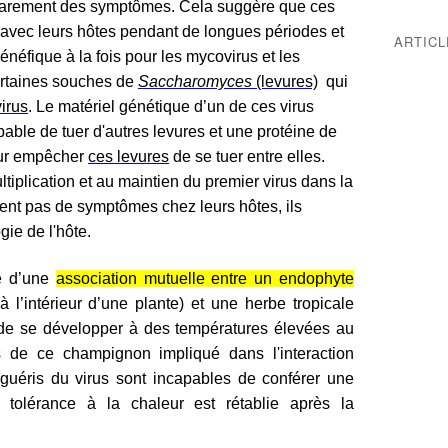
 rarement des symptômes. Cela suggère que ces
e avec leurs hôtes pendant de longues périodes et
ARTIC
néfique à la fois pour les mycovirus et les
ertaines souches de
Saccharomyces
(levures)
qui
virus
. Le matériel génétique d’un de ces virus
pable de tuer d'autres levures et une protéine de
our empêcher
ces levures
de se tuer entre elles.
ltiplication et au maintien du premier virus dans la
sent pas de symptômes chez leurs hôtes, ils
gie de l'hôte.
le d’une
association mutuelle entre un endophyte
 l’intérieur d’une plante) et une herbe tropicale
de se développer à des températures élevées au
us de ce champignon impliqué dans l'interaction
 guéris du virus sont incapables de conférer une
 tolérance à la chaleur est rétablie après la