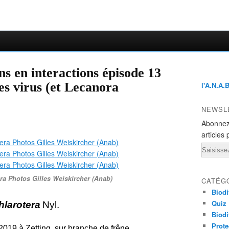
s en interactions épisode 13
s virus (et Lecanora
l'A.N.A.
NEWSL
Abonnez
articles 
Email
ra Photos Gilles Weiskircher (Anab)
CATÉG
Biodi
Quiz
hlarotera
Nyl.
Biodi
Prote
 2019 à Zetting, sur branche de frêne