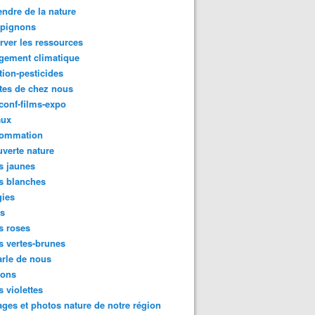
ndre de la nature
pignons
rver les ressources
gement climatique
tion-pesticides
tes de chez nous
conf-films-expo
aux
ommation
verte nature
s jaunes
s blanches
gies
es
s roses
s vertes-brunes
rle de nous
ions
s violettes
ges et photos nature de notre région