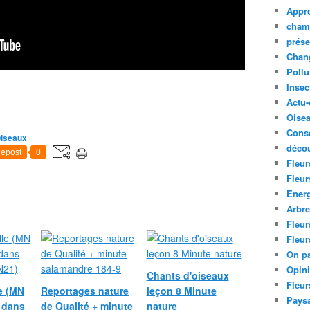
Appre
cham
prése
Chan
Pollu
Insec
Actu-
Oise
Cons
iseaux
décou
epost
0
Fleur
Fleur
Ener
Arbr
Fleur
Fleur
On pa
Opin
Chants d'oiseaux
Fleur
le (MN
Reportages nature
leçon 8 Minute
Paysa
n dans
de Qualité + minute
nature