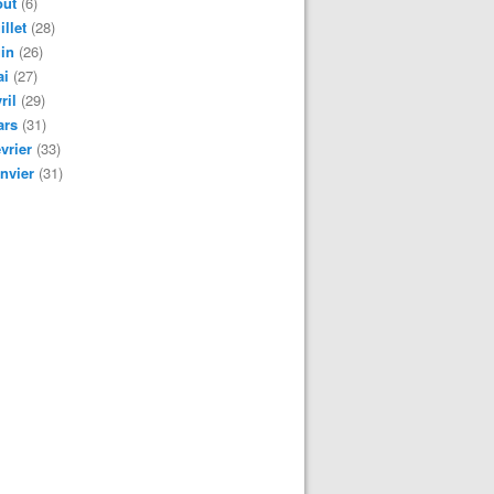
oût
(6)
illet
(28)
in
(26)
ai
(27)
ril
(29)
ars
(31)
vrier
(33)
nvier
(31)