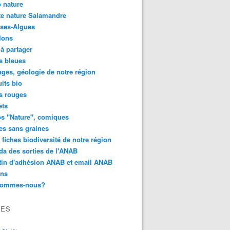
 nature
e nature Salamandre
ses-Algues
lons
 à partager
s bleues
ges, géologie de notre région
its bio
s rouges
ets
s "Nature", comiques
es sans graines
 fiches biodiversité de notre région
a des sorties de l'ANAB
tin d'adhésion ANAB et email ANAB
ens
sommes-nous?
VES