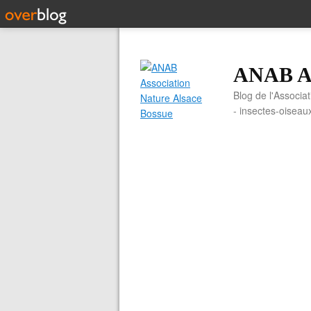
ANAB As
Blog de l'Associa
- insectes-oiseau