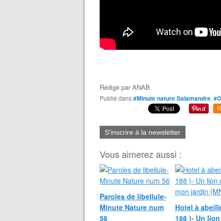
Rédigé par
ANAB
Publié dans
#Minute nature Salamandre
,
#O
R
S'inscrire à la newsletter
Vous aimerez aussi :
Paroles de libellule-
Minute Nature num
Hotel à abeil
56
188 )- Un lio