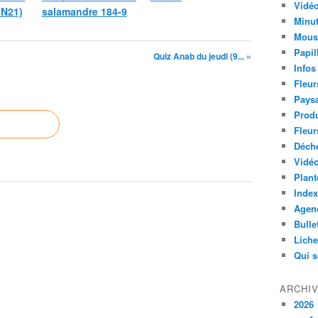
Vidéo
MN21)
salamandre 184-9
Minut
Mous
Papil
Quiz Anab du jeudi (9... »
Infos
Fleur
Paysa
Produ
Fleur
Déch
Vidéo
Plant
Index
Agend
Bulle
Lich
Qui 
ARCHI
2026