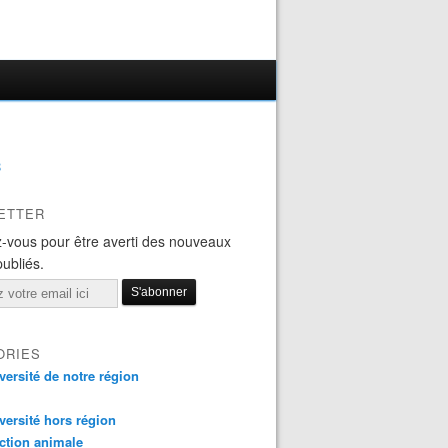
B
ETTER
-vous pour être averti des nouveaux
publiés.
ORIES
versité de notre région
versité hors région
ction animale