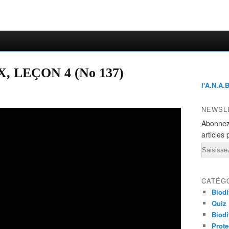
 LEÇON 4 (No 137)
l'A.N.A.
NEWSL
Abonnez
articles 
Email
CATÉG
Biodi
Quiz
Biodi
Prote