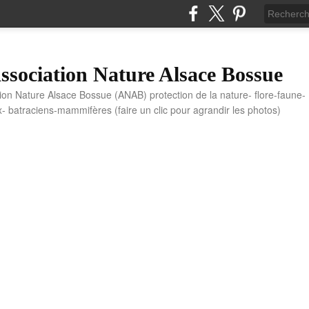
sociation Nature Alsace Bossue
tion Nature Alsace Bossue (ANAB) protection de la nature- flore-faune-
x- batraciens-mammifères (faire un clic pour agrandir les photos)