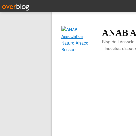
ANAB As
Blog de l'Associa
- insectes-oiseau