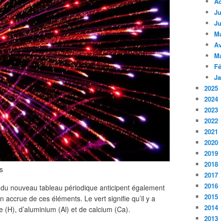
A
Ju
Ju
M
Av
M
Fé
Ja
2025
2024
2023
2022
2021
2020
2019
2018
s
2017
2016
e du nouveau tableau périodique anticipent également
2015
n accrue de ces éléments. Le vert signifie qu’il y a
2014
(H), d’aluminium (Al) et de calcium (Ca).
2013