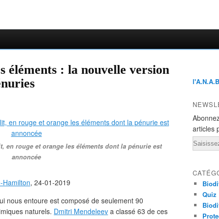
 éléments : la nouvelle version
énuries
l'A.N.A.
NEWSL
Abonnez
articles 
Email
t, en rouge et orange les éléments dont la pénurie est
annoncée
CATÉG
e-Hamilton
, 24-01-2019
Biodi
Quiz
 qui nous entoure est composé de seulement 90
Biodi
himiques naturels.
Dmitri Mendeleev
a classé 63 de ces
Prote