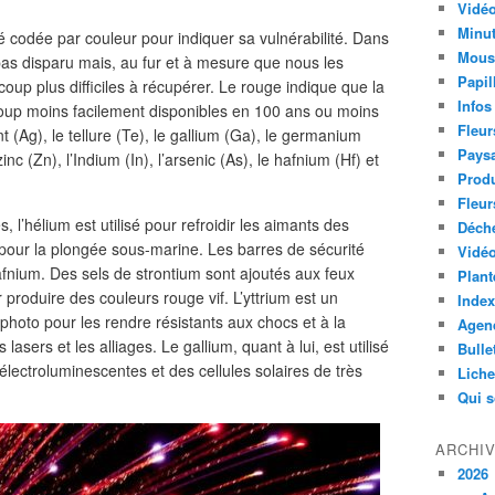
Vidéo
Minut
codée par couleur pour indiquer sa vulnérabilité. Dans
Mous
 pas disparu mais, au fur et à mesure que nous les
Papil
ucoup plus difficiles à récupérer. Le rouge indique que la
Infos
oup moins facilement disponibles en 100 ans ou moins
Fleur
nt (Ag), le tellure (Te), le gallium (Ga), le germanium
Paysa
zinc (Zn), l’Indium (In), l’arsenic (As), le hafnium (Hf) et
Produ
Fleur
l’hélium est utilisé pour refroidir les aimants des
Déch
pour la plongée sous-marine. Les barres de sécurité
Vidéo
afnium. Des sels de strontium sont ajoutés aux feux
Plant
r produire des couleurs rouge vif. L’yttrium est un
Index
photo pour les rendre résistants aux chocs et à la
Agend
 lasers et les alliages. Le gallium, quant à lui, est utilisé
Bulle
électroluminescentes et des cellules solaires de très
Lich
Qui 
ARCHI
2026