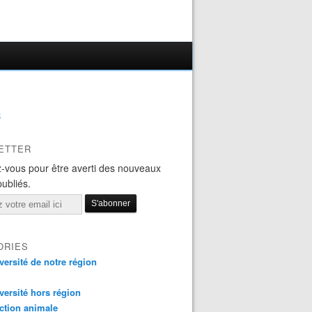
B
ETTER
-vous pour être averti des nouveaux
publiés.
ORIES
versité de notre région
versité hors région
ction animale