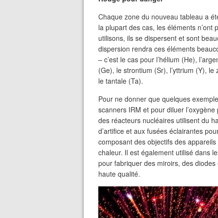
Chaque zone du nouveau tableau a été 
la plupart des cas, les éléments n’ont
utilisons, ils se dispersent et sont bea
dispersion rendra ces éléments beauc
– c’est le cas pour l’hélium (He), l’arge
(Ge), le strontium (Sr), l’yttrium (Y), le 
le tantale (Ta).
Pour ne donner que quelques exemples, 
scanners IRM et pour diluer l’oxygène 
des réacteurs nucléaires utilisent du h
d’artifice et aux fusées éclairantes pou
composant des objectifs des appareils 
chaleur. Il est également utilisé dans les
pour fabriquer des miroirs, des diodes 
haute qualité.