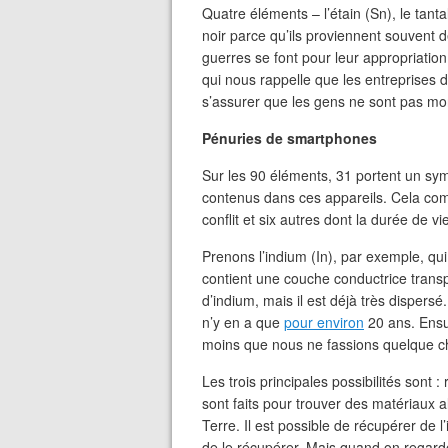
Quatre éléments – l’étain (Sn), le tanta
noir parce qu’ils proviennent souvent d
guerres se font pour leur appropriation.
qui nous rappelle que les entreprises 
s’assurer que les gens ne sont pas mor
Pénuries de smartphones
Sur les 90 éléments, 31 portent un symb
contenus dans ces appareils. Cela co
conflit et six autres dont la durée de vi
Prenons l’indium (In), par exemple, qui
contient une couche conductrice transp
d’indium, mais il est déjà très dispersé.
n’y en a que
pour environ
20 ans. Ensu
moins que nous ne fassions quelque ch
Les trois principales possibilités sont 
sont faits pour trouver des matériaux 
Terre. Il est possible de récupérer de 
de le récupérer. Mais quand on regarde