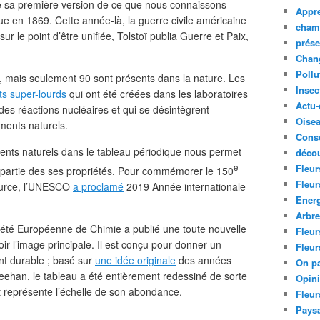
é sa première version de ce que nous connaissons
Appre
e en 1869. Cette année-là, la guerre civile américaine
cham
sur le point d’être unifiée, Tolstoï publia Guerre et Paix,
prése
Chan
Pollu
, mais seulement 90 sont présents dans la nature. Les
Insec
s super-lourds
qui ont été créées dans les laboratoires
Actu-
es réactions nucléaires et qui se désintègrent
Oise
ments naturels.
Cons
nts naturels dans le tableau périodique nous permet
décou
e
Fleur
partie des ses propriétés. Pour commémorer le 150
Fleur
source, l’UNESCO
a proclamé
2019 Année internationale
Ener
Arbr
ciété Européenne de Chimie a publié une toute nouvelle
Fleur
ir l’image principale. Il est conçu pour donner un
Fleur
t durable ; basé sur
une idée originale
des années
On pa
eehan, le tableau a été entièrement redessiné de sorte
Opin
 représente l’échelle de son abondance.
Fleur
Paysa