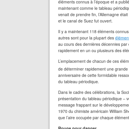
éléments connus à l’époque et a publi
maintenant comme le tableau périodiqu
venait de prendre fin, l’Allemagne était 
et le canal de Suez fut ouvert.
Il y a maintenant 118 éléments connus
autres sont pour la plupart des
élément
au cours des dernières décennies par d
rapidement en un ou plusieurs des élé
L’emplacement de chacun de ces éléme
de déterminer rapidement une grande 
anniversaire de cette formidable res
du tableau périodique.
Dans le cadre des célébrations, la So
présentation du tableau périodique – vo
message frappant sur le développemen
1970 du chimiste américain William Sh
que l’aire occupée par chaque élément
Rouge pour danger