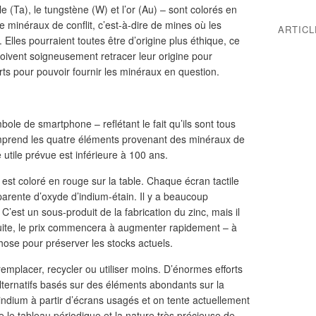
le (Ta), le tungstène (W) et l’or (Au) – sont colorés en
e minéraux de conflit, c’est-à-dire de mines où les
ARTIC
 Elles pourraient toutes être d’origine plus éthique, ce
doivent soigneusement retracer leur origine pour
ts pour pouvoir fournir les minéraux en question.
ole de smartphone – reflétant le fait qu’ils sont tous
mprend les quatre éléments provenant des minéraux de
e utile prévue est inférieure à 100 ans.
 est coloré en rouge sur la table. Chaque écran tactile
arente d’oxyde d’indium-étain. Il y a beaucoup
 C’est un sous-produit de la fabrication du zinc, mais il
ite, le prix commencera à augmenter rapidement – à
ose pour préserver les stocks actuels.
: remplacer, recycler ou utiliser moins. D’énormes efforts
alternatifs basés sur des éléments abondants sur la
l’indium à partir d’écrans usagés et on tente actuellement
 le tableau périodique et la nature très précieuse de