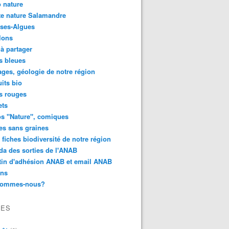
 nature
e nature Salamandre
ses-Algues
lons
 à partager
s bleues
ges, géologie de notre région
its bio
s rouges
ets
s "Nature", comiques
es sans graines
 fiches biodiversité de notre région
a des sorties de l'ANAB
tin d'adhésion ANAB et email ANAB
ens
sommes-nous?
VES