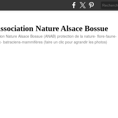
sociation Nature Alsace Bossue
tion Nature Alsace Bossue (ANAB) protection de la nature- flore-faune-
x- batraciens-mammifères (faire un clic pour agrandir les photos)