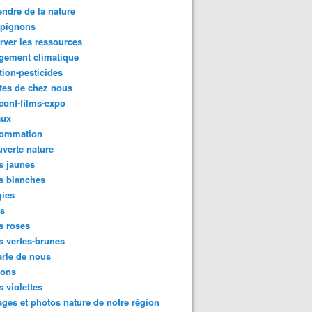
ndre de la nature
pignons
rver les ressources
gement climatique
tion-pesticides
tes de chez nous
conf-films-expo
aux
ommation
verte nature
s jaunes
s blanches
gies
es
s roses
s vertes-brunes
rle de nous
ions
s violettes
ges et photos nature de notre région