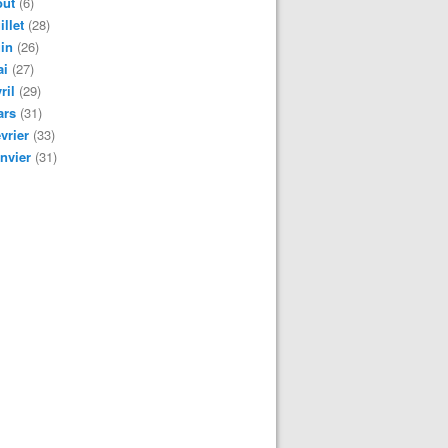
oût
(6)
illet
(28)
in
(26)
ai
(27)
ril
(29)
ars
(31)
vrier
(33)
nvier
(31)