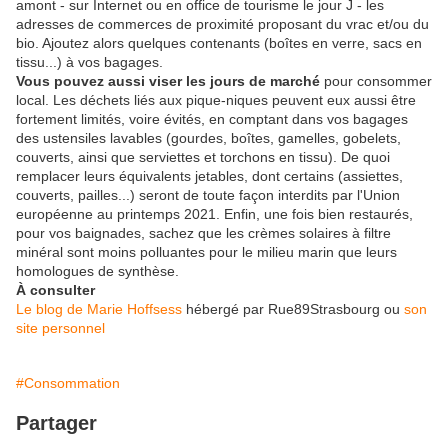
amont - sur Internet ou en office de tourisme le jour J - les
adresses de commerces de proximité proposant du vrac et/ou du
bio. Ajoutez alors quelques contenants (boîtes en verre, sacs en
tissu...) à vos bagages.
Vous pouvez aussi viser les jours de marché
pour consommer
local. Les déchets liés aux pique-niques peuvent eux aussi être
fortement limités, voire évités, en comptant dans vos bagages
des ustensiles lavables (gourdes, boîtes, gamelles, gobelets,
couverts, ainsi que serviettes et torchons en tissu). De quoi
remplacer leurs équivalents jetables, dont certains (assiettes,
couverts, pailles...) seront de toute façon interdits par l'Union
européenne au printemps 2021. Enfin, une fois bien restaurés,
pour vos baignades, sachez que les crèmes solaires à filtre
minéral sont moins polluantes pour le milieu marin que leurs
homologues de synthèse.
À consulter
Le blog de Marie Hoffsess
hébergé par Rue89Strasbourg ou
son
site personnel
#Consommation
Partager