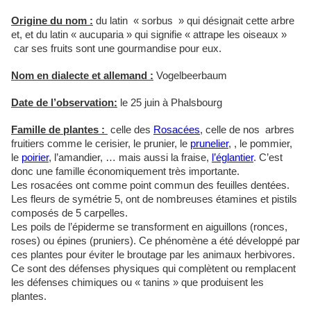
Origine du nom :
du latin « sorbus » qui désignait cette arbre
et, et du latin « aucuparia » qui signifie « attrape les oiseaux »
car ses fruits sont une gourmandise pour eux.
Nom en dialecte et allemand :
Vogelbeerbaum
Date de l’observation:
le 25 juin à Phalsbourg
Famille de plantes :
celle des
Rosacées
, celle de nos arbres
fruitiers comme le cerisier, le prunier, le
prunelier
, , le pommier,
le
poirier
, l’amandier, … mais aussi la fraise,
l’églantier
. C’est
donc une famille économiquement très importante.
Les rosacées ont comme point commun des feuilles dentées.
Les fleurs de symétrie 5, ont de nombreuses étamines et pistils
composés de 5 carpelles.
Les poils de l’épiderme se transforment en aiguillons (ronces,
roses) ou épines (pruniers). Ce phénomène a été développé par
ces plantes pour éviter le broutage par les animaux herbivores.
Ce sont des défenses physiques qui complètent ou remplacent
les défenses chimiques ou « tanins » que produisent les
plantes.