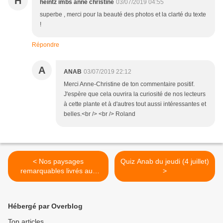
H
heintz imbs anne christine
03/07/2019 04:55
superbe , merci pour la beauté des photos et la clarté du texte
!
Répondre
A
ANAB
03/07/2019 22:12
Merci Anne-Christine de ton commentaire positif.
J'espère que cela ouvrira la curiosité de nos lecteurs
à cette plante et à d'autres tout aussi intéressantes et
belles.<br /> <br /> Roland
< Nos paysages
Quiz Anab du jeudi (4 juillet)
remarquables livrés aux
>
bétonneurs ?
Hébergé par Overblog
Top articles