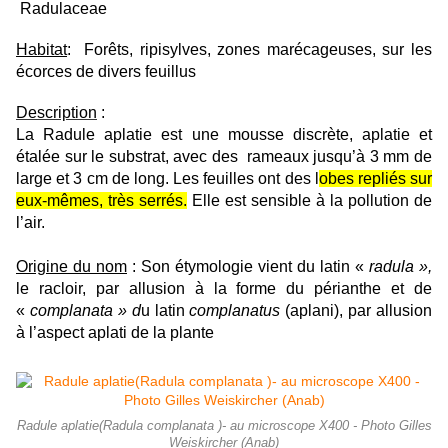
Radulaceae
Habitat
: Forêts, ripisylves, zones marécageuses, sur les
écorces de divers
feuillus
Description
:
La Radule aplatie est une mousse discrète, aplatie et
étalée sur le substrat, avec des rameaux jusqu
’à 3 mm de
large et 3 cm de long. Les feuilles ont des l
obes repliés sur
eux-mêmes, très serrés.
Elle est sensible à la pollution de
l’air.
Origine du nom
: Son étymologie vient du latin «
radula »,
le
racloir, par allusion à la forme du périanthe et de
«
complanata » d
u latin
complanatus
(aplani), par allusion
à l’aspect aplati de la plante
Radule aplatie(Radula complanata )- au microscope X400 - Photo Gilles
Weiskircher (Anab)