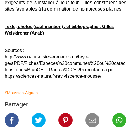
exigeants de s’installer à leur tour. Elles constituent des
sites favorables à la germination de nombreuses plantes.
Texte, photos (sauf mention) , et bibliographie : Gilles
Weiskircher (Anab)
Sources :
http://www.naturalistes-romands.ch/bryo-
ge/aPDF/Fiches/Especes%20communes%20ou%20carac
teristiques/BryoGE__Radula%20%20complanata.pdf
https://sciences-nature.fr/reviviscence-mousse/
#Mousses-Algues
Partager