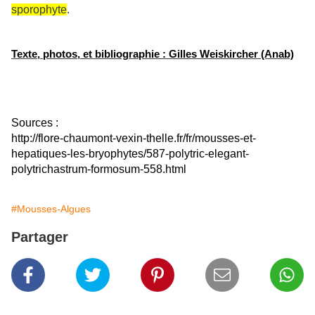
sporophyte
.
Texte, photos, et bibliographie : Gilles Weiskircher (Anab)
Sources :
http://flore-chaumont-vexin-thelle.fr/fr/mousses-et-
hepatiques-les-bryophytes/587-polytric-elegant-
polytrichastrum-formosum-558.html
#Mousses-Algues
Partager