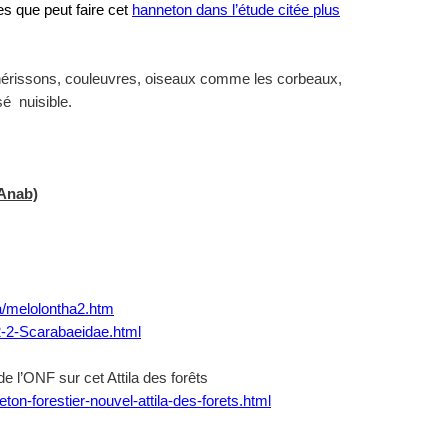
es que peut faire cet
hanneton dans l’étude citée plus
hérissons, couleuvres, oiseaux comme les corbeaux,
sé nuisible.
(Anab)
ha/melolontha2.htm
s2-2-Scarabaeidae.html
de l’ONF sur cet Attila des forêts
ton-forestier-nouvel-attila-des-forets.html