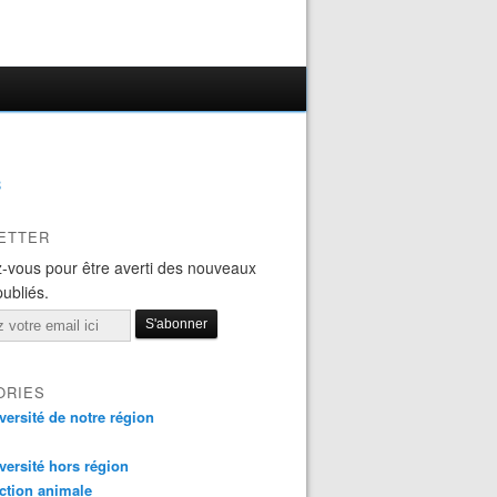
B
ETTER
-vous pour être averti des nouveaux
publiés.
ORIES
versité de notre région
versité hors région
ction animale