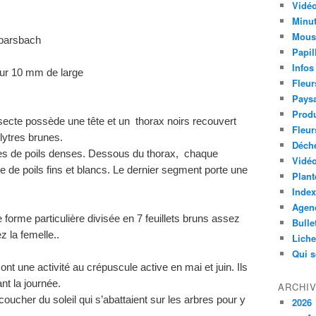
Vidéo
Minut
Mous
Sparsbach
Papil
Infos
ur 10 mm de large
Fleur
Paysa
Produ
nsecte possède une tête et un thorax noirs recouvert
Fleur
élytres brunes.
Déch
hes de poils denses. Dessous du thorax, chaque
Vidéo
e de poils fins et blancs. Le dernier segment porte une
Plant
Index
Agend
orme particulière divisée en 7 feuillets bruns assez
Bulle
z la femelle..
Lich
Qui 
nt une activité au crépuscule active en mai et juin. Ils
nt la journée.
ARCHI
coucher du soleil qui s’abattaient sur les arbres pour y
2026