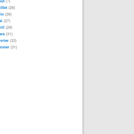
oût
(7)
illet
(28)
in
(26)
ai
(27)
ril
(29)
ars
(31)
vrier
(33)
nvier
(31)