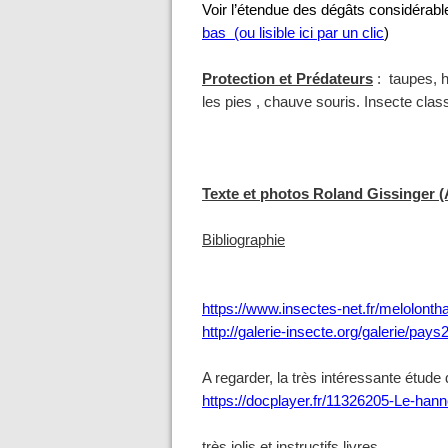
Voir l’étendue des dégâts considérabl
bas (ou lisible ici par un clic
)
Protection et Prédateurs
: taupes, 
les pies , chauve souris. Insecte clas
Texte et photos Roland Gissinger 
Bibliographie
https://www.insectes-net.fr/melolont
http://galerie-insecte.org/galerie/pay
A regarder, la très intéressante étude 
https://docplayer.fr/11326205-Le-hanne
très jolis et instructifs livres ,