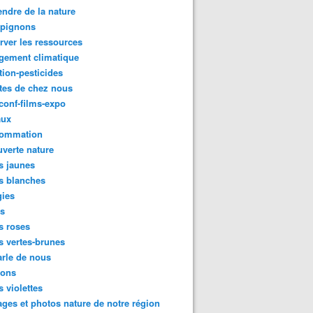
ndre de la nature
pignons
rver les ressources
gement climatique
tion-pesticides
tes de chez nous
conf-films-expo
aux
ommation
verte nature
s jaunes
s blanches
gies
es
s roses
s vertes-brunes
rle de nous
ions
s violettes
ges et photos nature de notre région