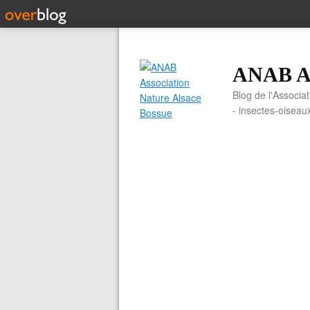
ANAB As
Blog de l'Associa
- insectes-oiseau