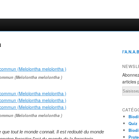
n
l'A.N.A.
NEWSL
Abonnez
ommun (Melolontha melolontha )
articles 
Email
CATÉG
ommun (Melolontha melolontha )
Biodi
Quiz
Biodi
e que tout le monde connait. Il est redouté du monde
Prote