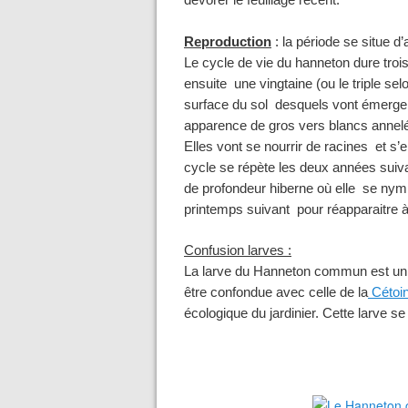
dévorer le feuillage récent.
Reproduction
: la période se situe d’
Le cycle de vie du hanneton dure troi
ensuite une vingtaine (ou le triple selo
surface du sol desquels vont émerger
apparence de gros vers blancs annelé
Elles vont se nourrir de racines et s’
cycle se répète les deux années suiv
de profondeur hiberne où elle se nymp
printemps suivant pour réapparaitre à 
Confusion larves :
La larve du Hanneton commun est un rh
être confondue avec celle de la
Cétoi
écologique du jardinier. Cette larve se