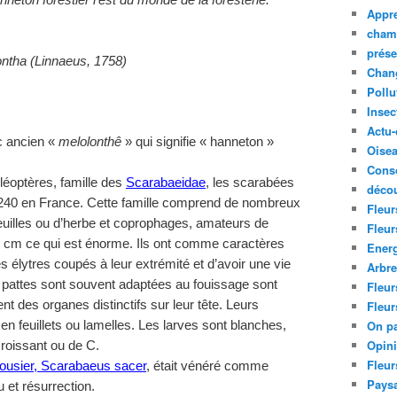
eton forestier l’est du monde de la foresterie.
Appre
cham
prése
ontha (Linnaeus, 1758)
Chan
Pollu
Insec
Actu-
c ancien «
melolonthê
» qui signifie « hanneton »
Oise
Cons
léoptères, famille des
Scarabaeidae
, les scarabées
décou
 240 en France. Cette famille comprend de nombreux
Fleur
uilles ou d’herbe et coprophages, amateurs de
Fleur
 cm ce qui est énorme. Ils ont comme caractères
Ener
 élytres coupés à leur extrémité et d’avoir une vie
Arbr
s pattes sont souvent adaptées au fouissage sont
Fleur
t des organes distinctifs sur leur tête. Leurs
Fleur
On pa
n feuillets ou lamelles. Les larves sont blanches,
Opin
roissant ou de C.
Fleur
ousier, Scarabaeus sacer
, était vénéré comme
Paysa
 et résurrection.