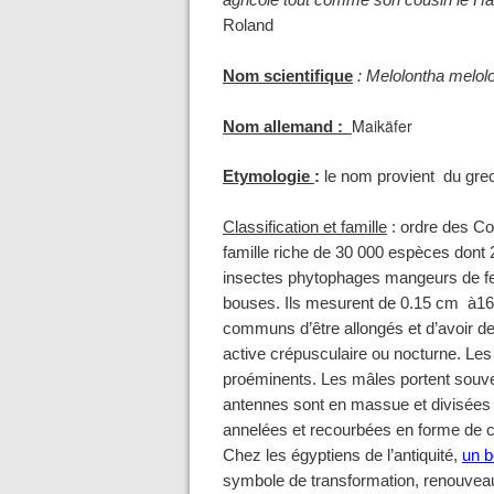
agricole tout comme son cousin le Hann
Roland
Nom scientifique
: Melolontha melol
Maikäfer
Nom allemand :
Etymologie
:
le nom provient du gre
Classification et famille
: ordre des Co
famille riche de 30 000 espèces dont
insectes phytophages mangeurs de fe
bouses. Ils mesurent de 0.15 cm à16
communs d’être allongés et d’avoir des
active crépusculaire ou nocturne. Le
proéminents. Les mâles portent souven
antennes sont en massue et divisées e
annelées et recourbées en forme de c
Chez les égyptiens de l’antiquité,
un b
symbole de transformation, renouveau