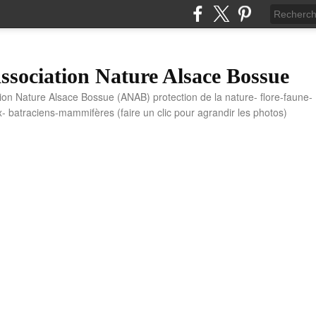
sociation Nature Alsace Bossue
tion Nature Alsace Bossue (ANAB) protection de la nature- flore-faune-
x- batraciens-mammifères (faire un clic pour agrandir les photos)