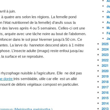
A
Ju
Ju
avril à juin.
M
s à quatre ans selon les régions. La femelle pond
Av
n l’état nutritionnel de la femelle) d’œufs sous la
M
 des larves après 4 ou 5 semaines. Celles-ci ont une
Fé
s, arquée avec une tâche noire au bout de l’abdomen.
Ja
enfoncer dans le sol pour hiverner jusqu’à 50 cm. Ce
2025
antes. La larve du hanneton descend alors à 1 mètre
2024
hose. L’insecte adulte (imago) reste enfoui jusqu’au
2023
la surface et se reproduire.
2022
2021
2020
yzophage nuisible à l’agriculture. Elle ne doit pas
2019
ne dorée
très semblable, utile car elle est un allié
2018
 nourrit de débris végétaux compost en particulier.
2017
2016
2015
2014
2013