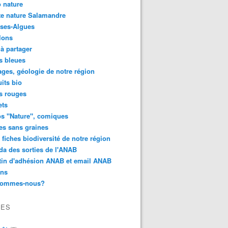
 nature
e nature Salamandre
ses-Algues
lons
 à partager
s bleues
ges, géologie de notre région
its bio
s rouges
ets
s "Nature", comiques
es sans graines
 fiches biodiversité de notre région
a des sorties de l'ANAB
tin d'adhésion ANAB et email ANAB
ens
sommes-nous?
VES