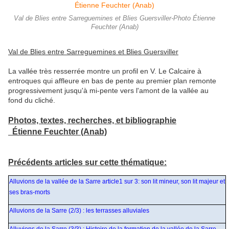
Val de Blies entre Sarreguemines et Blies Guersviller-Photo Étienne
Feuchter (Anab)
Val de Blies entre Sarreguemines et Blies Guersviller
La vallée très resserrée montre un profil en V. Le Calcaire à
entroques qui affleure en bas de pente au premier plan remonte
progressivement jusqu'à mi-pente vers l'amont de la vallée au
fond du cliché.
Photos, textes, recherches, et bibliographie
Étienne Feuchter (Anab)
Précédents articles sur cette thématique:
Alluvions de la vallée de la Sarre article1 sur 3: son lit mineur, son lit majeur et
ses bras-morts
Alluvions de la Sarre (2/3) : les terrasses alluviales
Alluvions de la Sarre (3/3) : Histoire de la formation de la vallée de la Sarre