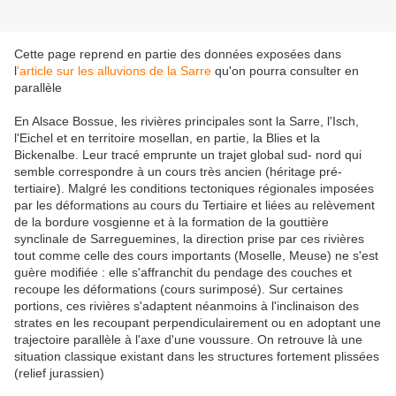
Cette page reprend en partie des données exposées dans
l
'article sur les alluvions de la Sarre
qu'on pourra consulter en
parallèle
En Alsace Bossue, les rivières principales sont la Sarre, l'Isch,
l'Eichel et en territoire mosellan, en partie, la Blies et la
Bickenalbe. Leur tracé emprunte un trajet global sud- nord qui
semble correspondre à un cours très ancien (héritage pré-
tertiaire). Malgré les conditions tectoniques régionales imposées
par les déformations au cours du Tertiaire et liées au relèvement
de la bordure vosgienne et à la formation de la gouttière
synclinale de Sarreguemines, la direction prise par ces rivières
tout comme celle des cours importants (Moselle, Meuse) ne s'est
guère modifiée : elle s'affranchit du pendage des couches et
recoupe les déformations (cours surimposé). Sur certaines
portions, ces rivières s'adaptent néanmoins à l'inclinaison des
strates en les recoupant perpendiculairement ou en adoptant une
trajectoire parallèle à l'axe d'une voussure. On retrouve là une
situation classique existant dans les structures fortement plissées
(relief jurassien)