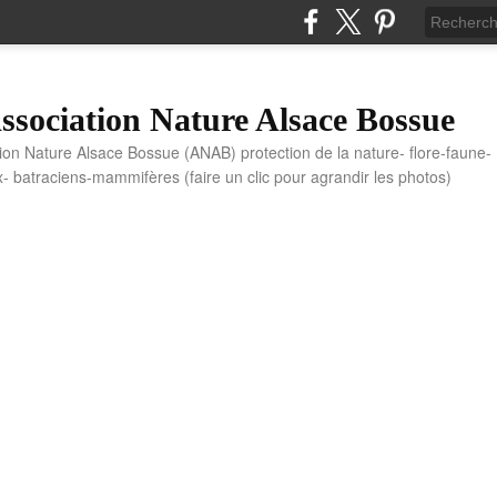
sociation Nature Alsace Bossue
tion Nature Alsace Bossue (ANAB) protection de la nature- flore-faune-
x- batraciens-mammifères (faire un clic pour agrandir les photos)