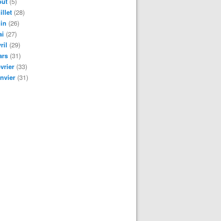
oût
(5)
illet
(28)
in
(26)
ai
(27)
ril
(29)
ars
(31)
vrier
(33)
nvier
(31)