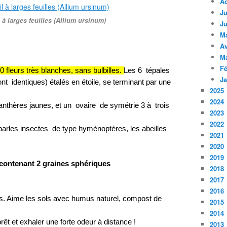
A
Ju
l à larges feuilles (Allium ursinum)
Ju
M
Av
M
Fé
0 fleurs très blanches, sans bulbilles.
Les 6 tépales
Ja
ont identiques) étalés en étoile, se terminant par une
2025
2024
thères jaunes, et un ovaire de symétrie 3 à trois
2023
2022
 parles insectes de type hyménoptères, les abeilles
2021
2020
2019
 contenant 2 graines sphériques
2018
2017
2016
ns. Aime les sols avec humus naturel, compost de
2015
2014
êt et exhaler une forte odeur à distance !
2013