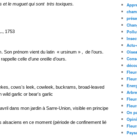
s et le muguet qui sont très toxiques.
Appre
cham
prése
Chan
Pollu
L., 1753
Insec
Actu-
Oise
m. Son prénom vient du latin « ursinum » , de l’ours.
Cons
appelle celle d’une oreille d’ours.
décou
Fleur
Fleur
Ener
eekes, cows's leek, cowleek, buckrams, broad-leaved
Arbr
 wild garlic or bear's garlic
Fleur
Fleur
avril dans mon jardin à Sarre-Union, visible en principe
On pa
Opin
les alsaciens en ce moment (période de confinement lié
Fleur
Paysa