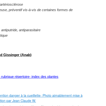
artériosclérose
use, préventif vis-à-vis de certaines formes de
ntiputride, antiparasitaire
ytique
nd Gissinger (Anab)
re rubrique répertoire- index des plantes