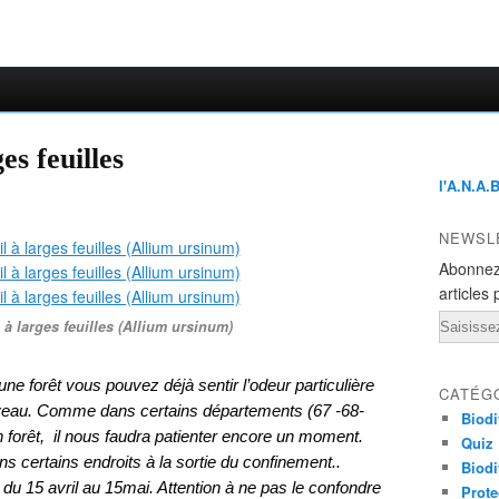
es feuilles
l'A.N.A.
NEWSL
Abonnez
articles 
Email
l à larges feuilles (Allium ursinum)
ne forêt vous pouvez déjà sentir l’odeur particulière
CATÉG
nouveau. Comme dans certains départements (67 -68-
Biodi
en forêt, il nous faudra patienter encore un moment.
Quiz
ns certains endroits à la sortie du confinement..
Biodi
 du 15 avril au 15mai.
Attention à ne pas le confondre
Prote