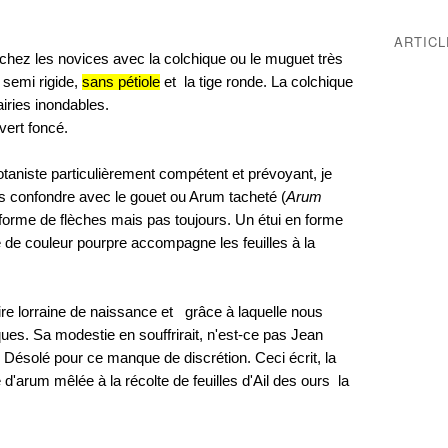
ARTIC
chez les novices avec la colchique ou le muguet très
t semi rigide,
sans pétiole
et la tige ronde. La colchique
iries inondables.
vert foncé.
otaniste particulièrement compétent et prévoyant, je
 pas confondre avec le gouet ou Arum tacheté (
Arum
n forme de flèches mais pas toujours. Un étui en forme
 de couleur pourpre accompagne les feuilles à la
e
ire lorraine de naissance et grâce à laquelle nous
ues. Sa modestie en souffrirait, n'est-ce pas Jean
.. Désolé pour ce manque de discrétion. Ceci écrit, la
e d'arum mêlée à la récolte de feuilles d'Ail des ours la