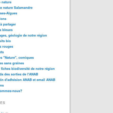
 nature
e nature Salamandre
ses-Algues
lons
 à partager
s bleues
ges, géologie de notre région
its bio
s rouges
ets
s "Nature", comiques
es sans graines
 fiches biodiversité de notre région
a des sorties de l'ANAB
tin d'adhésion ANAB et email ANAB
ens
sommes-nous?
VES