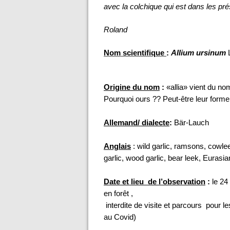
avec la colchique qui est dans les pré
Roland
Nom scientifique
:
Allium ursinum
Origine du nom
:
«allia» vient du no
Pourquoi ours ?? Peut-être leur forme r
Allemand/ dialecte
:
Bär-Lauch
Anglais
: wild garlic, ramsons, cowl
garlic, wood garlic, bear leek, Eurasian
Date et lieu de l’observation
:
le 24 
en forêt ,
interdite de visite et parcours pour 
au Covid)