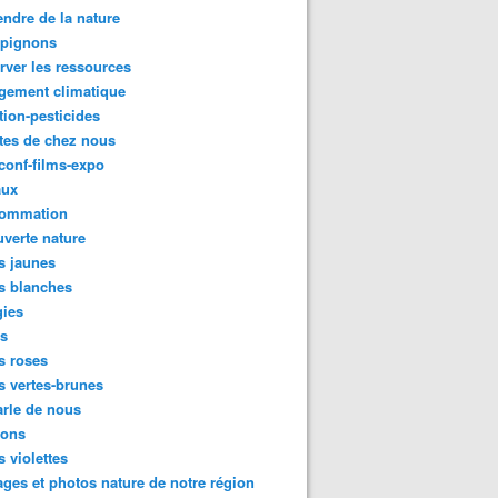
ndre de la nature
pignons
rver les ressources
gement climatique
tion-pesticides
tes de chez nous
conf-films-expo
aux
ommation
verte nature
s jaunes
s blanches
gies
es
s roses
s vertes-brunes
rle de nous
ions
s violettes
ges et photos nature de notre région