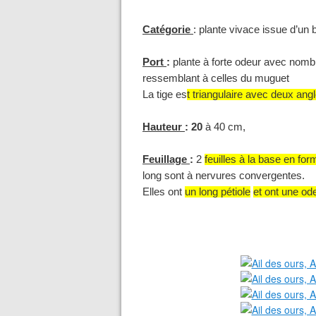
Catégorie
: plante vivace issue d’un 
Port
:
plante à forte odeur avec nombr
ressemblant à celles du muguet
La tige es
t triangulaire avec deux an
Hauteur
:
20
à 40 cm,
Feuillage
:
2
feuilles à la base en fo
long sont à nervures convergentes.
Elles ont
un long pétiole
et ont une od