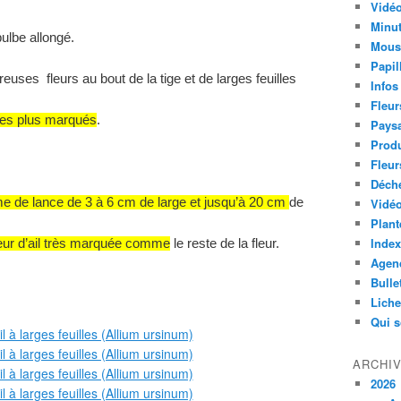
Vidéo
Minut
bulbe allongé.
Mous
Papil
euses fleurs au bout de la tige et de larges feuilles
Infos
Fleur
gles plus marqués
.
Paysa
Produ
Fleur
Déch
rme de lance de 3 à 6 cm de large et jusqu’à 20 cm
de
Vidéo
Plant
Index
eur d’ail très marquée comme
le reste de la fleur.
Agend
Bulle
Lich
Qui 
ARCHI
2026