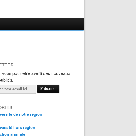
B
ETTER
-vous pour être averti des nouveaux
publiés.
ORIES
versité de notre région
versité hors région
ction animale