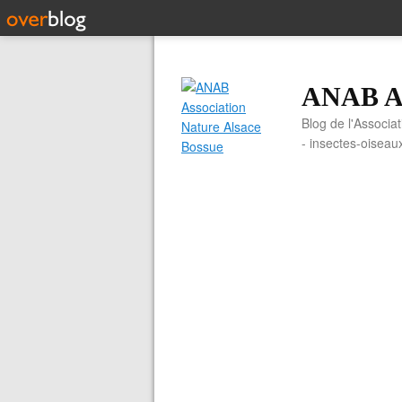
ANAB As
Blog de l'Associa
- insectes-oiseau