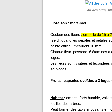
Ail des ours, Ai
Floraison
:
mars-mai
Couleur des fleurs
: ombelle de 15 à 2
(se dit quand les sépales et pétales s
pointe effilée mesurent 10 mm.
Chaque fleur possède 6 étamines à an
loges.
Les fleurs sont visitées et fécondées
sauvages.
Fruits
:
capsules ovoïdes à 3 loges
Habitat
:
ombre, forêt humide, vallo
feuilles des arbres.
Peut former des tapis imposants en for