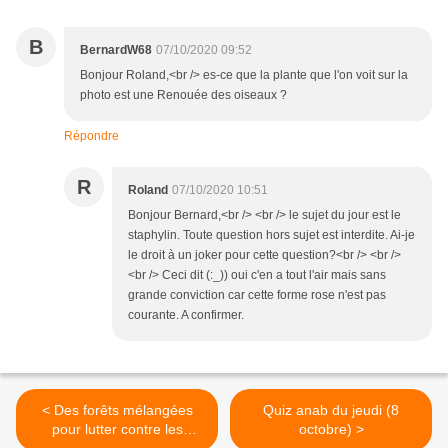
B
BernardW68
07/10/2020 09:52
Bonjour Roland,<br /> es-ce que la plante que l'on voit sur la
photo est une Renouée des oiseaux ?
Répondre
R
Roland
07/10/2020 10:51
Bonjour Bernard,<br /> <br /> le sujet du jour est le
staphylin. Toute question hors sujet est interdite. Ai-je
le droit à un joker pour cette question?<br /> <br />
<br /> Ceci dit (:_)) oui c'en a tout l'air mais sans
grande conviction car cette forme rose n'est pas
courante. A confirmer.
< Des forêts mélangées
Quiz anab du jeudi (8
pour lutter contre les
octobre) >