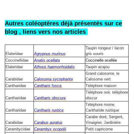
Autres coléoptères déjà présentés sur ce
blog , liens vers nos articles
Taupin rongeur / lacon
Elateridae
Agrypnus murinus
gris souris
Coccinellidae
Anatis ocellata
Coccinelle ocellée
Elateridae
Athous haemorrhoidalis
Taupin acajou
Grand calosome, le
Carabidae
Calosoma sycophanta
Calosome vert
Cantharidae
Cantharis fusca
Téléphore maison
Téléphore noir, téléphore
Cantharidae
Cantharis obscura
obscur
Téléphore moine,
Cantharidae
Cantharis rustica
Cantharide rustique
Carabe doré, Sergent,
Carabidae
Carabus auratus
Vinaigrier, Jardinière
Cerambycidae
Cerambyx scopolii
Petit capricorne