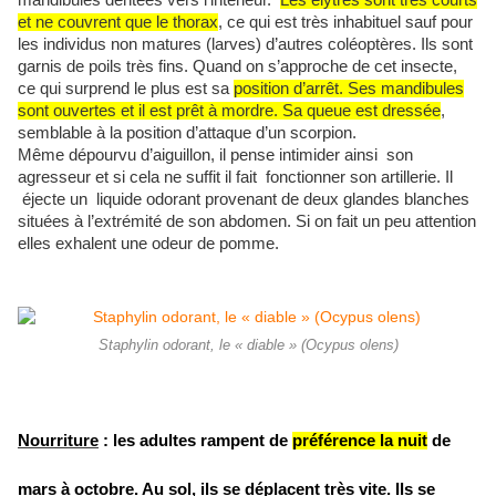
mandibules dentées vers l’intérieur.
Les élytres sont très courts
et ne couvrent que le thorax
, ce qui est très inhabituel sauf pour
les individus non matures (larves) d’autres coléoptères. Ils sont
garnis de poils très fins. Quand on s’approche de cet insecte,
ce qui surprend le plus est sa
position d’arrêt. Ses mandibules
sont ouvertes et il est prêt à mordre. Sa queue est dressée
,
semblable à la position d’attaque d’un scorpion.
Même dépourvu d’aiguillon, il pense intimider ainsi son
agresseur et si cela ne suffit il fait fonctionner son artillerie. Il
éjecte un liquide odorant provenant de deux glandes blanches
situées à l’extrémité de son abdomen. Si on fait un peu attention
elles exhalent une odeur de pomme.
Staphylin odorant, le « diable » (Ocypus olens)
Nourriture
: les adultes rampent de
préférence la nuit
de
mars à octobre. Au sol, ils se déplacent très vite. Ils se