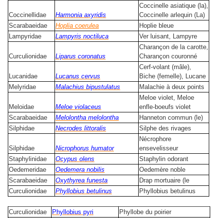
Coccinelle asiatique (la),
Coccinellidae
Harmonia axyridis
Coccinelle arlequin (La)
Scarabaeidae
Hoplia coerulea
Hoplie bleue
Lampyridae
Lampyris noctiluca
Ver luisant, Lampyre
Charançon de la carotte,
Curculionidae
Liparus coronatus
Charançon couronné
Cerf-volant (mâle),
Lucanidae
Lucanus cervus
Biche (femelle), Lucane
Melyridae
Malachius bipustulatus
Malachie à deux points
Meloe violet, Meloe
Meloidae
Meloe violaceus
enfle-boeufs violet
Scarabaeidae
Melolontha melolontha
Hanneton commun (le)
Silphidae
Necrodes littoralis
Silphe des rivages
Nécrophore
Silphidae
Nicrophorus humator
ensevelisseur
Staphylinidae
Ocypus olens
Staphylin odorant
Oedemeridae
Oedemera nobilis
Oedemère noble
Scarabaeidae
Oxythyrea funesta
Drap mortuaire (le
Curculionidae
Phyllobius betulinus
Phyllobius betulinus
Curculionidae
Phyllobius pyri
Phyllobe du poirier