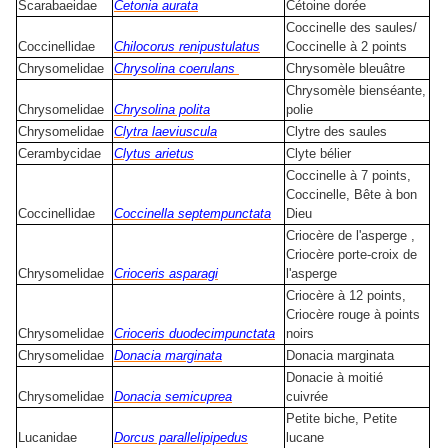
Scarabaeidae
Cetonia aurata
Cétoine dorée
Coccinelle des saules/
Coccinellidae
Chilocorus renipustulatus
Coccinelle à 2 points
Chrysomelidae
Chrysolina coerulans
Chrysomèle bleuâtre
Chrysomèle bienséante,
Chrysomelidae
Chrysolina polita
polie
Chrysomelidae
Clytra laeviuscula
Clytre des saules
Cerambycidae
Clytus arietus
Clyte bélier
Coccinelle à 7 points,
Coccinelle, Bête à bon
Coccinellidae
Coccinella septempunctata
Dieu
Criocère de l'asperge ,
Criocère porte-croix de
Chrysomelidae
Crioceris asparagi
l'asperge
Criocère à 12 points,
Criocère rouge à points
Chrysomelidae
Crioceris duodecimpunctata
noirs
Chrysomelidae
Donacia marginata
Donacia marginata
Donacie à moitié
Chrysomelidae
Donacia semicuprea
cuivrée
Petite biche, Petite
Lucanidae
Dorcus parallelipipedus
lucane