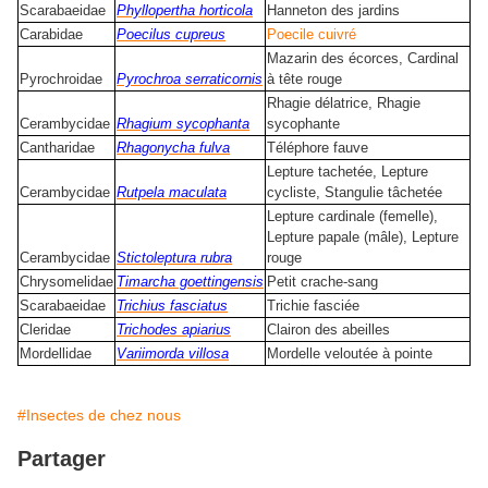
Scarabaeidae
Phyllopertha horticola
Hanneton des jardins
Carabidae
Poecilus cupreus
Poecile cuivré
Mazarin des écorces, Cardinal
Pyrochroidae
Pyrochroa serraticornis
à tête rouge
Rhagie délatrice, Rhagie
Cerambycidae
Rhagium sycophanta
sycophante
Cantharidae
Rhagonycha fulva
Téléphore fauve
Lepture tachetée, Lepture
Cerambycidae
Rutpela maculata
cycliste, Stangulie tâchetée
Lepture cardinale (femelle),
Lepture papale (mâle), Lepture
Cerambycidae
Stictoleptura rubra
rouge
Chrysomelidae
Timarcha goettingensis
Petit crache-sang
Scarabaeidae
Trichius fasciatus
Trichie fasciée
Cleridae
Trichodes apiarius
Clairon des abeilles
Mordellidae
Variimorda villosa
Mordelle veloutée à pointe
#Insectes de chez nous
Partager