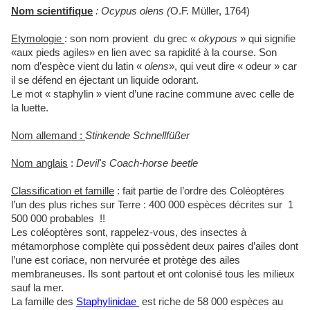
Nom scientifique
: Ocypus olens (
O.F. Müller, 1764)
Etymologie
: son nom provient du grec «
okypous
» qui signifie
«aux pieds agiles» en lien avec sa rapidité à la course. Son
nom d’espèce vient du latin «
olens
», qui veut dire « odeur » car
il se défend en éjectant un liquide odorant.
Le mot « staphylin » vient d’une racine
commune
avec celle de
la luette.
Nom allemand :
Stinkende Schnellfüßer
Nom anglais
:
Devil's Coach-horse beetle
Classification et famille
: fait partie de l’ordre des Coléoptères
l’un des plus riches sur Terre : 400 000 espèces décrites sur 1
500 000 probables !!
Les coléoptères sont, rappelez-vous, des insectes à
métamorphose complète qui possèdent deux paires d’ailes dont
l’une est coriace, non nervurée et protège des ailes
membraneuses. Ils sont partout et ont colonisé tous les milieux
sauf la mer.
La famille des
Staphylinidae
est riche de 58 000 espèces au