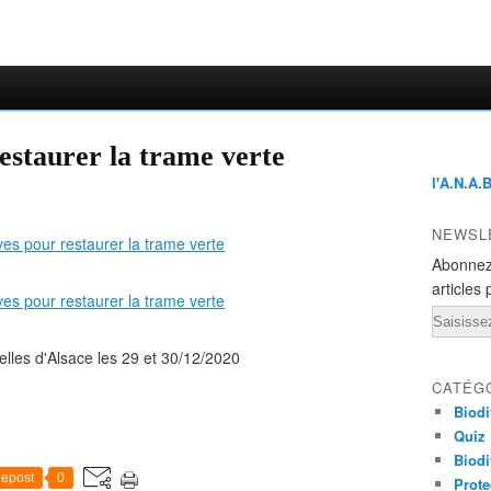
restaurer la trame verte
l'A.N.A.
NEWSL
Abonnez
articles 
Email
elles d'Alsace les 29 et 30/12/2020
CATÉG
Biodi
Quiz
Biodi
epost
0
Prote