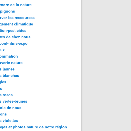
ndre de la nature
pignons
rver les ressources
gement climatique
tion-pesticides
tes de chez nous
conf-films-expo
aux
ommation
verte nature
s jaunes
s blanches
gies
es
s roses
s vertes-brunes
rle de nous
ions
s violettes
ges et photos nature de notre région