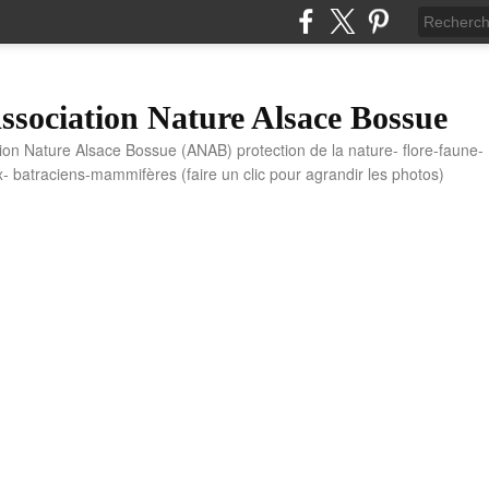
sociation Nature Alsace Bossue
tion Nature Alsace Bossue (ANAB) protection de la nature- flore-faune-
x- batraciens-mammifères (faire un clic pour agrandir les photos)