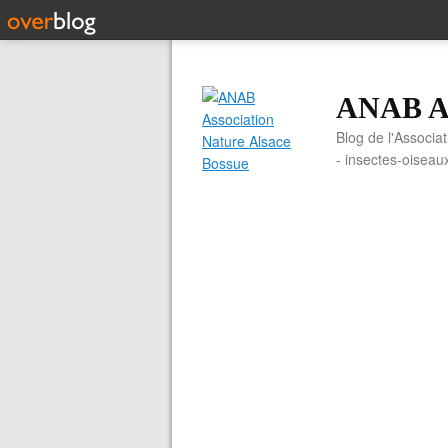
ANAB As
Blog de l'Associa
- insectes-oiseau