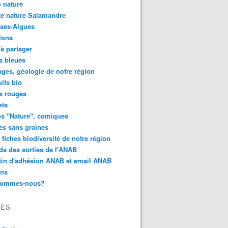
 nature
e nature Salamandre
ses-Algues
lons
 à partager
s bleues
ges, géologie de notre région
its bio
s rouges
ets
s "Nature", comiques
es sans graines
 fiches biodiversité de notre région
a des sorties de l'ANAB
tin d'adhésion ANAB et email ANAB
ens
sommes-nous?
VES