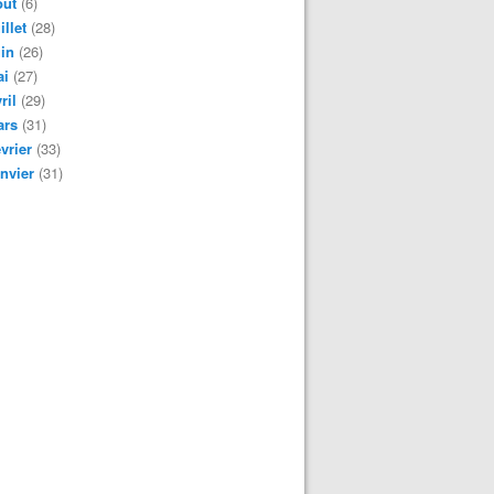
oût
(6)
illet
(28)
in
(26)
ai
(27)
ril
(29)
ars
(31)
vrier
(33)
nvier
(31)