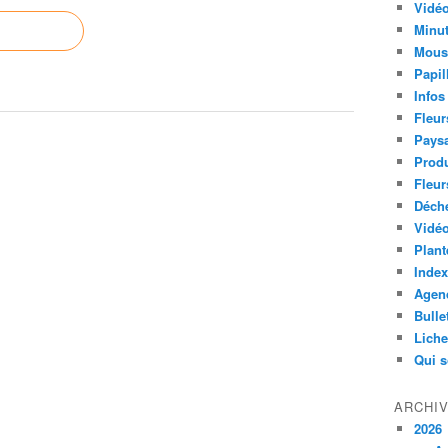
Vidéo
Minut
Mous
Papil
Infos
Fleur
Paysa
Produ
Fleur
Déch
Vidéo
Plant
Index
Agend
Bulle
Lich
Qui 
ARCHI
2026