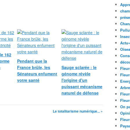
Appre
cham
prése
Chan
Pollu
Insec
Actu-
Oise
de 162
Cons
forme
Pendant que la
décou
n
France brûle, les
Sauge sclarée : le
Fleur
Sénateurs enfument
génome révèle
Fleur
votre santé
l'origine d'un
Ener
puissant mécanisme
Arbr
naturel de défense
Fleur
Fleur
On pa
Le totalitarisme numérique... »
Opin
Fleur
Paysa