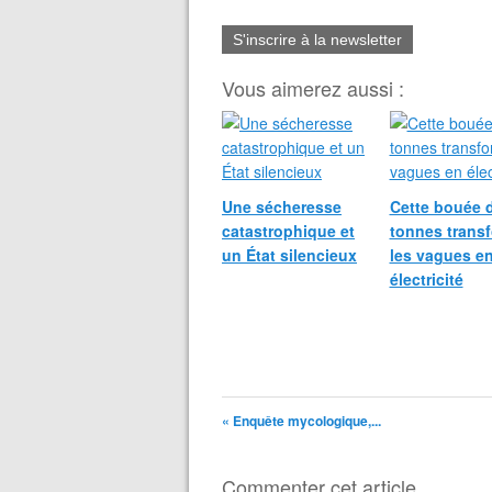
S'inscrire à la newsletter
Vous aimerez aussi :
Une sécheresse
Cette bouée 
catastrophique et
tonnes trans
un État silencieux
les vagues e
électricité
« Enquête mycologique,...
Commenter cet article