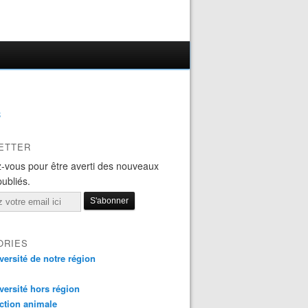
B
ETTER
-vous pour être averti des nouveaux
publiés.
ORIES
versité de notre région
versité hors région
ction animale