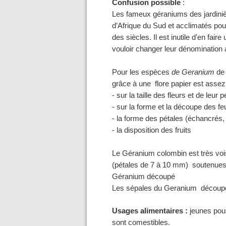
Confusion possible
:
Les fameux géraniums des jardiniè
d’Afrique du Sud et acclimatés pou
des siècles. Il est inutile d’en fai
vouloir changer leur dénomination a
Pour les espèces
de Geranium
de 
grâce à une flore papier est assez f
- sur la taille des fleurs et de leur
- sur la forme et la découpe des feu
- la forme des pétales (échancrés,
- la disposition des fruits
Le Géranium colombin est très vois
(pétales de 7 à
10 mm
) soutenue
Géranium découpé
Les sépales du Geranium découpé n
Usages alimentaires :
jeunes pou
sont comestibles.