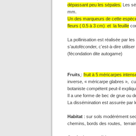
dépassant peu les sépales.
Les sép
mm
.
Un des marqueurs de cette espèce 
fleurs ( 0.5 à 3 cm) et la feuille
cor
La pollinisation est réalisée par le
s’autoféconder, c'est-à-dire utilis
(fécondation dite autogame)
Fruits
:
fruit à 5 méricarpes inten
inverse, « méricarpe glabres », c
botaniste compétent peut-il expliqu
Il a une forme de bec de grue ou 
La dissémination est assurée par 
Habitat
: sur sols modérément se
chemins, bords des routes, terrains