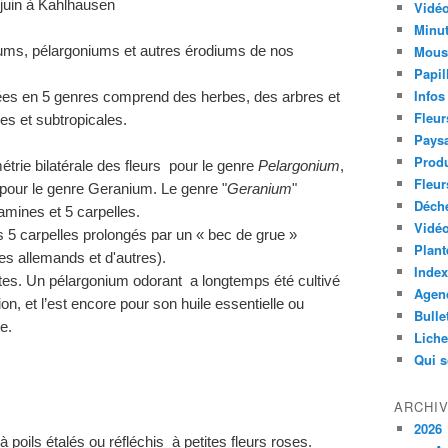
 juin à Kahlhausen
Vidéo
Minut
Mous
ums, pélargoniums et autres érodiums de nos
Papil
Infos
uées en 5 genres comprend des herbes, des arbres et
Fleur
es et subtropicales.
Paysa
Produ
rie bilatérale des fleurs pour le genre
Pelargonium
,
Fleur
, pour le genre Geranium. Le genre "
Geranium
"
Déch
amines et 5 carpelles.
Vidéo
es 5 carpelles prolongés par un « bec de grue »
Plant
es allemands et d'autres).
Index
tes. Un pélargonium odorant a longtemps été cultivé
Agend
, et l’est encore pour son huile essentielle ou
Bulle
e.
Lich
Qui 
ARCHI
2026
 poils étalés ou réfléchis à petites fleurs roses.