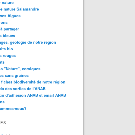
 nature
e nature Salamandre
ses-Algues
lons
 à partager
s bleues
ges, géologie de notre région
its bio
s rouges
ets
s "Nature", comiques
es sans graines
 fiches biodiversité de notre région
a des sorties de l'ANAB
tin d'adhésion ANAB et email ANAB
ens
sommes-nous?
VES