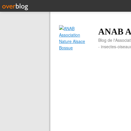
ANAB As
Blog de l'Associa
- insectes-oiseau