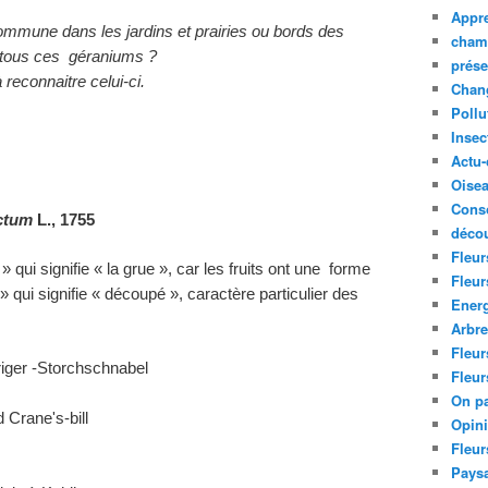
Appre
mmune dans les jardins et prairies ou bords des
cham
tous ces géraniums ?
prése
reconnaitre celui-ci.
Chan
Pollu
Insec
Actu-
Oise
Cons
ectum
L., 1755
décou
Fleur
qui signifie « la grue », car les fruits ont une forme
Fleur
» qui signifie « découpé », caractère particulier des
Ener
Arbr
Fleur
riger -Storchschnabel
Fleur
On pa
 Crane's-bill
Opin
Fleur
Paysa