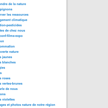
ndre de la nature
pignons
rver les ressources
gement climatique
tion-pesticides
tes de chez nous
conf-films-expo
aux
ommation
verte nature
s jaunes
s blanches
gies
es
s roses
s vertes-brunes
rle de nous
ions
s violettes
ges et photos nature de notre région