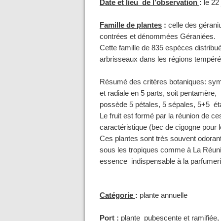
Date et lieu de l’observation
:
le 22
Famille de plantes
:
celle des gérani
contrées et dénommées Géraniées.
Cette famille de 835 espèces distrib
arbrisseaux dans les régions tempéré
Résumé des critères botaniques: symét
et radiale en 5 parts, soit pentamère
possède 5 pétales, 5 sépales, 5+5 ét
Le fruit est formé par la réunion de c
caractéristique (bec de cigogne pour l
Ces plantes sont très souvent odoran
sous les tropiques comme à La Réunion
essence indispensable à la parfumeri
Catégorie
:
plante annuelle
Port
:
plante pubescente et ramifiée, à