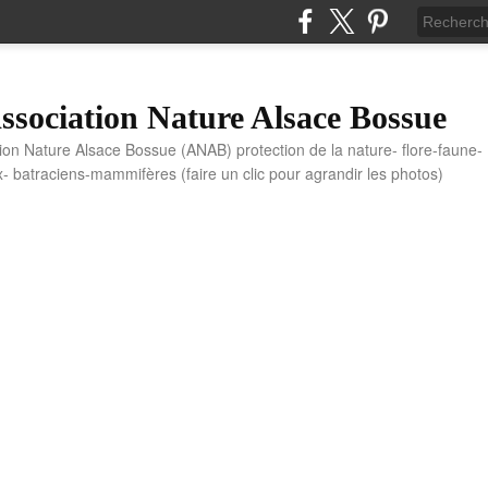
sociation Nature Alsace Bossue
tion Nature Alsace Bossue (ANAB) protection de la nature- flore-faune-
x- batraciens-mammifères (faire un clic pour agrandir les photos)