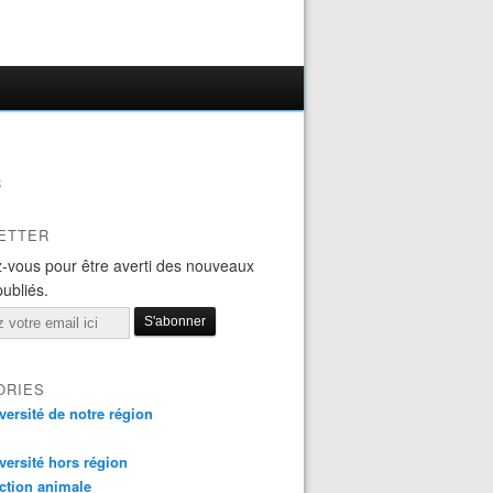
B
ETTER
-vous pour être averti des nouveaux
publiés.
ORIES
versité de notre région
versité hors région
ction animale