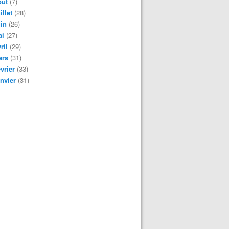
oût
(7)
illet
(28)
in
(26)
ai
(27)
ril
(29)
ars
(31)
vrier
(33)
nvier
(31)