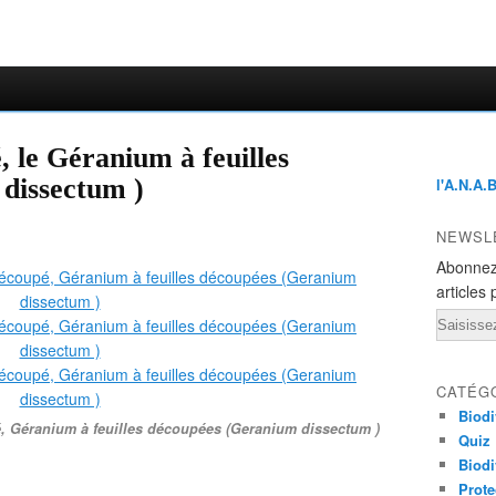
 le Géranium à feuilles
dissectum )
l'A.N.A.
NEWSL
Abonnez
articles 
Email
CATÉG
Biodi
é, Géranium à feuilles découpées (Geranium dissectum )
Quiz
Biodi
Prote