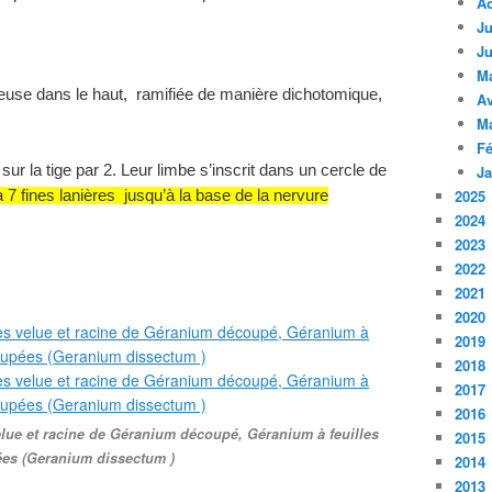
A
Ju
Ju
M
leuse dans le haut, ramifiée de manière dichotomique,
Av
M
Fé
sur la tige par 2. Leur limbe s’inscrit dans un cercle de
Ja
2025
à 7 fines lanières jusqu’à la base de la nervure
2024
2023
2022
2021
2020
2019
2018
2017
2016
velue et racine de Géranium découpé, Géranium à feuilles
2015
es (Geranium dissectum )
2014
2013