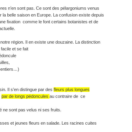
res n’en sont pas. Ce sont des
pélargoniums
venus
r la belle saison en Europe. La confusion existe depuis
re une fixation comme le font certains botanistes et de
ctuelle.
notre région. Il en existe une douzaine. La distinction
acile et se fait
 pédoncule
illes,
 entiers…)
in. Il s’en distingue par des
fleurs plus longues
s
par de longs pédoncules
au contraire de ce
e sont pas velus ni ses fruits.
sses et jeunes fleurs en salade. Les racines cuites