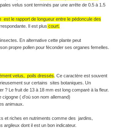
ales velus sont terminés par une arrête de 0.5 à
1.5
est le rapport de longueur entre le pédoncule des
respondante. Il est plus
court.
s insectes. En alternative cette plante peut
er son propre pollen pour féconder ses organes femelles.
sément velus, poils dressés
. Ce caractère est souvent
urieusement sur certains sites botaniques. Un
er ? Le fruit de 13 à
18 mm
est long comparé à la fleur.
de cigogne ( d’où son nom allemand)
les animaux.
cs et riches en nutriments comme des
jardins,
 argileux dont il est un bon indicateur.