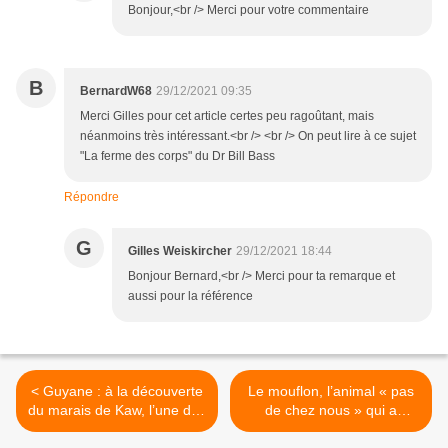
Bonjour,<br /> Merci pour votre commentaire
B
BernardW68
29/12/2021 09:35
Merci Gilles pour cet article certes peu ragoûtant, mais
néanmoins très intéressant.<br /> <br /> On peut lire à ce sujet
"La ferme des corps" du Dr Bill Bass
Répondre
G
Gilles Weiskircher
29/12/2021 18:44
Bonjour Bernard,<br /> Merci pour ta remarque et
aussi pour la référence
< Guyane : à la découverte
Le mouflon, l’animal « pas
du marais de Kaw, l’une des
de chez nous » qui a
plus grandes réserves
apprivoisé les Pyrénées >