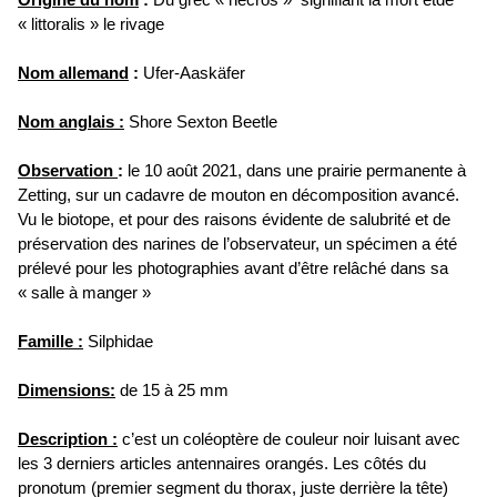
Origine du nom
:
Du grec « necros » signifiant la mort etde
« littoralis » le rivage
Nom allemand
:
Ufer-Aaskäfer
Nom anglais :
Shore Sexton Beetle
Observation
:
le 10 août 2021, dans une prairie permanente à
Zetting, sur un cadavre de mouton en décomposition avancé.
Vu le biotope, et pour des raisons évidente de salubrité et de
préservation des narines de l’observateur, un spécimen a été
prélevé pour les photographies avant d’être relâché dans sa
« salle à manger »
Famille :
Silphidae
Dimensions
:
de 15 à 25 mm
Description :
c’est un coléoptère de couleur noir luisant avec
les 3 derniers articles antennaires orangés. Les côtés du
pronotum (premier segment du thorax, juste derrière la tête)