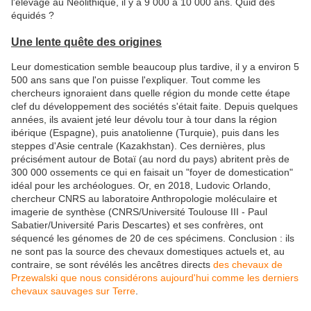
l'élevage au Néolithique, il y a 9 000 à 10 000 ans. Quid des
équidés ?
Une lente quête des origines
Leur domestication semble beaucoup plus tardive, il y a environ 5
500 ans sans que l'on puisse l'expliquer. Tout comme les
chercheurs ignoraient dans quelle région du monde cette étape
clef du développement des sociétés s'était faite. Depuis quelques
années, ils avaient jeté leur dévolu tour à tour dans la région
ibérique (Espagne), puis anatolienne (Turquie), puis dans les
steppes d'Asie centrale (Kazakhstan). Ces dernières, plus
précisément autour de Botaï (au nord du pays) abritent près de
300 000 ossements ce qui en faisait un "foyer de domestication"
idéal pour les archéologues. Or, en 2018,
Ludovic Orlando,
chercheur CNRS au laboratoire Anthropologie moléculaire et
imagerie de synthèse (CNRS/Université Toulouse III - Paul
Sabatier/Université Paris Descartes) et ses confrères, ont
séquencé les génomes de 20 de ces spécimens. Conclusion : ils
ne sont pas la source des chevaux domestiques actuels et, au
contraire, se sont révélés les ancêtres directs
des chevaux de
Przewalski que nous considérons aujourd'hui comme les derniers
chevaux sauvages sur Terre
.