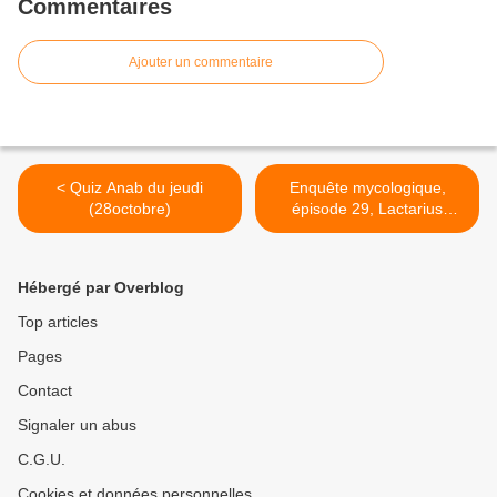
Commentaires
Ajouter un commentaire
< Quiz Anab du jeudi
Enquête mycologique,
(28octobre)
épisode 29, Lactarius
semisanguifluus (Lactaire
semi-sanguin) >
Hébergé par Overblog
Top articles
Pages
Contact
Signaler un abus
C.G.U.
Cookies et données personnelles