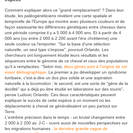
Comment expliquer alors ce "grand remplacement" ? Dans leur
étude, les paléogénéticiens révèlent une carte spatiale et
temporelle de l'Europe qui montre avec plusieurs couleurs et de
façon saisissante les différences génétiques entre chevaux dans
une période comprise il y a 5 000 à 4 000 ans. Et à partir de 4
000 ans (ou entre 2 000 à 2 200 avant l'ère chrétienne) une
seule couleur va l'emporter. "Sur la base d'une sélection
naturelle, un seul type s'impose", poursuit Orlando. Les
chercheurs ont longuement étudié leurs résultats et les
séquences entre le génome de ce cheval et ceux des populations
qu'il a remplacées. "Selon moi,
deux gènes sont à l'origine de cet
essor démographique
. Le premier a pu développer un syndrome
lombaire, c'est-à-dire un dos plus solide et une aspiration
naturelle à la locomotion ; le second, est une sorte de "gène de la
docilité" qui a déjà pu être étudié en laboratoire sur des souris",
pense Ludovic Orlando. Ces deux caractéristiques peuvent
expliquer le succès de cette espèce à un moment où les
déplacements à cheval se généralisaient un peu partout sur
Terre.
L'extrême précision dans le temps - un brutal changement entre
2 000 à 2 200 av. J-C - ouvre aussi de nouvelles perspectives sur
les migrations humaines :
la dernière grande vague de