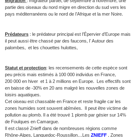
Migration
: migrateur partiel, de septembre à novembre, une
partie des oiseaux du nord migre en direction du sud vers les
pays méditerranéens ou le nord de l’Afrique et la mer Noire.
Prédateurs
: le prédateur principal est l’Épervier d’Europe mais
il peut aussi être chassé par des faucons, l' Autour des
palombes, et les chouettes hulottes,
Statut et protection
: les recensements de cette espèce sont
peu précis mais estimés à 100 000 individus en France,
200 000 en hiver et 1 à 2 millions en Europe. Les effectifs sont
en baisse de -30% en 20 ans malgré les nouvelles zones de
loisirs aquatiques.
Cet oiseau est chassable en France et reste fragile car les
zones humides sont souvent abîmées. Il peut être victime de
pollution au plomb. Il a été trouvé 1 plomb par gésier sur 14%
de Foulques en Camargue.
Il est classé Znieff dans de nombreuses régions comme
Rhône-Alpes, Languedoc-Roussillon…
Les
ZNIEFF
, Zones