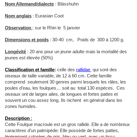
Nom Allemand/dialecte
:
Blässhuhn
Nom anglais
: Eurasian Coot
Observation
: sur le Rhin le 5 janvier
Dimensions et poids
: 30-40 cm, Poids de 300 à 1200 g.
Longévité
: 20 ans pour un jeune adulte mais la mortalité des
jeunes est élevée (50%)
Classification et famille
:
celle des
rallidae
qui sont des
oiseaux de taille variable, de 12 à 60 cm. Cette famille
comprend seulement 30 genres parmi lesquels les râles, les
poules d’eau, les foulques… soit au total 130 espèces. Ces
oiseaux ont de larges ailes, de longues et fortes pattes et
souvent un cou assez long. Ils nichent en général dans les
zones humides.
Description
:
Cette Foulque macroule est un gros rallidé. Elle a de nombreux
caractères d’un palmipède: Elle possède de fortes pattes,
légèrement colorées de gris, bleu ou vert, avec un tissu