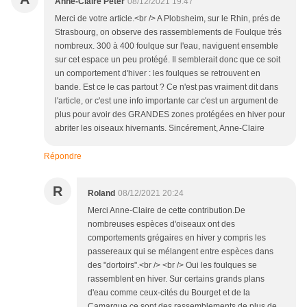
Anne-Claire Peter
08/12/2021 19:47
Merci de votre article.<br /> A Plobsheim, sur le Rhin, prés de
Strasbourg, on observe des rassemblements de Foulque trés
nombreux. 300 à 400 foulque sur l'eau, naviguent ensemble
sur cet espace un peu protégé. Il semblerait donc que ce soit
un comportement d'hiver : les foulques se retrouvent en
bande. Est ce le cas partout ? Ce n'est pas vraiment dit dans
l'article, or c'est une info importante car c'est un argument de
plus pour avoir des GRANDES zones protégées en hiver pour
abriter les oiseaux hivernants. Sincérement, Anne-Claire
Répondre
R
Roland
08/12/2021 20:24
Merci Anne-Claire de cette contribution.De
nombreuses espèces d'oiseaux ont des
comportements grégaires en hiver y compris les
passereaux qui se mélangent entre espèces dans
des "dortoirs".<br /> <br /> Oui les foulques se
rassemblent en hiver. Sur certains grands plans
d'eau comme ceux-cités du Bourget et de la
Camargue ce sont des rassemblements de plus de