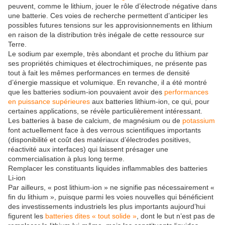
peuvent, comme le lithium, jouer le rôle d’électrode négative dans
une batterie. Ces voies de recherche permettent d’anticiper les
possibles futures tensions sur les approvisionnements en lithium
en raison de la distribution très inégale de cette ressource sur
Terre.
Le sodium par exemple, très abondant et proche du lithium par
ses propriétés chimiques et électrochimiques, ne présente pas
tout à fait les mêmes performances en termes de densité
d’énergie massique et volumique. En revanche, il a été montré
que les batteries sodium-ion pouvaient avoir des
performances
en puissance
supérieures
aux batteries lithium-ion, ce qui, pour
certaines applications, se révèle particulièrement intéressant.
Les batteries à base de calcium, de magnésium ou de
potassium
font actuellement face à des verrous scientifiques importants
(disponibilité et coût des matériaux d’électrodes positives,
réactivité aux interfaces) qui laissent présager une
commercialisation à plus long terme.
Remplacer les constituants liquides inflammables des batteries
Li-ion
Par ailleurs, « post lithium-ion » ne signifie pas nécessairement «
fin du lithium », puisque parmi les voies nouvelles qui bénéficient
des investissements industriels les plus importants aujourd’hui
figurent les
batteries dites « tout solide »
, dont le but n’est pas de