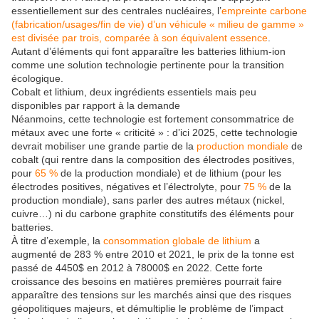
essentiellement sur des centrales nucléaires, l’
empreinte carbone
(fabrication/usages/fin de vie) d’un véhicule « milieu de gamme »
est divisée par trois, comparée à son équivalent essence
.
Autant d’éléments qui font apparaître les batteries lithium-ion
comme une solution technologie pertinente pour la transition
écologique.
Cobalt et lithium, deux ingrédients essentiels mais peu
disponibles par rapport à la demande
Néanmoins, cette technologie est fortement consommatrice de
métaux avec une forte « criticité » : d’ici 2025, cette technologie
devrait mobiliser une grande partie de la
production mondiale
de
cobalt (qui rentre dans la composition des électrodes positives,
pour
65 %
de la production mondiale) et de lithium (pour les
électrodes positives, négatives et l’électrolyte, pour
75 %
de la
production mondiale), sans parler des autres métaux (nickel,
cuivre…) ni du carbone graphite constitutifs des éléments pour
batteries.
À titre d’exemple, la
consommation globale de lithium
a
augmenté de 283 % entre 2010 et 2021, le prix de la tonne est
passé de 4450$ en 2012 à 78000$ en 2022. Cette forte
croissance des besoins en matières premières pourrait faire
apparaître des tensions sur les marchés ainsi que des risques
géopolitiques majeurs, et démultiplie le problème de l’impact