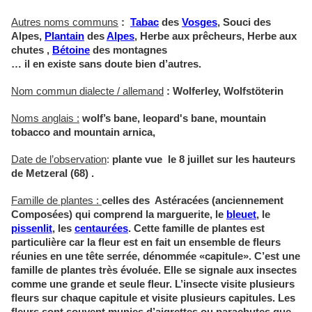
Autres noms communs
:
Tabac
des
Vosges
, Souci des
Alpes,
Plantain
des
Alpes
, Herbe aux prêcheurs, Herbe aux
chutes ,
Bétoine
des montagnes
… il en existe sans doute bien d’autres.
Nom commun dialecte / allemand
:
Wolferley, Wolfstöterin
Noms anglais :
wolf’s bane, leopard's bane, mountain
tobacco and mountain arnica,
Date de l’observation
:
plante vue le 8 juillet sur les hauteurs
de Metzeral (68) .
Famille de plantes :
celles des Astéracées (anciennement
Composées) qui comprend la marguerite, le
bleuet
, le
pissenlit
, les
centaurées
. Cette famille de plantes est
particulière car la fleur est en fait un ensemble de fleurs
réunies en une tête serrée, dénommée «capitule». C’est une
famille de plantes très évoluée. Elle se signale aux insectes
comme une grande et seule fleur. L’insecte visite plusieurs
fleurs sur chaque capitule et visite plusieurs capitules. Les