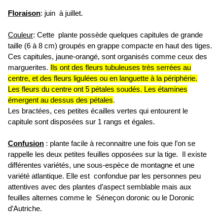
Floraison
: juin à juillet.
Couleur
: Cette plante possède quelques capitules de grande
taille (6 à 8 cm) groupés en grappe compacte en haut des tiges.
Ces capitules, jaune-orangé, sont organisés comme ceux des
marguerites.
Ils ont des fleurs tubuleuses très serrées au
centre, et des fleurs ligulées ou en languette à la périphérie.
Les fleurs du centre ont 5 pétales soudés. Les étamines
émergent au dessus des pétales
.
Les bractées, ces petites écailles vertes qui entourent le
capitule sont disposées sur 1 rangs et égales.
Confusion
: plante facile à reconnaitre une fois que l’on se
rappelle les deux petites feuilles opposées sur la tige. Il existe
différentes variétés, une sous‑espèce de montagne et une
variété atlantique. Elle est confondue par les personnes peu
attentives avec des plantes d’aspect semblable mais aux
feuilles alternes comme le Séneçon doronic ou le Doronic
d’Autriche.