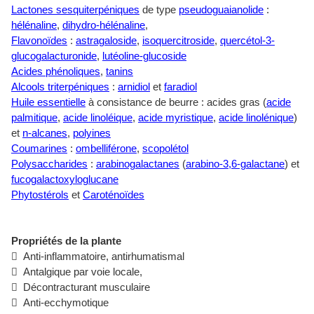
Lactones sesquiterpéniques
de type
pseudoguaianolide
:
hélénaline
,
dihydro-hélénaline
,
Flavonoïdes
:
astragaloside
,
isoquercitroside
,
quercétol-3-
glucogalacturonide
,
lutéoline-glucoside
Acides phénoliques
,
tanins
Alcools triterpéniques
:
arnidiol
et
faradiol
Huile essentielle
à consistance de beurre : acides gras (
acide
palmitique
,
acide linoléique
,
acide myristique
,
acide linolénique
)
et
n-alcanes
,
polyines
Coumarines
:
ombelliférone
,
scopolétol
Polysaccharides
:
arabinogalactanes
(
arabino-3,6-galactane
) et
fucogalactoxyloglucane
Phytostérols
et
Caroténoïdes
Propriétés de la plante
 Anti-inflammatoire, antirhumatismal
 Antalgique par voie locale,
 Décontracturant musculaire
 Anti-ecchymotique