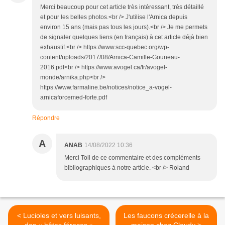
Merci beaucoup pour cet article très intéressant, très détaillé
et pour les belles photos.<br /> J'utilise l'Arnica depuis
environ 15 ans (mais pas tous les jours).<br /> Je me permets
de signaler quelques liens (en français) à cet article déjà bien
exhaustif.<br /> https://www.scc-quebec.org/wp-
content/uploads/2017/08/Arnica-Camille-Gouneau-
2016.pdf<br /> https://www.avogel.ca/fr/avogel-
monde/arnika.php<br />
https://www.farmaline.be/notices/notice_a-vogel-
arnicaforcemed-forte.pdf
Répondre
A
ANAB
14/08/2022 10:36
Merci Toll de ce commentaire et des compléments
bibliographiques à notre article. <br /> Roland
< Lucioles et vers luisants,
Les faucons crécerelle à la