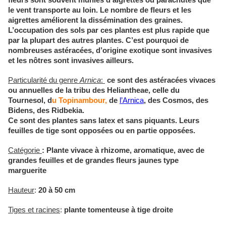
fleurs sont souvent munies d’aigrettes ou parachutes que
le vent transporte au loin. Le nombre de fleurs et les
aigrettes améliorent la dissémination des graines.
L’occupation des sols par ces plantes est plus rapide que
par la plupart des autres plantes. C’est pourquoi de
nombreuses astéracées, d’origine exotique sont invasives
et les nôtres sont invasives ailleurs.
Particularité du genre
Arnica
:
ce sont des astéracées vivaces
ou annuelles de la tribu des Heliantheae, celle du
Tournesol, d
u Topinambour,
de
l’Arnica
, des Cosmos, des
Bidens, des Ridbekia.
Ce sont des plantes sans latex et sans piquants. Leurs
feuilles de tige sont opposées ou en partie opposées.
Catégorie
: Plante vivace à rhizome, aromatique, avec de
grandes feuilles et de grandes fleurs jaunes type
marguerite
Hauteur
:
20 à 50 cm
Tiges et racines
:
plante tomenteuse à tige droite