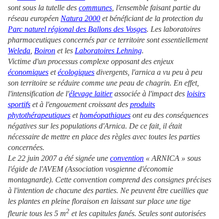
sont sous la tutelle des
communes
, l'ensemble faisant partie du
réseau européen
Natura 2000
et bénéficiant de la protection du
Parc naturel régional des Ballons des Vosges
. Les laboratoires
pharmaceutiques concernés par ce territoire sont essentiellement
Weleda
,
Boiron
et les
Laboratoires Lehning
.
Victime d'un processus complexe opposant des enjeux
économiques
et
écologiques
divergents, l'arnica a vu peu à peu
son territoire se réduire comme une peau de chagrin. En effet,
l'intensification de l'
élevage laitier
associée à l'impact des
loisirs
sportifs
et à l'engouement croissant des
produits
phytothérapeutiques
et
homéopathiques
ont eu des conséquences
négatives sur les populations d'Arnica. De ce fait, il était
nécessaire de mettre en place des règles avec toutes les parties
concernées.
Le 22 juin 2007 a été signée une
convention
« ARNICA » sous
l'égide de l'AVEM (Association vosgienne d'économie
montagnarde). Cette convention comprend des consignes précises
à l'intention de chacune des parties. Ne peuvent être cueillies que
les plantes en pleine floraison en laissant sur place une tige
2
fleurie tous les 5 m
et les capitules fanés. Seules sont autorisées