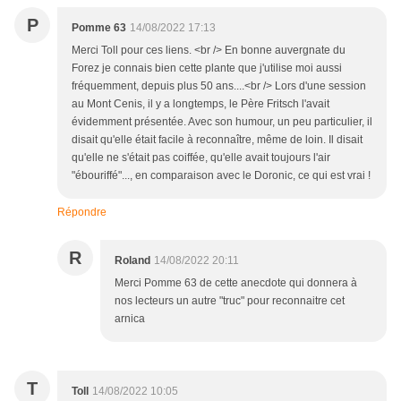
P
Pomme 63
14/08/2022 17:13
Merci Toll pour ces liens. <br /> En bonne auvergnate du
Forez je connais bien cette plante que j'utilise moi aussi
fréquemment, depuis plus 50 ans....<br /> Lors d'une session
au Mont Cenis, il y a longtemps, le Père Fritsch l'avait
évidemment présentée. Avec son humour, un peu particulier, il
disait qu'elle était facile à reconnaître, même de loin. Il disait
qu'elle ne s'était pas coiffée, qu'elle avait toujours l'air
"ébouriffé"..., en comparaison avec le Doronic, ce qui est vrai !
Répondre
R
Roland
14/08/2022 20:11
Merci Pomme 63 de cette anecdote qui donnera à
nos lecteurs un autre "truc" pour reconnaitre cet
arnica
T
Toll
14/08/2022 10:05