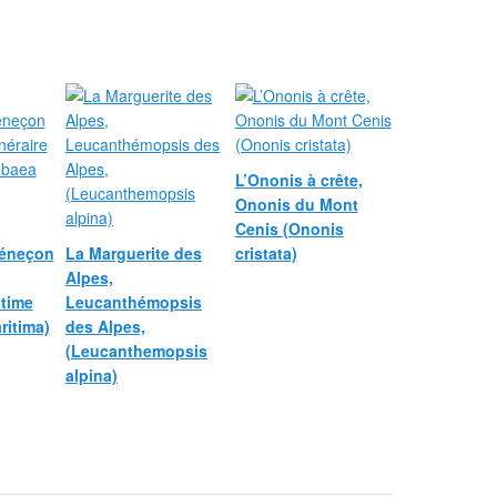
L’Ononis à crête,
Ononis du Mont
Cenis (Ononis
Séneçon
La Marguerite des
cristata)
Alpes,
itime
Leucanthémopsis
ritima)
des Alpes,
(Leucanthemopsis
alpina)