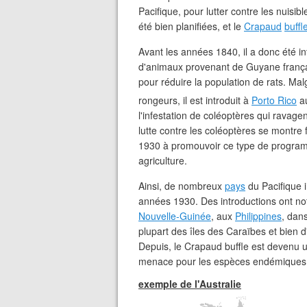
Pacifique, pour lutter contre les nuisi
été bien planifiées, et le
Crapaud
buffl
Avant les années 1840, il a donc été in
d'animaux provenant de Guyane françai
pour réduire la population de rats. Malg
rongeurs, il est introduit à
Porto Rico
a
l'infestation de coléoptères qui ravage
lutte contre les coléoptères se montre 
1930 à promouvoir ce type de prog
agriculture.
Ainsi, de nombreux
pays
du Pacifique i
années 1930. Des introductions ont n
Nouvelle-Guinée
, aux
Philippines
, dan
plupart des îles des Caraïbes et bien 
Depuis, le Crapaud buffle est devenu 
menace pour les espèces endémiques
exemple de l'Australie