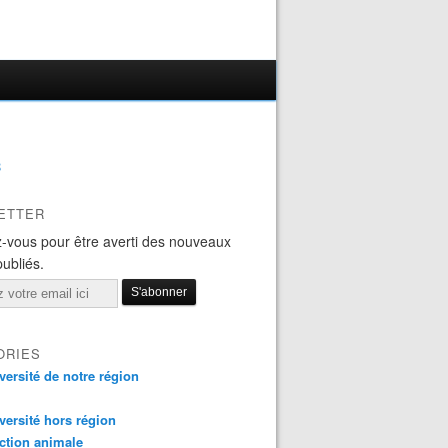
B
ETTER
-vous pour être averti des nouveaux
publiés.
ORIES
versité de notre région
versité hors région
ction animale