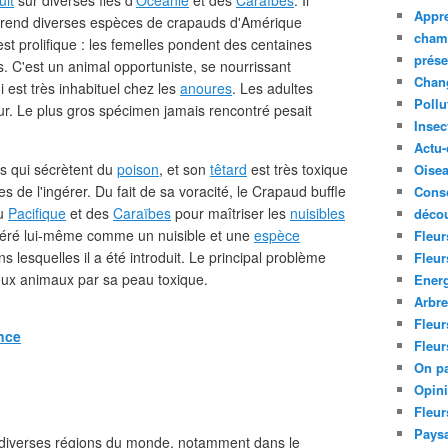
uit
sur diverses îles d'
Océanie
et des
Caraïbes
. Il
Appre
prend diverses espèces de crapauds d'Amérique
cham
st prolifique : les femelles pondent des centaines
prése
C'est un animal opportuniste, se nourrissant
Chan
est très inhabituel chez les
anoures
. Les adultes
Pollu
r. Le plus gros spécimen jamais rencontré pesait
Insec
Actu-
s qui sécrètent du
poison
, et son
têtard
est très toxique
Oise
s de l'ingérer. Du fait de sa voracité, le Crapaud buffle
Cons
du
Pacifique
et des
Caraïbes
pour maîtriser les
nuisibles
décou
sidéré lui-même comme un nuisible et une
espèce
Fleur
lesquelles il a été introduit. Le principal problème
Fleur
ux animaux par sa peau toxique.
Ener
Arbr
Fleur
nce
Fleur
On pa
Opin
Fleur
Paysa
s diverses régions du monde, notamment dans le