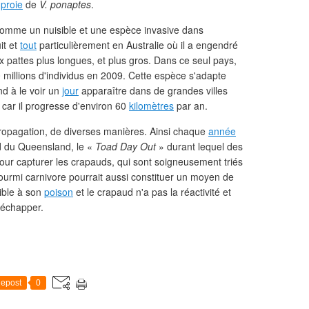
,
proie
de
V. ponaptes
.
comme un nuisible et une espèce invasive dans
it et
tout
particulièrement en Australie où il a engendré
pattes plus longues, et plus gros. Dans ce seul pays,
0 millions d'individus en 2009. Cette espèce s'adapte
nd à le voir un
jour
apparaître dans de grandes villes
car il progresse d'environ 60
kilomètres
par an.
ropagation, de diverses manières. Ainsi chaque
année
rd du Queensland, le «
Toad Day Out
» durant lequel des
pour capturer les crapauds, qui sont soigneusement triés
fourmi carnivore pourrait aussi constituer un moyen de
sible à son
poison
et le crapaud n'a pas la réactivité et
i échapper.
epost
0