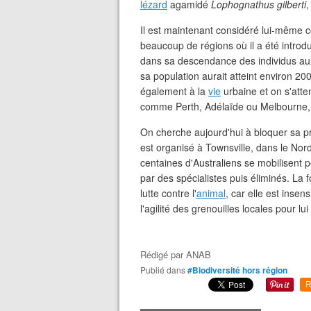
lézard
agamidé
Lophognathus gilberti
Il est maintenant considéré lui-même 
beaucoup de régions où il a été introdu
dans sa descendance des individus aux 
sa population aurait atteint environ 20
également à la
vie
urbaine et on s'atte
comme Perth, Adélaïde ou Melbourne, 
On cherche aujourd'hui à bloquer sa p
est organisé à Townsville, dans le No
centaines d'Australiens se mobilisent 
par des spécialistes puis éliminés. La 
lutte contre l'
animal
, car elle est insen
l'agilité des grenouilles locales pour lu
Rédigé par
ANAB
Publié dans
#Biodiversité hors région
R