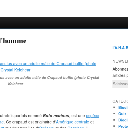
 l'homme
l'A.N.A.
NEWSL
Abonnez
articles 
us avec un adulte mâle de Crapaud buffle (photo Crystal
Email
Kelehear
CATÉG
Biodi
Quiz
autrefois parfois nommé
Bufo marinus
, est une
espèce
Biodi
ae
. Ce crapaud est originaire d'
Amérique centrale
et
Prote