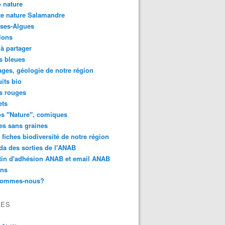
 nature
e nature Salamandre
ses-Algues
lons
 à partager
s bleues
ges, géologie de notre région
its bio
s rouges
ets
s "Nature", comiques
es sans graines
 fiches biodiversité de notre région
a des sorties de l'ANAB
tin d'adhésion ANAB et email ANAB
ens
sommes-nous?
VES