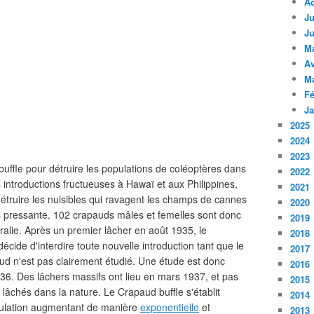
A
Ju
Ju
M
Av
M
Fé
Ja
2025
2024
2023
uffle pour détruire les populations de coléoptères dans
2022
 introductions fructueuses à Hawaï et aux Philippines,
2021
r détruire les nuisibles qui ravagent les champs de cannes
2020
 pressante. 102 crapauds mâles et femelles sont donc
2019
alie. Après un premier lâcher en août 1935, le
2018
écide d'interdire toute nouvelle introduction tant que le
2017
d n'est pas clairement étudié. Une étude est donc
2016
 1936. Des lâchers massifs ont lieu en mars 1937, et pas
2015
âchés dans la nature. Le Crapaud buffle s'établit
2014
pulation augmentant de manière
exponentielle
et
2013