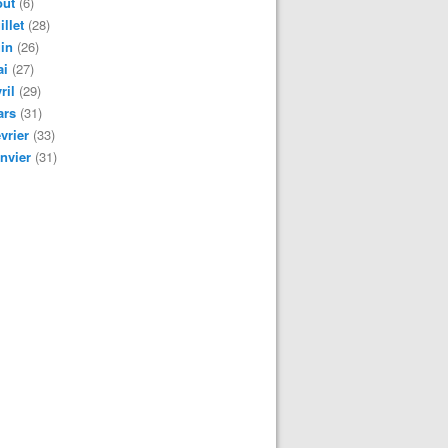
oût
(6)
illet
(28)
in
(26)
ai
(27)
ril
(29)
ars
(31)
vrier
(33)
nvier
(31)