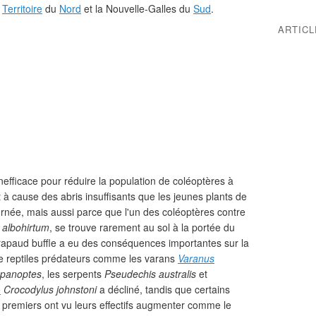
e
Territoire
du
Nord
et la Nouvelle-Galles du
Sud
.
ARTIC
nefficace pour réduire la population de coléoptères à
t à cause des abris insuffisants que les jeunes plants de
urnée, mais aussi parce que l'un des coléoptères contre
 albohirtum
, se trouve rarement au sol à la portée du
Crapaud buffle a eu des conséquences importantes sur la
 reptiles prédateurs comme les varans
Varanus
 panoptes
, les serpents
Pseudechis australis
et
e
Crocodylus johnstoni
a décliné, tandis que certains
es premiers ont vu leurs effectifs augmenter comme le