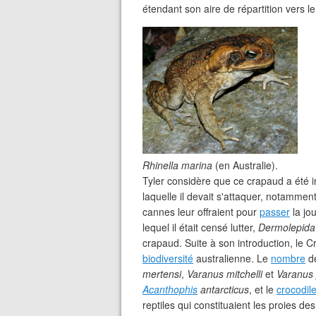
étendant son aire de répartition vers l
Rhinella marina
(en Australie).
Tyler considère que ce crapaud a été i
laquelle il devait s'attaquer, notammen
cannes leur offraient pour
passer
la jo
lequel il était censé lutter,
Dermolepida
crapaud. Suite à son introduction, le 
biodiversité
australienne. Le
nombre
de
mertensi
,
Varanus mitchelli
et
Varanus
Acanthophis
antarcticus
, et le
crocodil
reptiles qui constituaient les proies d