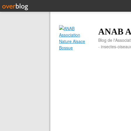
ANAB As
Blog de l'Associa
- insectes-oiseau