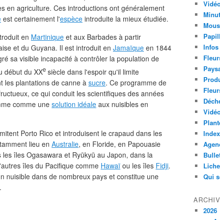
Vidéo
bles en agriculture. Ces introductions ont généralement
Minut
e
est certainement l'
espèce
introduite la mieux étudiée.
Mous
Papil
troduit en
Martinique
et aux Barbades à partir
Infos
se et du Guyana. Il est introduit en
Jamaïque
en 1844
Fleur
ré sa visible incapacité à contrôler la population de
Paysa
e
u début du
XX
siècle dans l'espoir qu'il limite
Produ
nt les plantations de canne à
sucre
. Ce programme de
Fleur
fructueux, ce qui conduit les scientifiques des années
Déch
ramme comme une
solution idéale
aux nuisibles en
Vidéo
Plant
mitent Porto Rico et introduisent le crapaud dans les
Index
otamment lieu en
Australie
, en Floride, en Papouasie
Agend
s les îles Ogasawara et Ryūkyū au Japon, dans la
Bulle
d'autres îles du Pacifique comme
Hawaï
ou les îles
Fidji
.
Lich
un nuisible dans de nombreux pays et constitue une
Qui 
.
ARCHI
2026