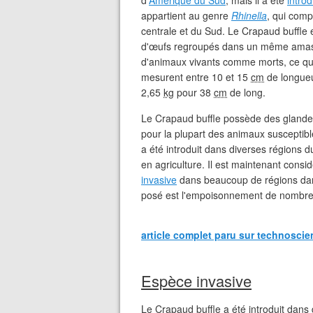
d'
Amérique du Sud
, mais il a été
introd
appartient au genre
Rhinella
, qui com
centrale et du Sud. Le Crapaud buffle e
d'œufs regroupés dans un même amas. 
d'animaux vivants comme morts, ce qui 
mesurent entre 10 et 15
cm
de longueu
2,65
kg
pour 38
cm
de long.
Le Crapaud buffle possède des glande
pour la plupart des animaux susceptible
a été introduit dans diverses régions 
en agriculture. Il est maintenant con
invasive
dans beaucoup de régions dans 
posé est l'empoisonnement de nombre
article complet paru sur technoscie
Espèce invasive
Le Crapaud buffle a été introduit dan