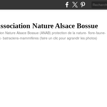
sociation Nature Alsace Bossue
tion Nature Alsace Bossue (ANAB) protection de la nature- flore-faune-
x- batraciens-mammifères (faire un clic pour agrandir les photos)