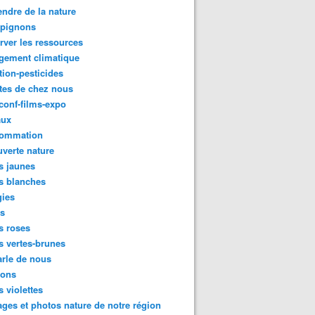
ndre de la nature
pignons
rver les ressources
gement climatique
tion-pesticides
tes de chez nous
conf-films-expo
aux
ommation
verte nature
s jaunes
s blanches
gies
es
s roses
s vertes-brunes
rle de nous
ions
s violettes
ges et photos nature de notre région