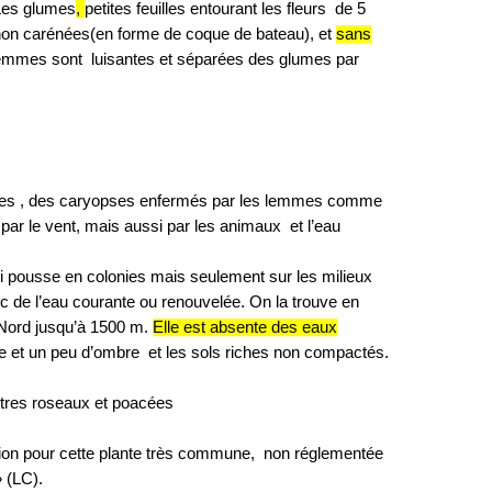
 Les glumes
,
petites feuilles entourant les fleurs de 5
non carénées(en forme de coque de bateau), et
sans
lemmes sont luisantes et séparées des glumes par
iques , des caryopses enfermés par les lemmes comme
par le vent, mais aussi par les animaux et l’eau
ui pousse en colonies mais seulement sur les milieux
ec de l’eau courante ou renouvelée. On la trouve en
 Nord jusqu’à 1500 m.
Elle est absente des eaux
ère et un peu d’ombre et les sols riches non compactés.
utres roseaux et poacées
ition pour cette plante très commune, non réglementée
 (LC).