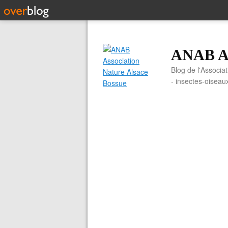
ANAB As
Blog de l'Associa
- insectes-oiseau