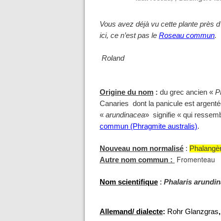
Vous avez déjà vu cette plante près d
ici, ce n’est pas le
Roseau commun
.
Roland
Origine du nom
:
du grec ancien
«
P
Canaries dont la panicule est argenté
«
arundinacea
» signifie « qui ressem
commun (Phragmite australis)
.
Nouveau nom normalisé
:
Phalangèr
Fromenteau
Autre nom commun :
Nom scientifique
:
Phalaris arundi
Allemand/ dialecte
:
Rohr Glanzgras
,