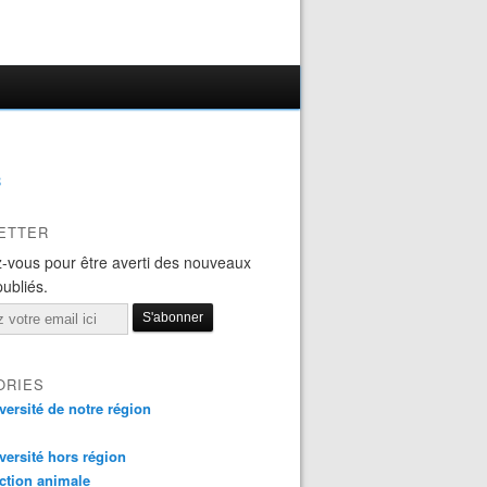
B
ETTER
-vous pour être averti des nouveaux
publiés.
ORIES
versité de notre région
versité hors région
ction animale