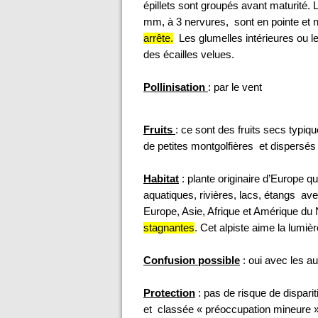
épillets sont groupés avant maturité.
mm, à 3 nervures, sont en pointe et 
arrête.
Les glumelles intérieures ou 
des écailles velues.
Pollinisation
:
par le vent
Fruits
: ce sont des fruits secs typ
de petites montgolfières et dispersés 
Habitat
: plante originaire d’Europe q
aquatiques, rivières, lacs, étangs av
Europe, Asie, Afrique et Amérique du
stagnantes
. Cet alpiste aime la lumi
Confusion
possible
: oui avec les a
Protection
: pas de risque de dispar
et classée « préoccupation mineure »