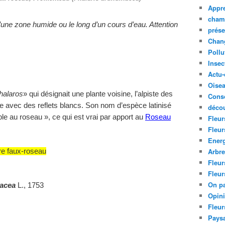
Appre
cham
’une zone humide ou le long d’un cours d’eau. Attention
prése
Chan
Pollu
Insec
Actu-
Oise
halaros
» qui désignait une plante voisine, l’alpiste des
Cons
e avec des reflets blancs. Son nom d’espèce latinisé
décou
ble au roseau », ce qui est vrai par apport au
Roseau
Fleur
Fleur
Ener
Arbr
e faux-roseau
Fleur
Fleur
On pa
nacea
L., 1753
Opin
Fleur
Paysa