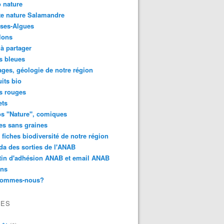
 nature
e nature Salamandre
ses-Algues
lons
 à partager
s bleues
ges, géologie de notre région
its bio
s rouges
ets
s "Nature", comiques
es sans graines
 fiches biodiversité de notre région
a des sorties de l'ANAB
tin d'adhésion ANAB et email ANAB
ens
sommes-nous?
VES