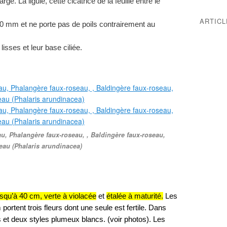
ge. La ligule, cette cicatrice de la feuille entre le
ARTIC
 10 mm et ne porte pas de poils contrairement au
lisses et leur
base ciliée.
eau, Phalangère faux-roseau, , Baldingère faux-roseau,
au (Phalaris arundinacea)
usqu’à 40 cm, verte à violacée
et
étalée à maturité.
Les
ortent trois fleurs dont une seule est fertile. Dans
es et deux styles plumeux blancs. (voir photos). Les