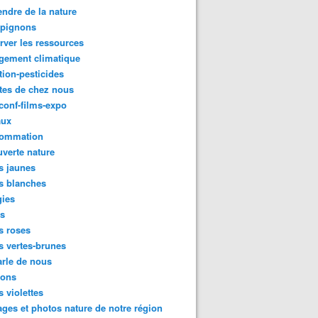
ndre de la nature
pignons
rver les ressources
gement climatique
tion-pesticides
tes de chez nous
conf-films-expo
aux
ommation
verte nature
s jaunes
s blanches
gies
es
s roses
s vertes-brunes
rle de nous
ions
s violettes
ges et photos nature de notre région