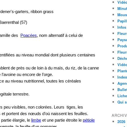
Vidéo
Minut
rdener's-garters, ribbon grass
Mous
Papil
Baerenthal (57)
Infos
Fleur
famille des
Poacées
, nom alternatif à celui de
Paysa
Produ
Fleur
entifiées au niveau mondial dont plusieurs centaines
Déch
Vidéo
lent de près ou de loin à du maïs, du riz, de la canne
Plant
 l’avoine ou encore de l’orge.
Index
e au niveau nutritionnel, toutes les céréales
Agend
Bulle
gétale terrestre.
Lich
Qui 
s peu visibles, non colorées. Leurs tiges, les
 et portent des nœuds d’où naissent les feuilles.
ARCHI
artie élargie, le
limbe
et une partie étroite le
pétiole
2026
xemple, la feuille d’un pommier.