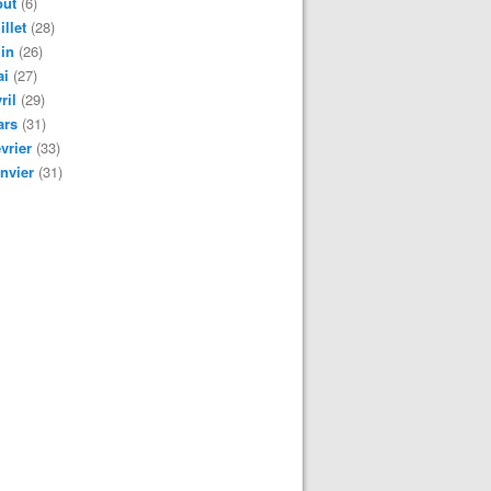
oût
(6)
illet
(28)
in
(26)
ai
(27)
ril
(29)
ars
(31)
vrier
(33)
nvier
(31)