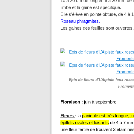
10
à 20 cm
de long
et 6 à 20 mm de lar
limbe et la gaine est spécifique.
Elle s’élève en pointe obtuse, de 4 à
Roseau phragmites.
Les gaines des feuilles sont ouvertes, 
Epis de fleurs d'L’Alpiste faux ros
Fromente
Floraison
:
juin à septembre
Fleurs
:
la
panicule est très longue, j
épillets ovales et luisants
de 4 à 7 mm p
une fleur fertile se trouvent 3 étamin