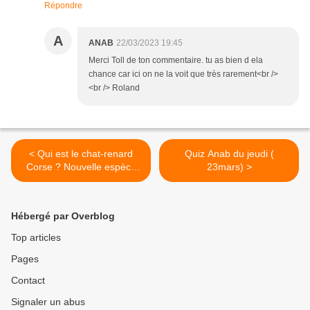
Répondre
A
ANAB
22/03/2023 19:45
Merci Toll de ton commentaire. tu as bien d ela
chance car ici on ne la voit que très rarement<br />
<br /> Roland
< Qui est le chat-renard
Quiz Anab du jeudi (
Corse ? Nouvelle espèce
23mars) >
féline ?
Hébergé par Overblog
Top articles
Pages
Contact
Signaler un abus