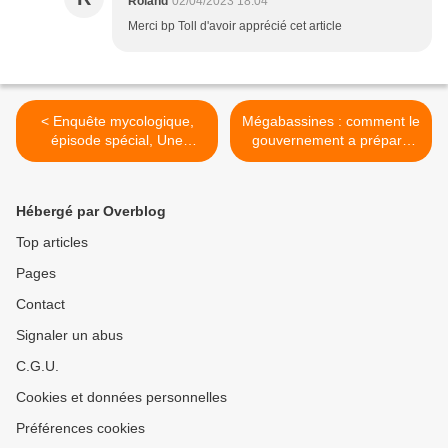
Roland
02/04/2023 18:04
Merci bp Toll d'avoir apprécié cet article
< Enquête mycologique,
Mégabassines : comment le
épisode spécial, Une
gouvernement a préparé
nouvelle espèce qui
l’opinion à un mort >
révolutionne l’histoire de
l’Alsace Bossue
Hébergé par Overblog
Top articles
Pages
Contact
Signaler un abus
C.G.U.
Cookies et données personnelles
Préférences cookies