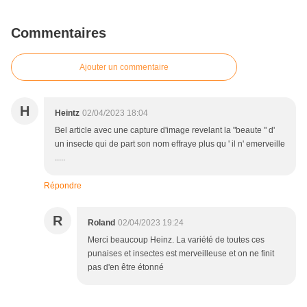
Commentaires
Ajouter un commentaire
H
Heintz
02/04/2023 18:04
Bel article avec une capture d'image revelant la "beaute " d'
un insecte qui de part son nom effraye plus qu ' il n' emerveille
.....
Répondre
R
Roland
02/04/2023 19:24
Merci beaucoup Heinz. La variété de toutes ces
punaises et insectes est merveilleuse et on ne finit
pas d'en être étonné