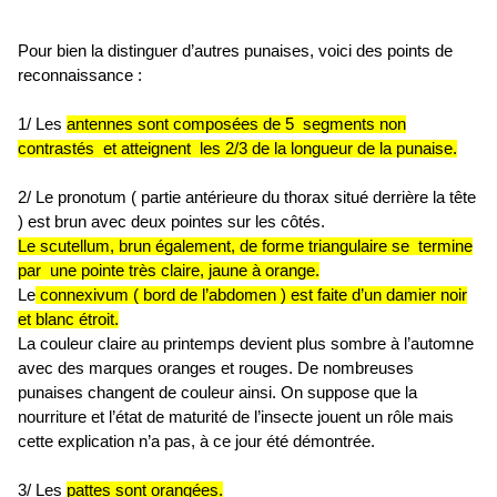
Pour bien la distinguer d’autres punaises, voici des points de
reconnaissance :
1/ Les
antennes sont composées de 5 segments non
contrastés et atteignent les 2/3 de la longueur de la punaise.
2/ Le pronotum ( partie antérieure du thorax situé derrière la tête
) est brun avec deux pointes sur les côtés.
Le scutellum, brun également, de forme triangulaire se termine
par une pointe très claire, jaune à orange.
Le
connexivum ( bord de l’abdomen ) est faite d’un damier noir
et blanc étroit.
La couleur claire au printemps devient plus sombre à l’automne
avec des marques oranges et rouges. De nombreuses
punaises changent de couleur ainsi. On suppose que la
nourriture et l’état de maturité de l’insecte jouent un rôle mais
cette explication n’a pas, à ce jour été démontrée.
3/ Les
pattes sont orangées.