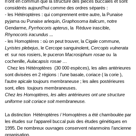
n’ont en commun que la structure des pièces buccales et sont
considérés aujourd’hui comme des ordres séparés :
- les Hétéroptères : qui comprennent entre autre, la Punaise
pyjama ou Punaise arlequin,
Graphosoma italicum
, notre
Gendarme,
Pyrrhocoris apterus
, la Réduve irascible,
Rhynocoris iracundus ...
- les Homoptères : où on peut trouver, la Cigale commune
,
Lyristes plebejus
, le Cercope sanguinolent,
Cercopis vulnerata
et sur nos rosiers, le puceron
Macrosiphum rosae
ou la
cochenille,
Aulacapsis rosae …
Chez les Hétéroptères (30 000 espèces), les ailes antérieures
sont divisées en 2 régions : l’une basale, coriace ( la corie ),
l’autre apicale toujours membraneuse ; les ailes postérieures
sont, elles toujours membraneuses.
Chez les Homoptères, les ailes antérieures ont une structure
uniforme soit coriace soit membraneuse.
La distinction Hétéroptères / Homoptères a été chamboulée par
les études sur l’appareil buccal puis des études génétiques en
1995. De nombreux ouvrages conservent néanmoins l’ancienne
organisation.