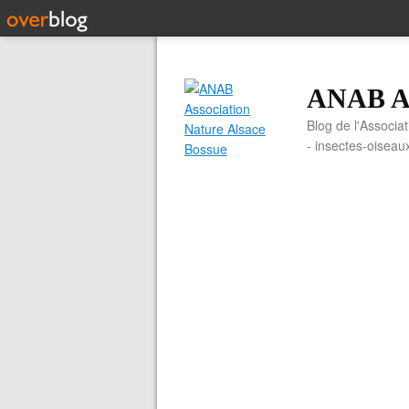
ANAB As
Blog de l'Associa
- insectes-oiseau