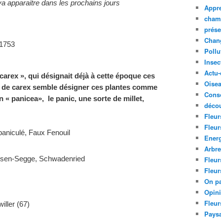
a apparaitre dans les prochains jours
Appre
cham
prése
Chan
 1753
Pollu
Insec
Actu-
 carex », qui désignait déjà à cette époque ces
Oise
 de carex
semble désigner ces plantes comme
Cons
n « panicea», le panic, une sorte de millet,
décou
Fleur
Fleur
aniculé, Faux Fenouil
Ener
Arbr
rsen-Segge, Schwadenried
Fleur
Fleur
On pa
Opin
Fleur
willer (67)
Paysa