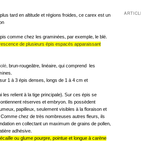
ARTIC
plus tard en altitude et régions froides, ce carex est un
ion
épis comme chez les graminées, par exemple, le blé.
orescence de plusieurs épis espacés apparaissant
olé,
brun-rougeâtre, linéaire, qui comprend les
mines.
ur 1 à 3 épis denses, longs de 1 à 4 cm et
les relient à la tige principale). Sur ces épis se
 contiennent réserves et embryon. Ils possèdent
umeux, papilleux, seulement visibles à la floraison et
). Comme chez de très nombreuses autres fleurs, ils
ondation en collectant un maximum de grains de pollen,
atière adhésive.
écaille ou glume pourpre, pointue et longue à carène