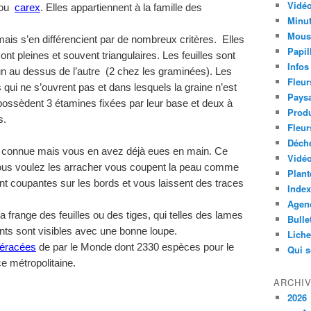
Vidéo
s ou
carex
. Elles appartiennent à la famille des
Minut
Mous
ais s’en différencient par de nombreux critères. Elles
Papil
nt pleines et souvent triangulaires. Les feuilles sont
Infos
l’un au dessus de l’autre (2 chez les graminées). Les
Fleur
s qui ne s’ouvrent pas et dans lesquels la graine n’est
Paysa
possèdent 3 étamines fixées par leur base et deux à
Produ
s.
Fleur
Déch
rès connue mais vous en avez déjà eues en main. Ce
Vidéo
ous voulez les arracher vous coupent la peau comme
Plant
sont coupantes sur les bords et vous laissent des traces
Index
Agend
a frange des feuilles ou des tiges, qui telles des lames
Bulle
nts sont visibles avec une bonne loupe.
Lich
péracées
de par le Monde dont 2330 espèces pour le
Qui 
 métropolitaine.
ARCHI
2026