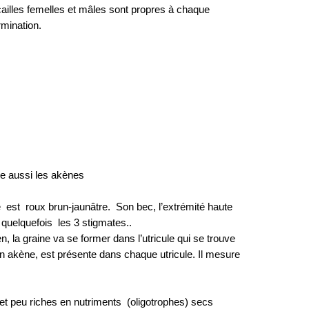
cailles femelles et mâles sont propres à chaque
rmination.
se aussi les akènes
le est roux brun-jaunâtre. Son bec, l’extrémité haute
e quelquefois les 3 stigmates..
n, la graine va se former dans l’utricule qui se trouve
un akène, est présente dans chaque utricule. Il mesure
t peu riches en nutriments (oligotrophes) secs