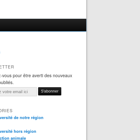
B
ETTER
-vous pour être averti des nouveaux
publiés.
ORIES
versité de notre région
versité hors région
ction animale