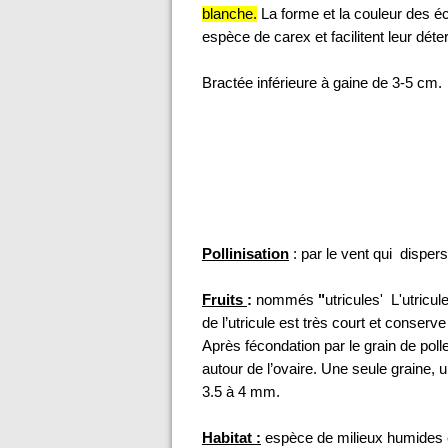
blanche.
La forme et la couleur des é
espèce de carex et facilitent leur déte
Bractée inférieure à gaine de 3-5 cm.
Pollinisation
: par le vent qui disper
Fruits
:
nommés
"
utricules' L'utricu
de l’utricule est très court et conserv
Après fécondation par le grain de polle
autour de l’ovaire. Une seule graine, 
3.5 à 4 mm.
Habitat :
espèce de milieux humides e