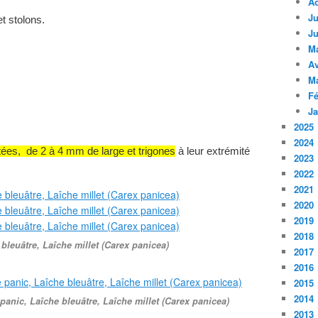
A
Ju
et stolons
.
Ju
M
Av
M
Fé
Ja
2025
2024
utées, de 2 à 4 mm de large et trigones
à leur extrémité
2023
2022
2021
2020
2019
2018
bleuâtre, Laîche millet (Carex panicea)
2017
2016
2015
2014
panic, Laîche bleuâtre, Laîche millet (Carex panicea)
2013