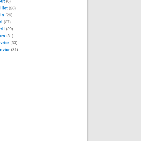
oût
(6)
illet
(28)
in
(26)
ai
(27)
ril
(29)
ars
(31)
vrier
(33)
nvier
(31)