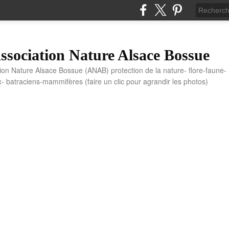
sociation Nature Alsace Bossue
tion Nature Alsace Bossue (ANAB) protection de la nature- flore-faune-
x- batraciens-mammifères (faire un clic pour agrandir les photos)