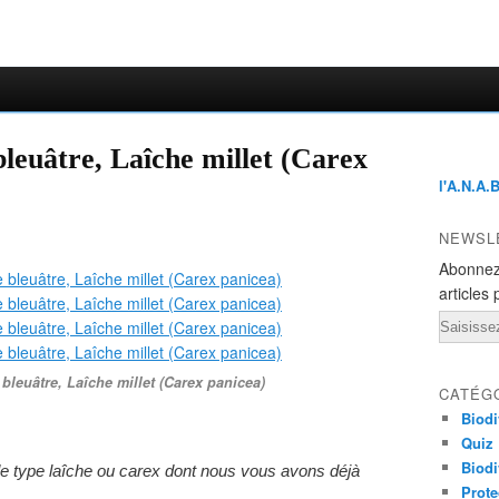
bleuâtre, Laîche millet (Carex
l'A.N.A.
NEWSL
Abonnez
articles 
Email
bleuâtre, Laîche millet (Carex panicea)
CATÉG
Biodi
Quiz
Biodi
 de type laîche ou carex dont nous vous avons déjà
Prote