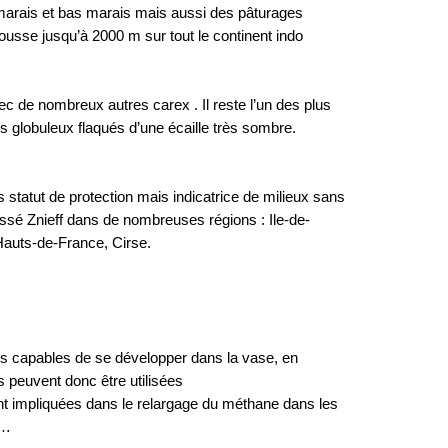
marais et bas marais mais aussi des pâturages
ousse jusqu’à 2000 m sur tout le continent indo
ec de nombreux autres carex . Il reste l’un des plus
es globuleux flaqués d’une écaille très sombre.
atut de protection mais indicatrice de milieux sans
 classé Znieff dans de nombreuses régions : Ile-de-
Hauts-de-France, Cirse.
es capables de se développer dans la vase, en
s peuvent donc être utilisées
ent impliquées dans le relargage du méthane dans les
a…