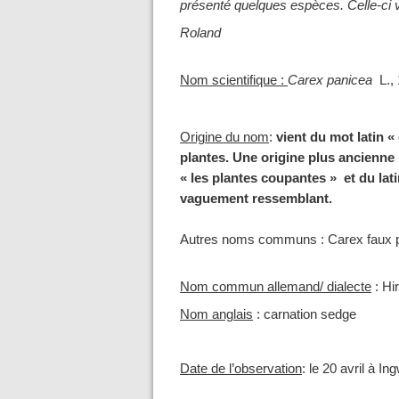
présenté quelques espèces. Celle-ci v
Roland
Nom scientifique :
Carex panicea
L.,
Origine du nom
:
vient du mot latin «
plantes. Une origine plus ancienne
« les plantes coupantes » et du lati
vaguement ressemblant.
Autres noms communs : Carex faux p
Nom commun allemand/ dialecte
:
Hi
Nom anglais
:
carnation sedge
Date de l’observation
:
le 20 avril à Ing