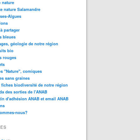
 nature
e nature Salamandre
ses-Algues
lons
 à partager
s bleues
ges, géologie de notre région
its bio
s rouges
ets
s "Nature", comiques
es sans graines
 fiches biodiversité de notre région
a des sorties de l'ANAB
tin d'adhésion ANAB et email ANAB
ens
sommes-nous?
VES