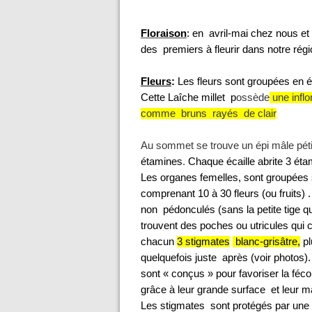
Floraison
: en avril-mai chez nous et 
des premiers à fleurir dans notre rég
Fleurs
:
Les fleurs sont groupées en 
Cette Laîche millet p
ossède
une infl
comme bruns rayés de clair
Au sommet se trouve un épi mâle péti
étamines
.
Chaque écaille abrite 3 éta
Les organes femelles, sont groupées s
comprenant 10 à 30 fleurs (ou fruits) .
non pédonculés (sans la petite tige qui 
trouvent des poches ou utricules qui
chacun
3 stigmates
blanc-grisâtre,
pl
quelquefois juste après (voir photos
sont « conçus » pour favoriser la féc
grâce à leur grande surface et leur m
Les stigmates sont protégés par une