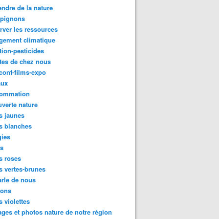
ndre de la nature
pignons
rver les ressources
gement climatique
tion-pesticides
tes de chez nous
conf-films-expo
aux
ommation
verte nature
s jaunes
s blanches
gies
es
s roses
s vertes-brunes
rle de nous
ions
s violettes
ges et photos nature de notre région