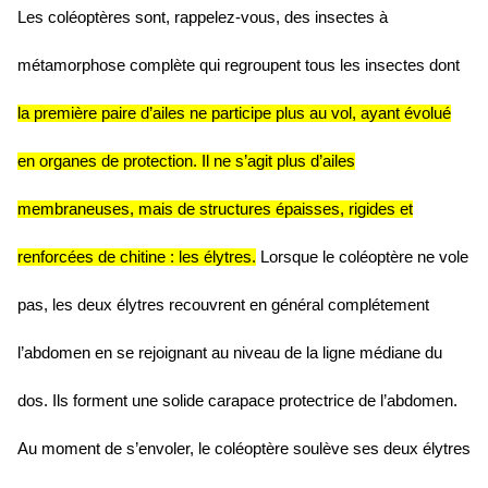
Les coléoptères sont, rappelez-vous, des insectes à
métamorphose complète qui regroupent tous les insectes dont
la première paire d’ailes ne participe plus au vol, ayant évolué
en organes de protection. Il ne s’agit plus d’ailes
membraneuses, mais de structures épaisses, rigides et
renforcées de chitine : les élytres.
Lorsque le coléoptère ne vole
pas, les deux élytres recouvrent en général complétement
l’abdomen en se rejoignant au niveau de la ligne médiane du
dos. Ils forment une solide carapace protectrice de l’abdomen.
Au moment de s’envoler, le coléoptère soulève ses deux élytres