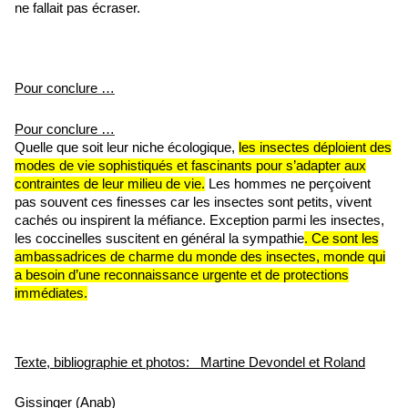
ne fallait pas écraser.
Pour conclure …
Pour conclure …
Quelle que soit leur niche écologique,
les insectes déploient des
modes de vie sophistiqués et fascinants pour s’adapter aux
contraintes de leur milieu de vie.
Les hommes ne perçoivent
pas souvent ces finesses car les insectes sont petits, vivent
cachés ou inspirent la méfiance. Exception parmi les insectes,
les coccinelles suscitent en général la sympathie
. Ce sont les
ambassadrices de charme du monde des insectes, monde qui
a besoin d’une reconnaissance urgente et de protections
immédiates.
Texte, bibliographie et photos: Martine Devondel et Roland
Gissinger (Anab)