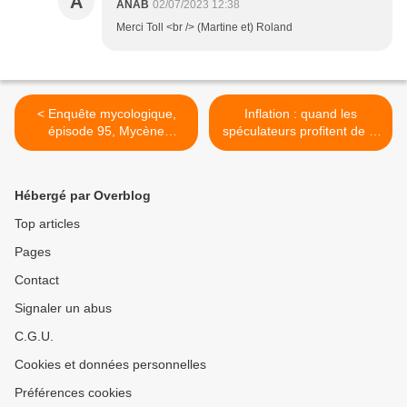
A
ANAB
02/07/2023 12:38
Merci Toll <br /> (Martine et) Roland
< Enquête mycologique,
Inflation : quand les
épisode 95, Mycène
spéculateurs profitent de la
sanguinolente, Mycena
crise alimentaire >
sanguinolenta
Hébergé par Overblog
Top articles
Pages
Contact
Signaler un abus
C.G.U.
Cookies et données personnelles
Préférences cookies