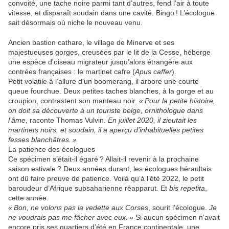
convoité, une tache noire parmi tant d’autres, fend l’air à toute
vitesse, et disparaît soudain dans une cavité. Bingo
! L’écologue
sait désormais où niche le nouveau venu.
Ancien bastion cathare, le village de Minerve et ses
majestueuses gorges, creusées par le lit de la Cesse, héberge
une espèce d’oiseau migrateur jusqu’alors étrangère aux
contrées françaises : le martinet cafre (
Apus caffer
).
Petit volatile à l’allure d’un boomerang, il arbore une courte
queue fourchue. Deux petites taches blanches, à la gorge et au
croupion, contrastent son manteau noir.
«
Pour la petite histoire,
on doit sa découverte à un touriste belge, ornithologue dans
l’âme
, raconte Thomas Vulvin.
En juillet 2020, il zieutait les
martinets noirs, et soudain, il a aperçu d’inhabituelles petites
fesses blanchâtres.
»
La patience des écologues
Ce spécimen s’était-il égaré
? Allait-il revenir à la prochaine
saison estivale
? Deux années durant, les écologues héraultais
ont dû faire preuve de patience. Voilà qu’à l’été 2022, le petit
baroudeur d’Afrique subsaharienne réapparut. Et
bis repetita
,
cette année.
«
Bon, ne volons pas la vedette aux Corses
, sourit l’écologue.
Je
ne voudrais pas me fâcher avec eux.
»
Si aucun spécimen n’avait
encore pris ses quartiers d’été en France continentale, une