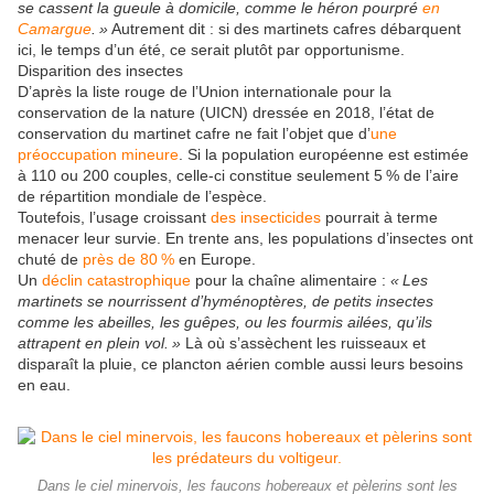
se cassent la gueule à domicile, comme le héron pourpré
en
Camargue
.
»
Autrement dit : si des martinets cafres débarquent
ici, le temps d’un été, ce serait plutôt par opportunisme.
Disparition des insectes
D’après la liste rouge de l’Union internationale pour la
conservation de la nature (
UICN
) dressée en 2018, l’état de
conservation du martinet cafre ne fait l’objet que d’
une
préoccupation mineure
. Si la population européenne est estimée
à 110 ou 200 couples, celle-ci constitue seulement 5
% de l’aire
de répartition mondiale de l’espèce.
Toutefois, l’usage croissant
des insecticides
pourrait à terme
menacer leur survie. En trente ans, les populations d’insectes ont
chuté de
près de 80
%
en Europe.
Un
déclin catastrophique
pour la chaîne alimentaire :
«
Les
martinets se nourrissent d’hyménoptères, de petits insectes
comme les abeilles, les guêpes, ou les fourmis ailées, qu’ils
attrapent en plein vol.
»
Là où s’assèchent les ruisseaux et
disparaît la pluie, ce plancton aérien comble aussi leurs besoins
en eau.
Dans le ciel minervois, les faucons hobereaux et pèlerins sont les