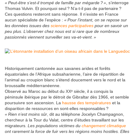
«
Peut-être s’est-il trompé de famille par mégarde
?
»
, s’interroge
Thomas Vulvin. Et pourquoi seul
? N’a-t-il pas de partenaire
?
Ces questions resteront sans réponse. Il n’existe en France
aucun spécialiste de l’espèce :
«
Pour l’instant, on se repose sur
les données issues des
sciences participatives
pour en savoir un
peu plus. L’observer chez nous est si rare que de nombreux
passionnés viennent surveiller ses va-et-vient.
»
Historiquement cantonnée aux savanes arides et forêts
équatoriales de l’Afrique subsaharienne, l’aire de répartition de
l’animal au croupion blanc s’étend doucement vers le nord et la
broussaille méditerranéenne.
Observé au Maroc au début du
XX
ᵉ siècle, il a conquis la
péninsule ibérique par le détroit de Gibraltar dès 1966, et semble
poursuivre son ascension. La
hausse des températures
et la
disparition de ressources en sont-elles responsables
?
«
Rien n’est moins sûr
, dit au téléphone Jocelyn Champagnon,
chercheur à la Tour du Valat, centre d’études travaillant sur les
migrateurs.
Les populations victimes du
changement climatique
ont rarement la force de fuir vers les régions moins hostiles. Elles