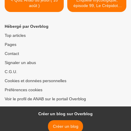
< Quiz Anab du jeudi ( 10
Enquête mycologique,
août )
épisode 99, Le Crépidote
aplani Crepidotus
applanatus >
Hébergé par Overblog
Top articles
Pages
Contact
Signaler un abus
C.G.U.
Cookies et données personnelles
Préférences cookies
Voir le profil de ANAB sur le portail Overblog
Créer un blog sur Overblog
Créer un blog