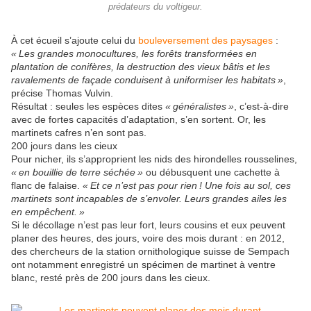
prédateurs du voltigeur.
À cet écueil s’ajoute celui du
bouleversement des paysages
:
«
Les grandes monocultures, les forêts transformées en
plantation de conifères, la destruction des vieux bâtis et les
ravalements de façade conduisent à uniformiser les habitats
»
,
précise Thomas Vulvin.
Résultat : seules les espèces dites
«
généralistes
»
, c’est-à-dire
avec de fortes capacités d’adaptation, s’en sortent. Or, les
martinets cafres n’en sont pas.
200 jours dans les cieux
Pour nicher, ils s’approprient les nids des hirondelles rousselines,
«
en bouillie de terre séchée
»
ou débusquent une cachette à
flanc de falaise.
«
Et ce n’est pas pour rien
! Une fois au sol, ces
martinets sont incapables de s’envoler. Leurs grandes ailes les
en empêchent.
»
Si le décollage n’est pas leur fort, leurs cousins et eux peuvent
planer des heures, des jours, voire des mois durant : en 2012,
des chercheurs de la station ornithologique suisse de Sempach
ont notamment enregistré un spécimen de martinet à ventre
blanc, resté près de 200 jours dans les cieux.