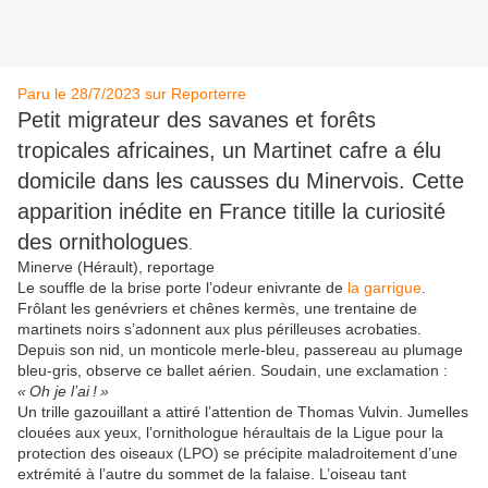
Paru le 28/7/2023 sur Reporterre
Petit migrateur des savanes et forêts
tropicales africaines, un Martinet cafre a élu
domicile dans les causses du Minervois. Cette
apparition inédite en France titille la curiosité
des ornithologues
.
Minerve (Hérault), reportage
Le souffle de la brise porte l’odeur enivrante de
la garrigue
.
Frôlant les genévriers et chênes kermès, une trentaine de
martinets noirs s’adonnent aux plus périlleuses acrobaties.
Depuis son nid, un monticole merle-bleu, passereau au plumage
bleu-gris, observe ce ballet aérien. Soudain, une exclamation :
«
Oh je l’ai
!
»
Un trille gazouillant a attiré l’attention de Thomas Vulvin. Jumelles
clouées aux yeux, l’ornithologue héraultais de la Ligue pour la
protection des oiseaux (
LPO
) se précipite maladroitement d’une
extrémité à l’autre du sommet de la falaise. L’oiseau tant